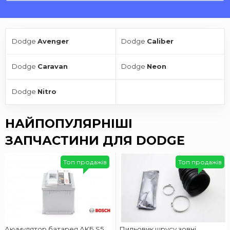
Dodge
Avenger
Dodge
Caliber
Dodge
Caravan
Dodge
Neon
Dodge
Nitro
НАЙПОПУЛЯРНІШІ
ЗАПЧАСТИНИ ДЛЯ DODGE
Топ продажів
Топ продажів
Акумулятор батарея АКБ S5
Пильовик шрусу зовні.