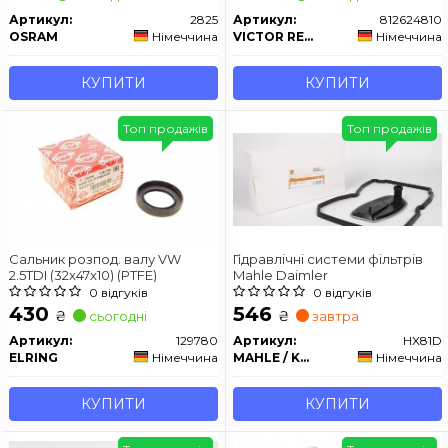
Артикул:
2825
Артикул:
812624810
OSRAM
Німеччина
VICTOR REINZ
Німеччина
КУПИТИ
КУПИТИ
Топ продажів
Топ продажів
Сальник розпод. валу VW
Гідравлічні системи фільтрів
2.5TDI (32x47x10) (PTFE)
Mahle Daimler
0 відгуків
0 відгуків
430
546
₴
₴
сьогодні
завтра
Артикул:
129780
Артикул:
HX81D
ELRING
Німеччина
MAHLE / KNECHT
Німеччина
КУПИТИ
КУПИТИ