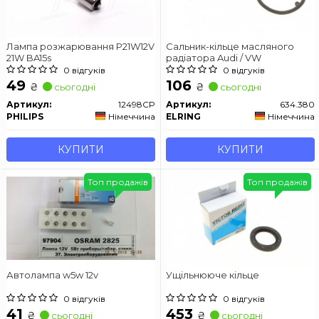
Лампа розжарювання P21W12V
Сальник-кільце масляного
21W BA15s
радіатора Audi / VW
0 відгуків
0 відгуків
49
106
₴
₴
сьогодні
сьогодні
Артикул:
12498CP
Артикул:
634.380
PHILIPS
Німеччина
ELRING
Німеччина
КУПИТИ
КУПИТИ
Топ продажів
Топ продажів
Автолампа w5w 12v
Ущільнююче кільце
0 відгуків
0 відгуків
41
453
₴
₴
сьогодні
сьогодні