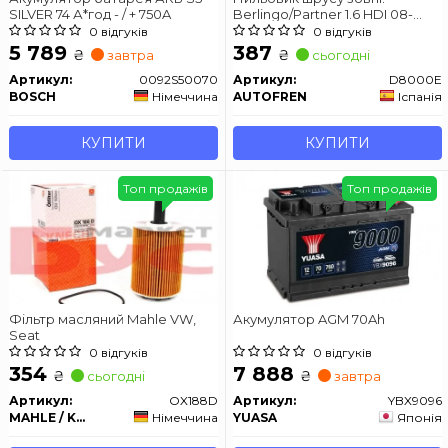
SILVER 74 А*год - / + 750A
Berlingo/Partner 1.6 HDI 08-
AUTOFREN SEINSA D8000E
0 відгуків
0 відгуків
5 789
387
₴
₴
завтра
сьогодні
Артикул:
0092S50070
Артикул:
D8000E
BOSCH
Німеччина
AUTOFREN
Іспанія
КУПИТИ
КУПИТИ
Топ продажів
Топ продажів
Фільтр масляний Mahle VW,
Акумулятор AGM 70Ah
Seat
0 відгуків
0 відгуків
354
7 888
₴
₴
сьогодні
завтра
Артикул:
OX188D
Артикул:
YBX9096
MAHLE / KNECHT
Німеччина
YUASA
Японія