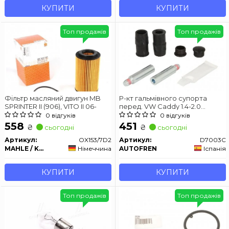
КУПИТИ
КУПИТИ
Топ продажів
Топ продажів
Фільтр масляний двигун MB
Р-кт гальмівного супорта
SPRINTER II (906), VITO II 06-
перед. VW Caddy 1.4-2.0
04-/BMW 3/5/7/Alfa Romeo
0 відгуків
0 відгуків
145/155
558
451
₴
₴
сьогодні
сьогодні
Артикул:
OX153/7D2
Артикул:
D7003C
MAHLE / KNECHT
Німеччина
AUTOFREN
Іспанія
КУПИТИ
КУПИТИ
Топ продажів
Топ продажів