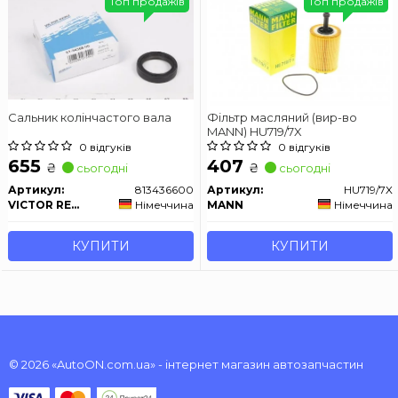
Топ продажів
Топ продажів
Сальник колінчастого вала
Фільтр масляний (вир-во
MANN) HU719/7X
0 відгуків
0 відгуків
655
407
₴
₴
сьогодні
сьогодні
Артикул:
813436600
Артикул:
HU719/7X
VICTOR REINZ
Німеччина
MANN
Німеччина
КУПИТИ
КУПИТИ
© 2026 «AutoON.com.ua» - інтернет магазин автозапчастин