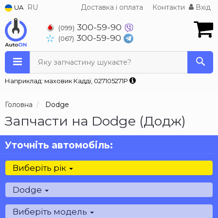
RU
Доставка і оплата
Контакти
Вхід
UA
300-59-90
(099)
300-59-90
(067)
Яку запчастину шукаєте?
Наприклад: маховик Кадді, 027105271P
Головна
Dodge
Запчасти на Dodge (Додж)
Уточніть автомобіль:
Виберіть рік
Dodge
Виберіть модель