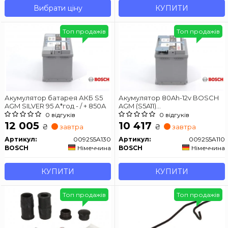
Вибрати ціну
КУПИТИ
Топ продажів
Топ продажів
Акумулятор батарея АКБ S5
Акумулятор 80Ah-12v BOSCH
AGM SILVER 95 А*год - / + 850A
AGM (S5A11)
(315x175x190),R,EN800
0 відгуків
0 відгуків
12 005
10 417
₴
₴
завтра
завтра
Артикул:
0092S5A130
Артикул:
0092S5A110
BOSCH
Німеччина
BOSCH
Німеччина
КУПИТИ
КУПИТИ
Топ продажів
Топ продажів