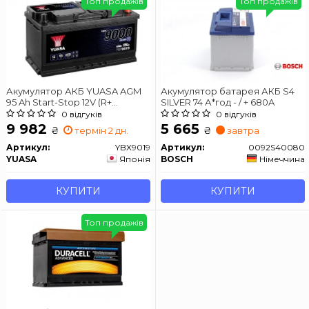
Топ продажів
Топ продажів
Акумулятор АКБ YUASA AGM
Акумулятор батарея АКБ S4
95 Ah Start-Stop 12V (R+
SILVER 74 А*год - / + 680A
standard) 353x175x190 B13
0 відгуків
0 відгуків
9 982
5 665
₴
₴
термін 2 дн.
завтра
Артикул:
YBX9019
Артикул:
0092S40080
YUASA
Японія
BOSCH
Німеччина
КУПИТИ
КУПИТИ
Топ продажів