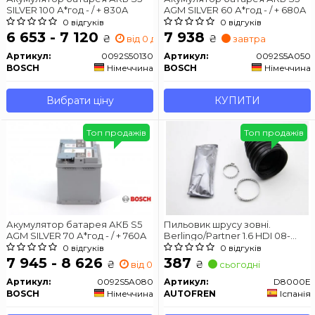
SILVER 100 А*год - / + 830A
AGM SILVER 60 А*год - / + 680A
0 відгуків
0 відгуків
6 653 - 7 120
7 938
₴
₴
від 0 дн.
завтра
Артикул:
0092S50130
Артикул:
0092S5A050
BOSCH
Німеччина
BOSCH
Німеччина
Вибрати ціну
КУПИТИ
Топ продажів
Топ продажів
Акумулятор батарея АКБ S5
Пильовик шрусу зовні.
AGM SILVER 70 А*год - / + 760A
Berlingo/Partner 1.6 HDI 08-
AUTOFREN SEINSA D8000E
0 відгуків
0 відгуків
7 945 - 8 626
387
₴
₴
від 0 дн.
сьогодні
Артикул:
0092S5A080
Артикул:
D8000E
BOSCH
Німеччина
AUTOFREN
Іспанія