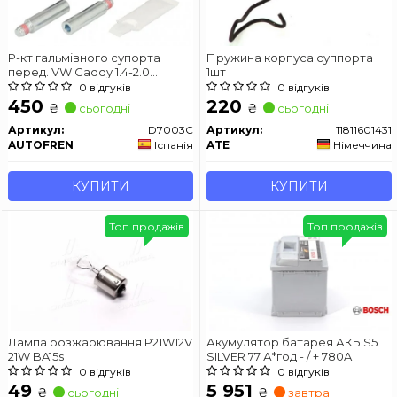
Р-кт гальмівного супорта
Пружина корпуса суппорта
перед. VW Caddy 1.4-2.0
1шт
04-/BMW 3/5/7/Alfa Romeo
0 відгуків
0 відгуків
145/155
450
220
₴
₴
сьогодні
сьогодні
Артикул:
D7003C
Артикул:
11811601431
AUTOFREN
Іспанія
ATE
Німеччина
КУПИТИ
КУПИТИ
Топ продажів
Топ продажів
Лампа розжарювання P21W12V
Акумулятор батарея АКБ S5
21W BA15s
SILVER 77 А*год - / + 780A
0 відгуків
0 відгуків
49
5 951
₴
₴
сьогодні
завтра