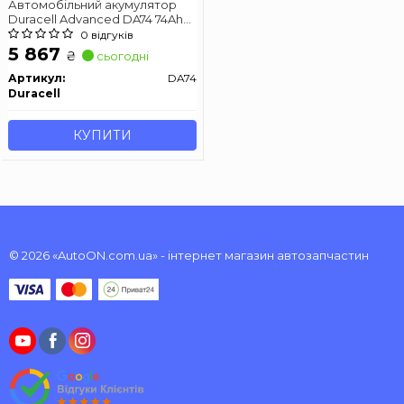
Автомобільний акумулятор
Duracell Advanced DA74 74Ah
680A R+
0 відгуків
5 867
₴
сьогодні
Артикул:
DA74
Duracell
КУПИТИ
© 2026 «AutoON.com.ua» - інтернет магазин автозапчастин