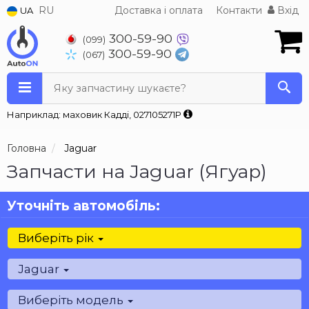
RU
Доставка і оплата
Контакти
Вхід
UA
300-59-90
(099)
300-59-90
(067)
Яку запчастину шукаєте?
Наприклад: маховик Кадді, 027105271P
Головна
Jaguar
Запчасти на Jaguar (Ягуар)
Уточніть автомобіль:
Виберіть рік
Jaguar
Виберіть модель