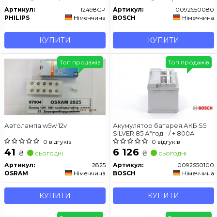
Артикул:
12498CP
Артикул:
0092S50080
PHILIPS
Німеччина
BOSCH
Німеччина
КУПИТИ
КУПИТИ
Топ продажів
Топ продажів
Автолампа w5w 12v
Акумулятор батарея АКБ S5
SILVER 85 А*год - / + 800A
0 відгуків
0 відгуків
41
6 126
₴
₴
сьогодні
сьогодні
Артикул:
2825
Артикул:
0092S50100
OSRAM
Німеччина
BOSCH
Німеччина
КУПИТИ
КУПИТИ