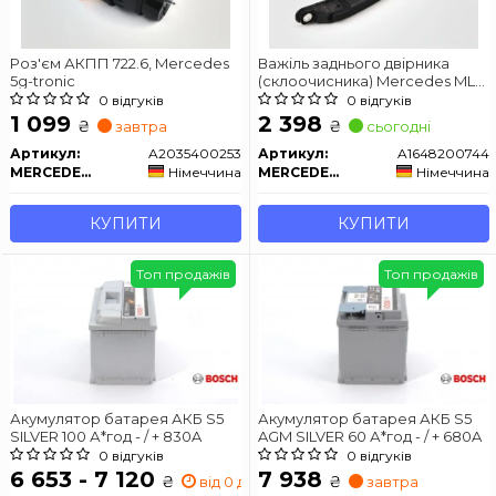
Роз'єм АКПП 722.6, Mercedes
Важіль заднього двірника
5g-tronic
(склоочисника) Mercedes ML
W164 / W166
0 відгуків
0 відгуків
1 099
2 398
₴
₴
завтра
сьогодні
Артикул:
A2035400253
Артикул:
A1648200744
MERCEDES-BENZ
Німеччина
MERCEDES-BENZ
Німеччина
КУПИТИ
КУПИТИ
Топ продажів
Топ продажів
Акумулятор батарея АКБ S5
Акумулятор батарея АКБ S5
SILVER 100 А*год - / + 830A
AGM SILVER 60 А*год - / + 680A
0 відгуків
0 відгуків
6 653 - 7 120
7 938
₴
₴
від 0 дн.
завтра