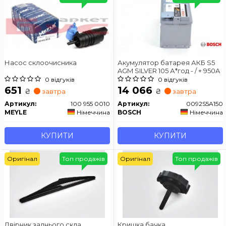
Насос склоочисника
Акумулятор батарея АКБ S5
AGM SILVER 105 А*год - / + 950A
0 відгуків
0 відгуків
651
14 066
₴
₴
завтра
завтра
Артикул:
100 955 0010
Артикул:
0092S5A150
MEYLE
Німеччина
BOSCH
Німеччина
КУПИТИ
КУПИТИ
Оригінал
Топ продажів
Оригінал
Топ продажів
Двірник заднього скла
Кришка бачка