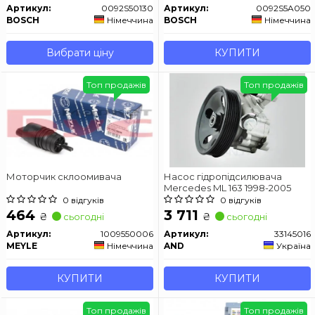
Артикул:
0092S50130
Артикул:
0092S5A050
BOSCH
Німеччина
BOSCH
Німеччина
Вибрати ціну
КУПИТИ
Топ продажів
Топ продажів
Моторчик склоомивача
Насос гідропідсилювача
Mercedes ML 163 1998-2005
0 відгуків
0 відгуків
464
3 711
₴
₴
сьогодні
сьогодні
Артикул:
1009550006
Артикул:
33145016
MEYLE
Німеччина
AND
Україна
КУПИТИ
КУПИТИ
Топ продажів
Топ продажів