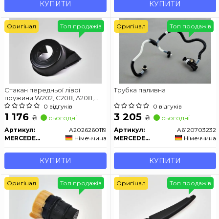
КУПИТИ
КУПИТИ
Оригінал
Топ продажів
Оригінал
Топ продажів
Стакан передньої лівої
Трубка паливна
пружини W202, C208, A208,
R170 (С, CLK, SLK)
0 відгуків
0 відгуків
1 176
3 205
₴
₴
сьогодні
сьогодні
Артикул:
A2026260119
Артикул:
A6120703232
MERCEDES-BENZ
Німеччина
MERCEDES-BENZ
Німеччина
КУПИТИ
КУПИТИ
Оригінал
Топ продажів
Оригінал
Топ продажів