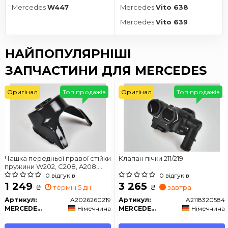
Mercedes
W447
Mercedes
Vito 638
Mercedes
Vito 639
НАЙПОПУЛЯРНІШІ
ЗАПЧАСТИНИ ДЛЯ MERCEDES
Оригінал
Топ продажів
Оригінал
Топ продажів
Чашка передньої правої стійки
Клапан пічки 211/219
пружини W202, C208, A208,
R170 (С, CLK, SLK)
0 відгуків
0 відгуків
1 249
3 265
₴
₴
термін 5 дн.
завтра
Артикул:
A2026260219
Артикул:
A2118320584
MERCEDES-BENZ
Німеччина
MERCEDES-BENZ
Німеччина