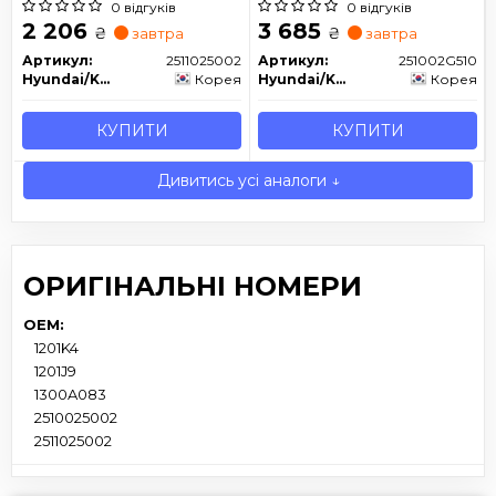
0 відгуків
0 відгуків
2 206
3 685
₴
₴
завтра
завтра
Артикул:
2511025002
Артикул:
251002G510
Hyundai/Kia/Mobis
Корея
Hyundai/Kia/Mobis
Корея
КУПИТИ
КУПИТИ
Дивитись усі аналоги ↓
ОРИГІНАЛЬНІ НОМЕРИ
OEM:
1201K4
1201J9
1300A083
2510025002
2511025002