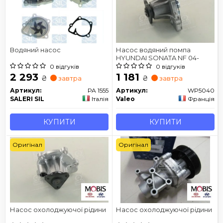
Водяний насос
Насос водяний помпа
HYUNDAI SONATA NF 04-
0 відгуків
0 відгуків
2 293
1 181
₴
₴
завтра
завтра
Артикул:
PA 1555
Артикул:
WP5040
SALERI SIL
Італія
Valeo
Франція
КУПИТИ
КУПИТИ
Оригінал
Оригінал
Насос охолоджуючої рідини
Насос охолоджуючої рідини