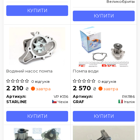
Великобританія
КУПИТИ
КУПИТИ
Водяний насос помпа
Помпа води
0 відгуків
0 відгуків
2 210
2 570
₴
₴
завтра
завтра
Артикул:
VP K136
Артикул:
PA1186
STARLINE
Чехія
GRAF
Італія
КУПИТИ
КУПИТИ