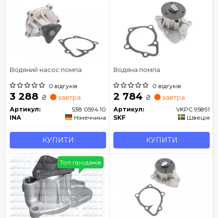
Водяний насос помпа
Водяна помпа
0 відгуків
0 відгуків
3 288
2 784
₴
₴
завтра
завтра
Артикул:
538 0594 10
Артикул:
VKPC 95891
INA
Німеччина
SKF
Швеція
КУПИТИ
КУПИТИ
Топ продажів