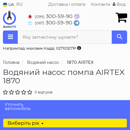
RU
Доставка і оплата
Контакти
Вхід
UA
300-59-90
(099)
300-59-90
(067)
Яку запчастину шукаєте?
Наприклад: маховик Кадді, 027105271P
Головна
Водяний насос
1870 AIRTEX
Водяний насос помпа AIRTEX
1870
0 відгуків
Уточніть
автомобіль:
Виберіть рік