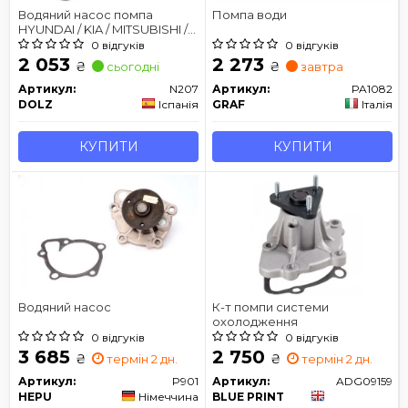
Водяний насос помпа
Помпа води
HYUNDAI / KIA / MITSUBISHI /
PEUGEOT C-Crosser / i35 /
0 відгуків
0 відгуків
Sonata / Lancer / Outlanderr
2 053
2 273
₴
₴
сьогодні
завтра
1.8-2.4 06 -
Артикул:
N207
Артикул:
PA1082
DOLZ
Іспанія
GRAF
Італія
КУПИТИ
КУПИТИ
Водяний насос
К-т помпи системи
охолодження
0 відгуків
0 відгуків
3 685
2 750
₴
₴
термін 2 дн.
термін 2 дн.
Артикул:
P901
Артикул:
ADG09159
HEPU
Німеччина
BLUE PRINT