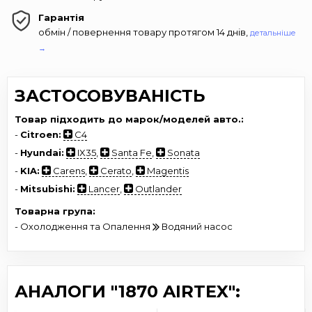
Гарантія
обмін / повернення товару протягом 14 днів,
детальніше
→
ЗАСТОСОВУВАНІСТЬ
Товар підходить до марок/моделей авто.:
-
Citroen:
C4
-
Hyundai:
IX35
,
Santa Fe
,
Sonata
-
KIA:
Carens
,
Cerato
,
Magentis
-
Mitsubishi:
Lancer
,
Outlander
Товарна група:
- Охолодження та Опалення
Водяний насос
АНАЛОГИ "1870 AIRTEX":