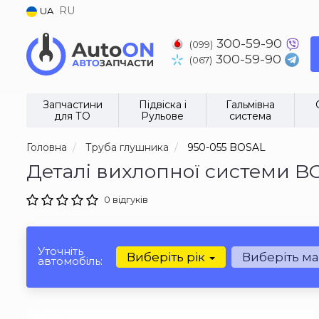
RU
UA
300-59-90
(099)
300-59-90
(067)
Запчастини
Підвіска і
Гальмівна
для ТО
Рульове
система
Головна
Труба глушника
950-055 BOSAL
Деталі вихлопної системи B
0 відгуків
Уточніть
Виберіть рік
Виберіть м
автомобіль: