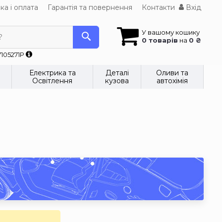
ка і оплата
Гарантія та повернення
Контакти
Вхід
У вашому кошику
?
0 товарів
на
0 ₴
7105271P
Електрика та
Деталі
Оливи та
Освітлення
кузова
автохімія