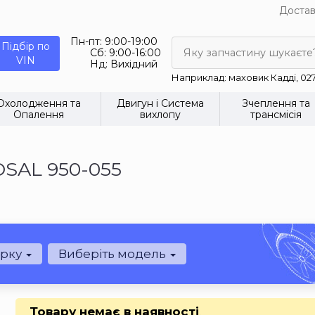
Достав
Пн-пт:
9:00-19:00
Підбір по
Сб:
9:00-16:00
Яку запчастину шукаєте
VIN
Нд:
Вихідний
Наприклад: маховик Кадді, 02
Охолодження та
Двигун і Система
Зчеплення та
Опалення
вихлопу
трансмісія
OSAL 950-055
арку
Виберіть модель
Товару немає в наявності
.