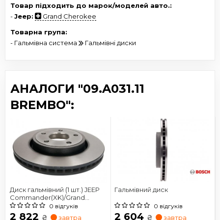
Товар підходить до марок/моделей авто.:
-
Jeep:
Grand Cherokee
Товарна група:
- Гальмівна система
Гальмівні диски
АНАЛОГИ "09.A031.11
BREMBO":
Диск гальмівний (1 шт.) JEEP
Гальмівний диск
Commander(XK)/Grand
Cherokee(WH,WK) "F
0 відгуків
0 відгуків
D=328mm "05-10
2 822
2 604
₴
₴
завтра
завтра