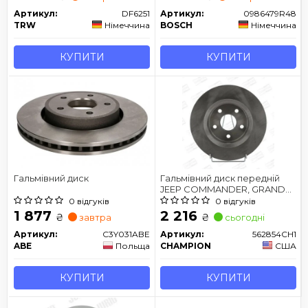
Артикул:
DF6251
Артикул:
0986479R48
TRW
Німеччина
BOSCH
Німеччина
КУПИТИ
КУПИТИ
Гальмівний диск
Гальмівний диск передній
JEEP COMMANDER, GRAND
CHEROKEE
0 відгуків
0 відгуків
1 877
2 216
₴
₴
завтра
сьогодні
Артикул:
C3Y031ABE
Артикул:
562854CH1
ABE
Польща
CHAMPION
США
КУПИТИ
КУПИТИ