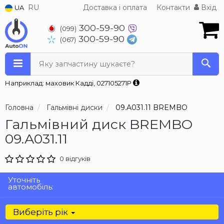
RU
Доставка і оплата
Контакти
Вхід
UA
300-59-90
(099)
300-59-90
(067)
Яку запчастину шукаєте?
Наприклад: маховик Кадді, 027105271P
Головна
Гальмівні диски
09.A031.11 BREMBO
Гальмівний диск BREMBO
09.A031.11
0 відгуків
Уточніть
автомобіль:
Виберіть рік