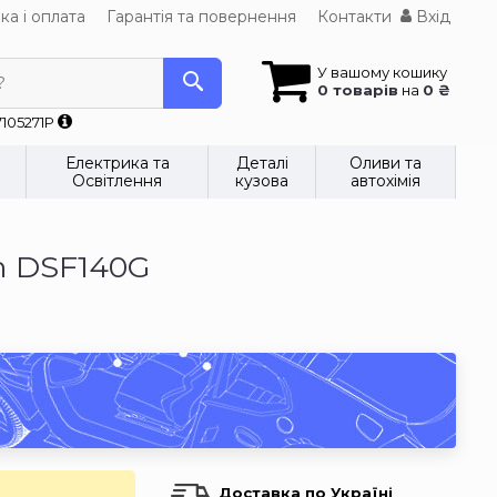
ка і оплата
Гарантія та повернення
Контакти
Вхід
У вашому кошику
?
0 товарів
на
0 ₴
7105271P
Електрика та
Деталі
Оливи та
Освітлення
кузова
автохімія
nn DSF140G
Доставка по Україні