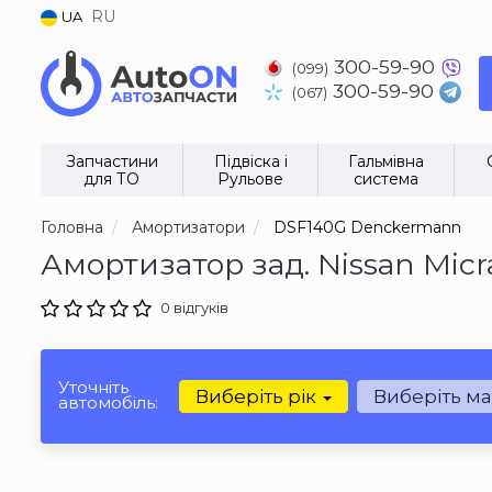
RU
UA
300-59-90
(099)
300-59-90
(067)
Запчастини
Підвіска і
Гальмівна
для ТО
Рульове
система
Головна
Амортизатори
DSF140G Denckermann
Амортизатор зад. Nissan Micr
0 відгуків
Уточніть
Виберіть рік
Виберіть м
автомобіль: