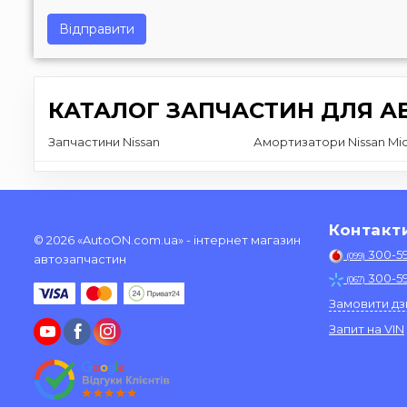
Відправити
КАТАЛОГ ЗАПЧАСТИН ДЛЯ АВ
Запчастини Nissan
Амортизатори Nissan Mic
Контакт
© 2026 «AutoON.com.ua» - інтернет магазин
300-5
(099)
автозапчастин
300-5
(067)
Замовити дз
Запит на VIN