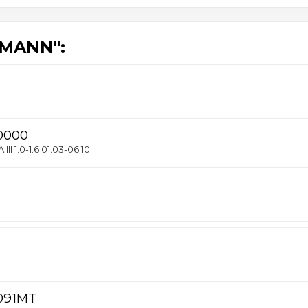
MANN":
0000
 1.0-1.6 01.03-06.10
091MT