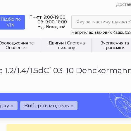
Достав
Пн-пт:
9:00-19:00
Підбір по
Сб:
9:00-16:00
Яку запчастину шукаєте
VIN
Нд:
Вихідний
Наприклад: маховик Кадді, 02
Охолодження та
Двигун і Система
Зчеплення та
Опалення
вихлопу
трансмісія
a 1.2/1.4/1.5dCi 03-10 Denckerma
арку
Виберіть модель