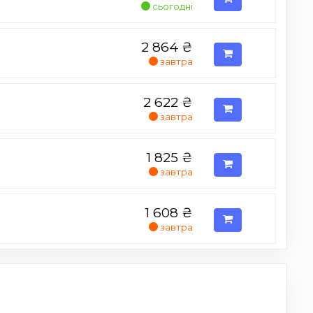
сьогодні
2 864
₴
завтра
2 622
₴
завтра
1 825
₴
завтра
1 608
₴
завтра