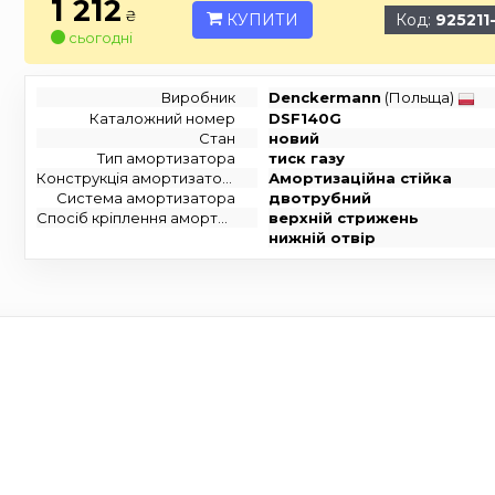
1 212
₴
КУПИТИ
Код:
925211
сьогодні
Виробник
Denckermann
(Польща)
Каталожний номер
DSF140G
Стан
новий
Тип амортизатора
тиск газу
Конструкція амортизатора
Амортизаційна стійка
Система амортизатора
двотрубний
Спосіб кріплення амортизатора
верхній стрижень
нижній отвір