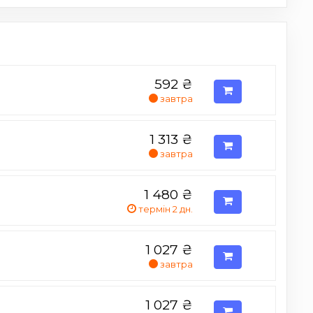
592
₴
завтра
1 313
₴
завтра
1 480
₴
термін 2 дн.
1 027
₴
завтра
1 027
₴