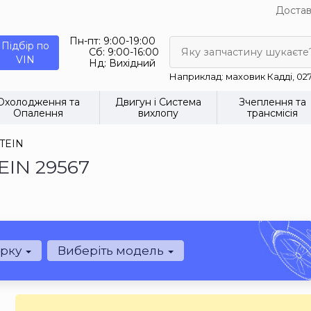
Достав
Пн-пт:
9:00-19:00
Підбір по
Сб:
9:00-16:00
Яку запчастину шукаєте
VIN
Нд:
Вихідний
Наприклад: маховик Кадді, 02
Охолодження та
Двигун і Система
Зчеплення та
Опалення
вихлопу
трансмісія
STEIN
EIN 29567
арку
Виберіть модель