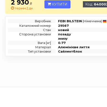
2 930
₴
КУПИТИ
Код:
64000
термін 2 дн.
Виробник
FEBI BILSTEIN
(Німеччина)
Каталожний номер
29567
Стан
новий
Сторона установки
позаду
знизу
Вага [кг]
0.77
Матеріал
Алюмінієве лиття
Тип установки
Сайлентблок