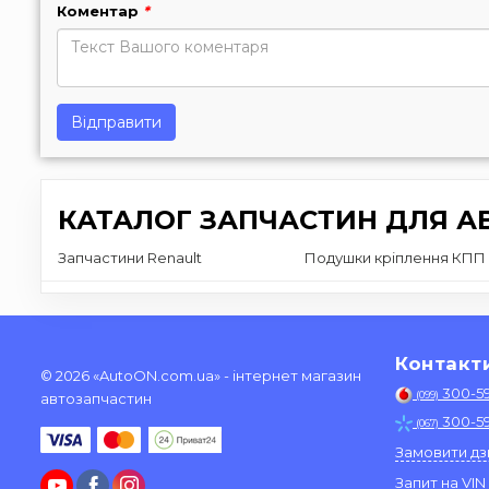
Коментар
*
Відправити
КАТАЛОГ ЗАПЧАСТИН ДЛЯ АВ
Запчастини Renault
Подушки кріплення КПП 
Контакт
© 2026 «AutoON.com.ua» - інтернет магазин
300-5
(099)
автозапчастин
300-5
(067)
Замовити дз
Запит на VIN