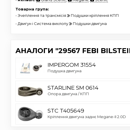
Товарна група:
- Зчеплення та трансмісія
Подушки кріплення КПП
- Двигун і Система вихлопу
Подушки двигуна
АНАЛОГИ "29567 FEBI BILSTEI
IMPERGOM 31554
Подушка двигуна
STARLINE SM 0614
Опора двигуна / КПП
STC T405649
Кріплення двигуна заднє Megane-II 2.0D