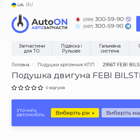
RU
UA
300-59-90
(099)
300-59-90
(067)
Запчастини
Підвіска і
Гальмівна
для ТО
Рульове
система
Головна
Подушки кріплення КПП
29567 FEBI BIL
Подушка двигуна FEBI BILST
0 відгуків
Уточніть
Виберіть рік
Виберіть м
автомобіль: