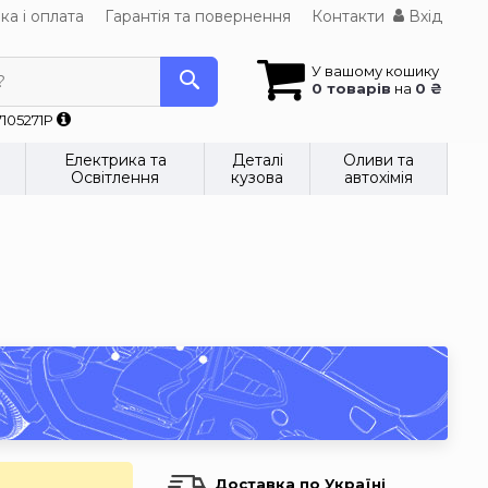
ка і оплата
Гарантія та повернення
Контакти
Вхід
У вашому кошику
?
0 товарів
на
0 ₴
7105271P
Електрика та
Деталі
Оливи та
Освітлення
кузова
автохімія
Доставка по Україні