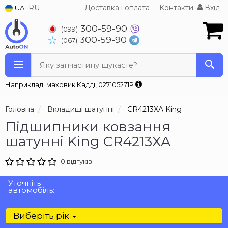
RU
Доставка і оплата
Контакти
Вхід
UA
300-59-90
(099)
300-59-90
(067)
Яку запчастину шукаєте?
Наприклад: маховик Кадді, 027105271P
Головна
Вкладиші шатунні
CR4213XA King
Підшипники ковзання
шатунні King CR4213XA
0 відгуків
Уточніть
автомобіль:
Виберіть рік