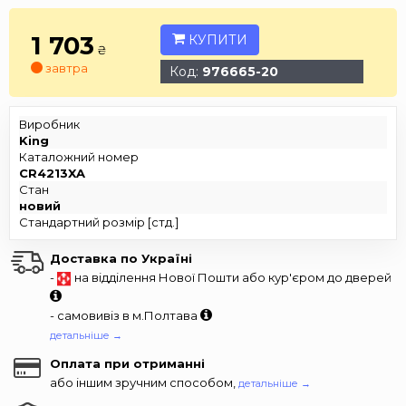
1 703
КУПИТИ
₴
завтра
Код:
976665-20
Виробник
King
Каталожний номер
CR4213XA
Стан
новий
Стандартний розмір [стд.]
Доставка по Україні
-
на відділення Нової Пошти або кур'єром до дверей
- самовивіз в м.Полтава
детальніше →
Оплата при отриманні
або іншим зручним способом,
детальніше →