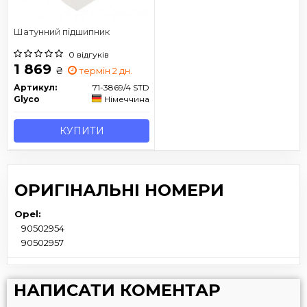
Шатунний підшипник
0 відгуків
1 869
₴
термін 2 дн.
Артикул:
71-3869/4 STD
Glyco
Німеччина
КУПИТИ
ОРИГІНАЛЬНІ НОМЕРИ
Opel:
90502954
90502957
НАПИСАТИ КОМЕНТАР