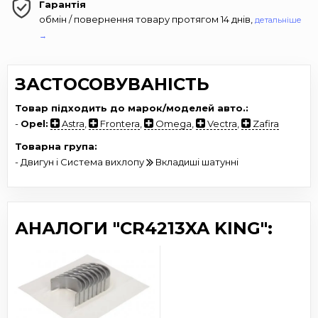
Гарантія
обмін / повернення товару протягом 14 днів,
детальніше
→
ЗАСТОСОВУВАНІСТЬ
Товар підходить до марок/моделей авто.:
-
Opel:
Astra
,
Frontera
,
Omega
,
Vectra
,
Zafira
Товарна група:
- Двигун і Система вихлопу
Вкладиші шатунні
АНАЛОГИ "CR4213XA KING":