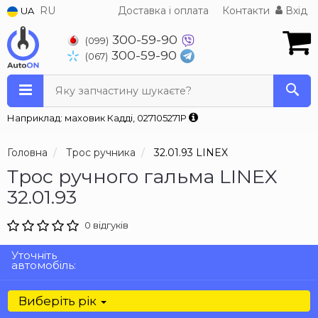
RU
Доставка і оплата
Контакти
Вхід
UA
300-59-90
(099)
300-59-90
(067)
Яку запчастину шукаєте?
Наприклад: маховик Кадді, 027105271P
Головна
Трос ручника
32.01.93 LINEX
Трос ручного гальма LINEX
32.01.93
0 відгуків
Уточніть
автомобіль:
Виберіть рік