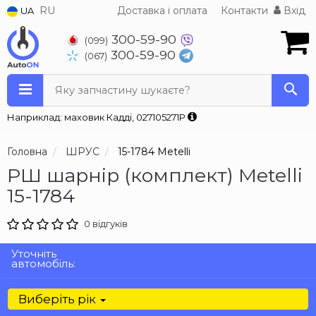
RU
Доставка і оплата
Контакти
Вхід
UA
300-59-90
(099)
300-59-90
(067)
Яку запчастину шукаєте?
Наприклад: маховик Кадді, 027105271P
Головна
ШРУС
15-1784 Metelli
РШ шарнір (комплект) Metelli
15-1784
0 відгуків
Уточніть
автомобіль:
Виберіть рік