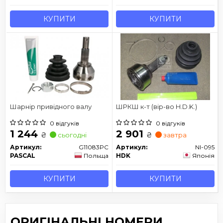
КУПИТИ
КУПИТИ
Шарнір привідного валу
ШРКШ к-т (вір-во H.D.K.)
0 відгуків
0 відгуків
1 244
2 901
₴
₴
сьогодні
завтра
Артикул:
G11083PC
Артикул:
NI-095
PASCAL
Польща
HDK
Японія
КУПИТИ
КУПИТИ
ОРИГІНАЛЬНІ НОМЕРИ