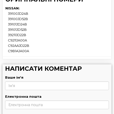
NISSAN:
39100JD24B
39100JD52B
39101JD24B
39101JD52B
39211JD22B
C9211JA00A
C92AAJD22B
C9B1AJA00A
НАПИСАТИ КОМЕНТАР
Ваше ім'я
Електронна пошта