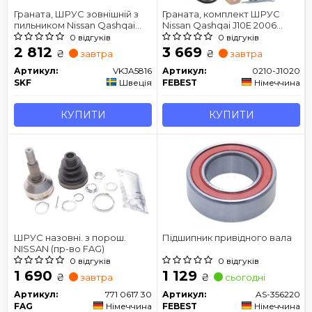
Граната, ШРУС зовнішній з
Граната, комплект ШРУС
пильником Nissan Qashqai
Nissan Qashqai J10E 2006
J10E
(35x56x29)
0 відгуків
0 відгуків
2 812
3 669
₴
₴
завтра
завтра
Артикул:
VKJA5816
Артикул:
0210-J1020
SKF
Швеція
FEBEST
Німеччина
КУПИТИ
КУПИТИ
ШРУС назовні. з порош.
Підшипник привідного вала
NISSAN (пр-во FAG)
0 відгуків
0 відгуків
1 690
1 129
₴
₴
завтра
сьогодні
Артикул:
771 0617 30
Артикул:
AS-356220
FAG
Німеччина
FEBEST
Німеччина