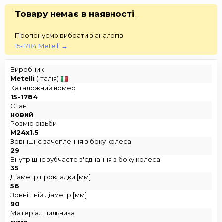
Товару немає в наявності
.
Пропонуємо вибрати з аналогів
15-1784 Metelli →
Виробник
Metelli
(Італія)
Каталожний номер
15-1784
Стан
новий
Розмір різьби
M24x1.5
Зовнішнє зачеплення з боку колеса
29
Внутрішнє зубчасте з'єднання з боку колеса
35
Діаметр прокладки [мм]
56
Зовнішній діаметр [мм]
90
Матеріал пильника
гума