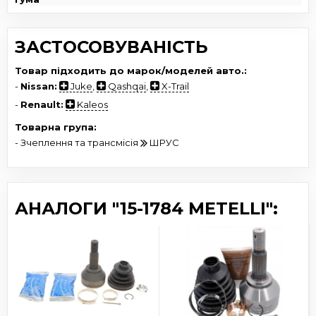
ЗАСТОСОВУВАНІСТЬ
Товар підходить до марок/моделей авто.:
-
Nissan:
Juke
,
Qashqai
,
X-Trail
-
Renault:
Kaleos
Товарна група:
- Зчеплення та трансмісія
ШРУС
АНАЛОГИ "15-1784 METELLI":