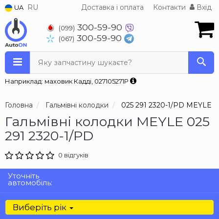
RU
Доставка і оплата
Контакти
Вхід
UA
300-59-90
(099)
300-59-90
(067)
Яку запчастину шукаєте?
Наприклад: маховик Кадді, 027105271P
Головна
Гальмівні колодки
025 291 2320-1/PD MEYLE
Гальмівні колодки MEYLE 025
291 2320-1/PD
0 відгуків
Уточніть
автомобіль:
Виберіть рік