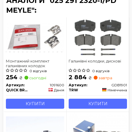
АНАЛОГИ "025 291 2320-1/PD
MEYLE":
Монтажний комплект
Гальмівні колодки, дискові
гальмівних колодок
0 відгуків
0 відгуків
254
2 884
₴
₴
сьогодні
завтра
Артикул:
1091600
Артикул:
GDB1901
QUICK BRAKE
Данія
TRW
Німеччина
КУПИТИ
КУПИТИ