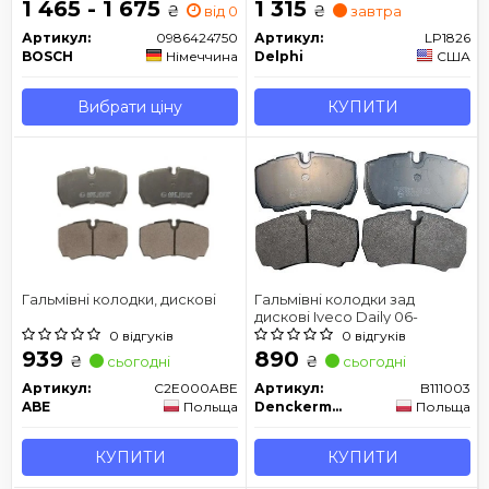
1 465 - 1 675
1 315
₴
₴
від 0 дн.
завтра
Артикул:
0986424750
Артикул:
LP1826
BOSCH
Німеччина
Delphi
США
Вибрати ціну
КУПИТИ
Гальмівні колодки, дискові
Гальмівні колодки зад
дискові Iveco Daily 06-
0 відгуків
0 відгуків
939
890
₴
₴
сьогодні
сьогодні
Артикул:
C2E000ABE
Артикул:
B111003
ABE
Польща
Denckermann
Польща
КУПИТИ
КУПИТИ