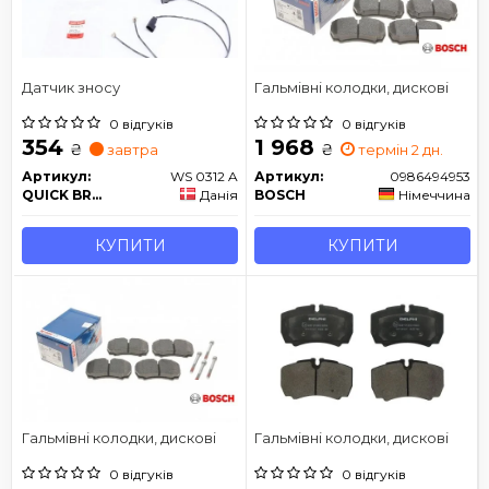
Датчик зносу
Гальмівні колодки, дискові
0 відгуків
0 відгуків
354
1 968
₴
₴
завтра
термін 2 дн.
Артикул:
WS 0312 A
Артикул:
0986494953
QUICK BRAKE
Данія
BOSCH
Німеччина
КУПИТИ
КУПИТИ
Гальмівні колодки, дискові
Гальмівні колодки, дискові
0 відгуків
0 відгуків