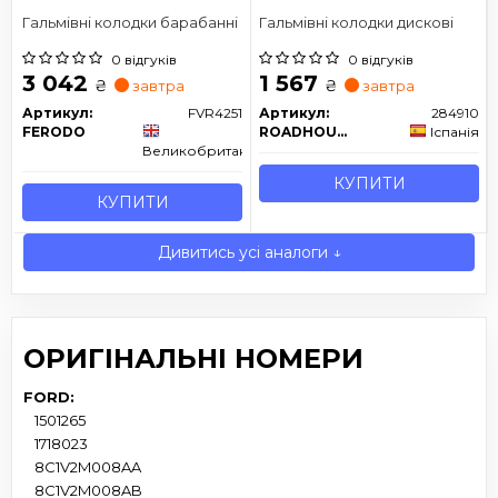
Гальмівні колодки барабанні
Гальмівні колодки дискові
0 відгуків
0 відгуків
3 042
1 567
₴
₴
завтра
завтра
Артикул:
FVR4251
Артикул:
284910
FERODO
ROADHOUSE
Іспанія
Великобританія
КУПИТИ
КУПИТИ
Дивитись усі аналоги ↓
ОРИГІНАЛЬНІ НОМЕРИ
FORD:
1501265
1718023
8C1V2M008AA
8C1V2M008AB