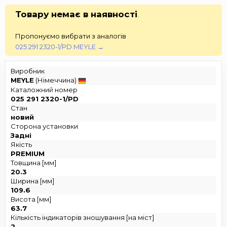
Товару немає в наявності
.
Пропонуємо вибрати з аналогів
025 291 2320-1/PD MEYLE →
Виробник
MEYLE
(Німеччина)
Каталожний номер
025 291 2320-1/PD
Стан
новий
Сторона установки
Задні
Якість
PREMIUM
Товщина [мм]
20.3
Ширина [мм]
109.6
Висота [мм]
63.7
Кількість індикаторів зношування [на міст]
2