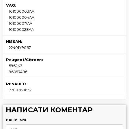
VAG:
101000003AA
101000004AA
101000017AA
101000028AA
NISSAN:
22401Y9067
Peugeot/Citroen:
5962K3
96097486
RENAULT:
7700260637
НАПИСАТИ КОМЕНТАР
Ваше ім'я