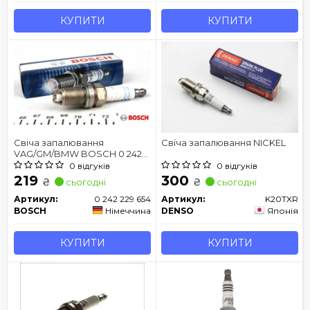
КУПИТИ
КУПИТИ
Свіча запалювання
Свіча запалювання NICKEL
VAG/GM/BMW BOSCH 0 242
229 654
0 відгуків
0 відгуків
219
300
₴
₴
сьогодні
сьогодні
Артикул:
0 242 229 654
Артикул:
K20TXR
BOSCH
Німеччина
DENSO
Японія
КУПИТИ
КУПИТИ