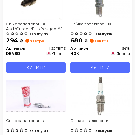
Свіча запалювання
Свічка запалювання
Audi/Citroen/Fiat/Peugeot/VW
DENSO K22PBRS
0 відгуків
0 відгуків
294
680
₴
₴
завтра
завтра
Артикул:
K22PBRS
Артикул:
6418
DENSO
Японія
NGK
Японія
КУПИТИ
КУПИТИ
Свіча запалювання
Свіча запалювання
0 відгуків
0 відгуків