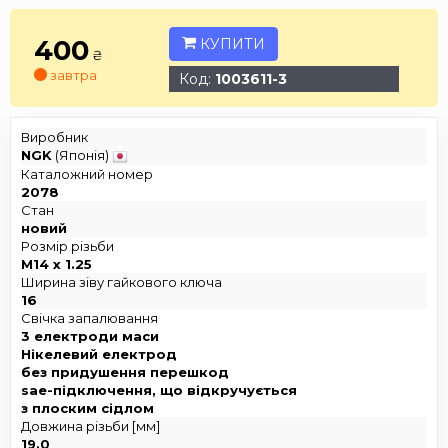
400
КУПИТИ
₴
завтра
Код:
1003611-3
Виробник
NGK
(Японія)
Каталожний номер
2078
Стан
новий
Розмір різьби
M14 x 1.25
Ширина зіву гайкового ключа
16
Свічка запалювання
3 електроди маси
Нікелевий електрод
без придушення перешкод
sae-підключення, що відкручується
з плоским сідлом
Довжина різьби [мм]
19.0