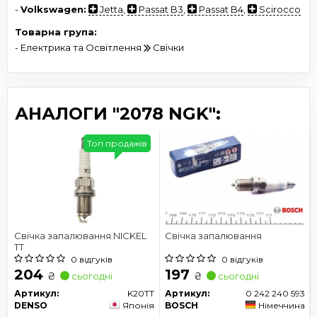
-
Volkswagen:
Jetta
,
Passat B3
,
Passat B4
,
Scirocco
Товарна група:
- Електрика та Освітлення
Свічки
АНАЛОГИ "2078 NGK":
Топ продажів
Свічка запалювання NICKEL
Свічка запалювання
TT
0 відгуків
0 відгуків
204
197
₴
₴
сьогодні
сьогодні
Артикул:
K20TT
Артикул:
0 242 240 593
DENSO
Японія
BOSCH
Німеччина