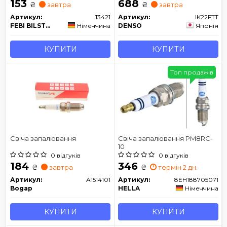
153
688
₴
₴
завтра
завтра
Артикул:
13421
Артикул:
IK22FTT
FEBI BILSTEIN
Німеччина
DENSO
Японія
КУПИТИ
КУПИТИ
Топ продажів
Свіча запалювання
Свіча запалювання PM8RC-
10
0 відгуків
0 відгуків
184
346
₴
₴
завтра
термін 2 дн.
Артикул:
A1514101
Артикул:
8EH188705071
Bogap
HELLA
Німеччина
КУПИТИ
КУПИТИ