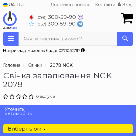
RU
Доставка і оплата
Контакти
Вхід
UA
300-59-90
(099)
300-59-90
(067)
Яку запчастину шукаєте?
Наприклад: маховик Кадді, 027105271P
Головна
Свічки
2078 NGK
Свічка запалювання NGK
2078
0 відгуків
Уточніть
автомобіль:
Виберіть рік