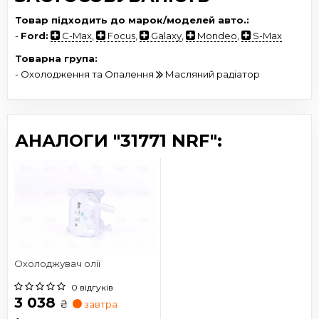
Товар підходить до марок/моделей авто.:
-
Ford:
C-Max
,
Focus
,
Galaxy
,
Mondeo
,
S-Max
Товарна група:
- Охолодження та Опалення
Масляний радіатор
АНАЛОГИ "31771 NRF":
Охолоджувач олії
0 відгуків
3 038
₴
завтра