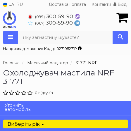
RU
Доставка і оплата
Контакти
Вхід
UA
300-59-90
(099)
300-59-90
(067)
Яку запчастину шукаєте?
Наприклад: маховик Кадді, 027105271P
Головна
Масляний радіатор
31771 NRF
Охолоджувач мастила NRF
31771
0 відгуків
Уточніть
автомобіль:
Виберіть рік