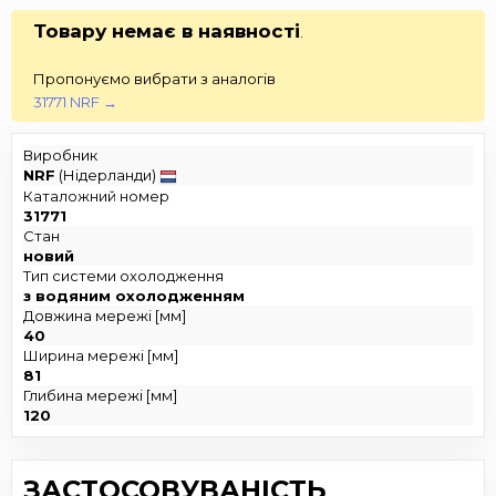
Товару немає в наявності
.
Пропонуємо вибрати з аналогів
31771 NRF →
Виробник
NRF
(Нідерланди)
Каталожний номер
31771
Стан
новий
Тип системи охолодження
з водяним охолодженням
Довжина мережі [мм]
40
Ширина мережі [мм]
81
Глибина мережі [мм]
120
ЗАСТОСОВУВАНІСТЬ