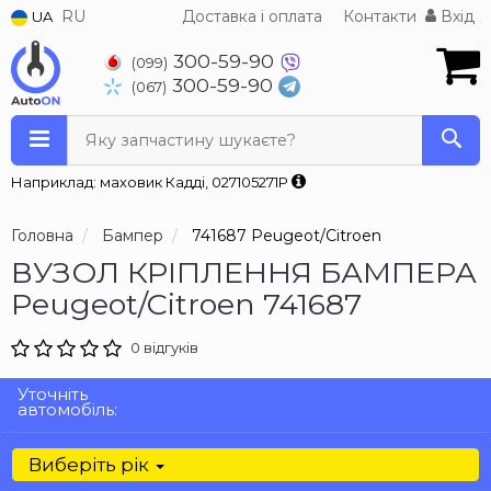
RU
Доставка і оплата
Контакти
Вхід
UA
300-59-90
(099)
300-59-90
(067)
Яку запчастину шукаєте?
Наприклад: маховик Кадді, 027105271P
Головна
Бампер
741687 Peugeot/Citroen
ВУЗОЛ КРІПЛЕННЯ БАМПЕРА
Peugeot/Citroen 741687
0 відгуків
Уточніть
автомобіль:
Виберіть рік