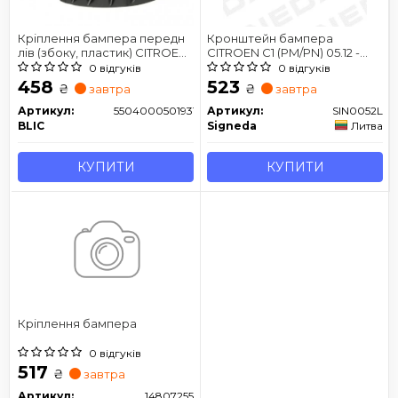
Кріплення бампера передн
Кронштейн бампера
лів (збоку, пластик) CITROEN
CITROEN C1 (PM/PN) 05.12 -
C1 PEUGEOT 107 06.05-12.14
08.14
0 відгуків
0 відгуків
458
523
₴
₴
завтра
завтра
Артикул:
5504000501931P
Артикул:
SIN0052L
BLIC
Signeda
Литва
КУПИТИ
КУПИТИ
Кріплення бампера
0 відгуків
517
₴
завтра
Артикул:
14807255