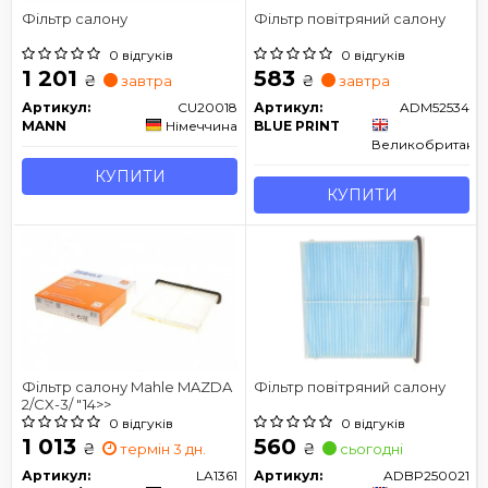
Фільтр салону
Фільтр повітряний салону
0 відгуків
0 відгуків
1 201
583
₴
₴
завтра
завтра
Артикул:
CU20018
Артикул:
ADM52534
MANN
Німеччина
BLUE PRINT
Великобританія
КУПИТИ
КУПИТИ
Фільтр салону Mahle MAZDA
Фільтр повітряний салону
2/CX-3/ "14>>
0 відгуків
0 відгуків
1 013
560
₴
₴
термін 3 дн.
сьогодні
Артикул:
LA1361
Артикул:
ADBP250021