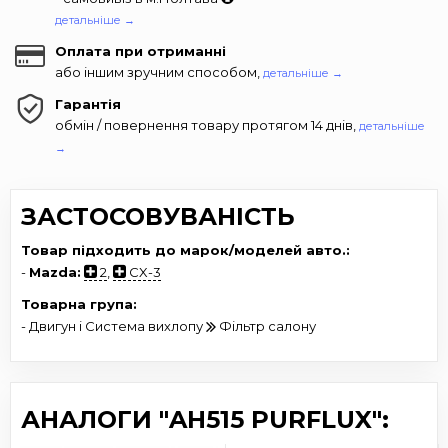
детальніше →
Оплата при отриманні
або іншим зручним способом,
детальніше →
Гарантія
обмін / повернення товару протягом 14 днів,
детальніше
→
ЗАСТОСОВУВАНІСТЬ
Товар підходить до марок/моделей авто.:
-
Mazda:
2
,
CX-3
Товарна група:
- Двигун і Система вихлопу
Фільтр салону
АНАЛОГИ "AH515 PURFLUX":