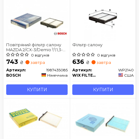
Повітряний фільтр салону
Фільтр салону
MAZDA 2/CX-3/Demio \'\'1,3-
2,0 \'\'14>>
0 відгуків
0 відгуків
743
636
₴
₴
завтра
завтра
Артикул:
1987435085
Артикул:
WP2140
BOSCH
Німеччина
WIX FILTERS
США
КУПИТИ
КУПИТИ