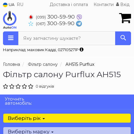
RU
Доставка і оплата
Контакти
Вхід
UA
300-59-90
(099)
300-59-90
(067)
Яку запчастину шукаєте?
Наприклад: маховик Кадді, 027105271P
Головна
Фільтр салону
AH515 Purflux
Фільтр салону Purflux AH515
0 відгуків
Уточніть
автомобіль:
Виберіть рік
Виберіть марку