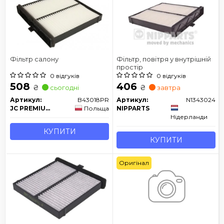
Фільтр салону
Фільтр, повітря у внутрішній
простір
0 відгуків
0 відгуків
508
406
₴
₴
сьогодні
завтра
Артикул:
B43018PR
Артикул:
N1343024
JC PREMIUM
Польща
NIPPARTS
Нідерланди
КУПИТИ
КУПИТИ
Оригінал