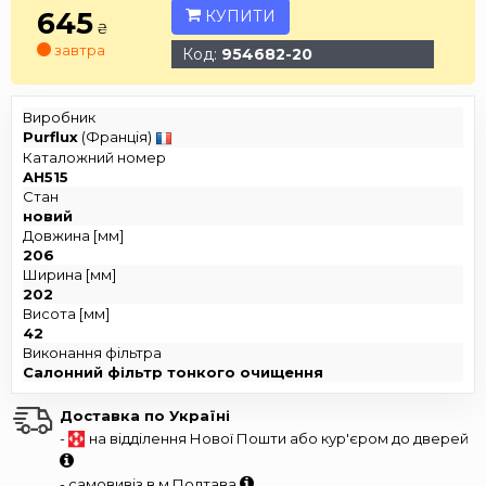
645
КУПИТИ
₴
завтра
Код:
954682-20
Виробник
Purflux
(Франція)
Каталожний номер
AH515
Стан
новий
Довжина [мм]
206
Ширина [мм]
202
Висота [мм]
42
Виконання фільтра
Салонний фільтр тонкого очищення
Доставка по Україні
-
на відділення Нової Пошти або кур'єром до дверей
- самовивіз в м.Полтава