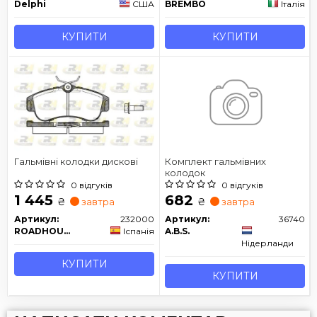
Delphi
США
BREMBO
Італія
КУПИТИ
КУПИТИ
Гальмівні колодки дискові
Комплект гальмівних
колодок
0 відгуків
0 відгуків
1 445
682
₴
₴
завтра
завтра
Артикул:
232000
Артикул:
36740
ROADHOUSE
Іспанія
A.B.S.
Нідерланди
КУПИТИ
КУПИТИ