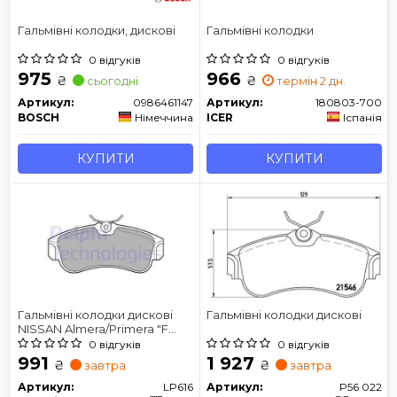
Гальмівні колодки, дискові
Гальмівні колодки
0 відгуків
0 відгуків
975
966
₴
₴
сьогодні
термін 2 дн.
Артикул:
0986461147
Артикул:
180803-700
BOSCH
Німеччина
ICER
Іспанія
КУПИТИ
КУПИТИ
Гальмівні колодки дискові
Гальмівні колодки дискові
NISSAN Almera/Primera "F
"90-06
0 відгуків
0 відгуків
991
1 927
₴
₴
завтра
завтра
Артикул:
LP616
Артикул:
P56 022