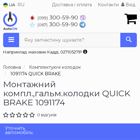
RU
Доставка і оплата
Контакти
Вхід
UA
300-59-90
(099)
300-59-90
(067)
Яку запчастину шукаєте?
Наприклад: маховик Кадді, 027105271P
Головна
Комплектуючі колодок
1091174 QUICK BRAKE
Монтажний
компл.,гальм.колодки QUICK
BRAKE 1091174
0 відгуків
Уточніть
автомобіль: