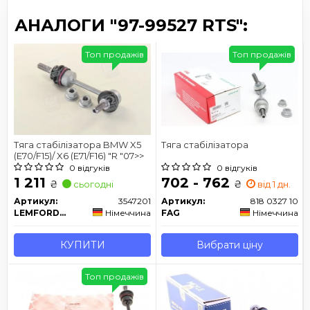
АНАЛОГИ "97-99527 RTS":
Топ продажів
Топ продажів
Тяга стабілізатора BMW X5
Тяга стабілізатора
(E70/F15)/ X6 (E71/F16) "R "07>>
0 відгуків
0 відгуків
1 211
702 - 762
₴
₴
сьогодні
від 1 дн.
Артикул:
3547201
Артикул:
818 0327 10
LEMFORDER
Німеччина
FAG
Німеччина
КУПИТИ
Вибрати ціну
Топ продажів