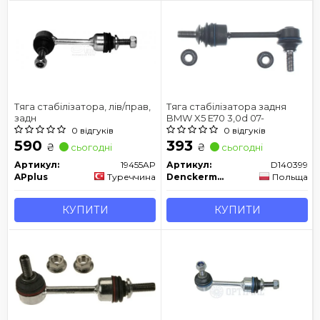
Тяга стабілізатора, лів/прав,
Тяга стабілізатора задня
задн
BMW X5 E70 3,0d 07-
0 відгуків
0 відгуків
590
393
₴
₴
сьогодні
сьогодні
Артикул:
19455AP
Артикул:
D140399
APplus
Туреччина
Denckermann
Польща
КУПИТИ
КУПИТИ