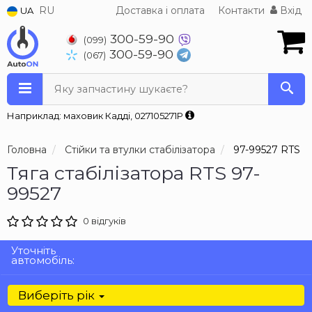
RU
Доставка і оплата
Контакти
Вхід
UA
300-59-90
(099)
300-59-90
(067)
Яку запчастину шукаєте?
Наприклад: маховик Кадді, 027105271P
Головна
Стійки та втулки стабілізатора
97-99527 RTS
Тяга стабілізатора RTS 97-
99527
0 відгуків
Уточніть
автомобіль:
Виберіть рік