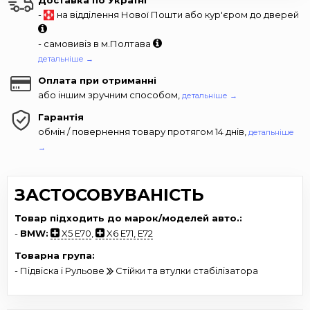
-
на відділення Нової Пошти або кур'єром до дверей
- самовивіз в м.Полтава
детальніше →
Оплата при отриманні
або іншим зручним способом,
детальніше →
Гарантія
обмін / повернення товару протягом 14 днів,
детальніше
→
ЗАСТОСОВУВАНІСТЬ
Товар підходить до марок/моделей авто.:
-
BMW:
X5 E70
,
X6 E71, E72
Товарна група:
- Підвіска і Рульове
Стійки та втулки стабілізатора