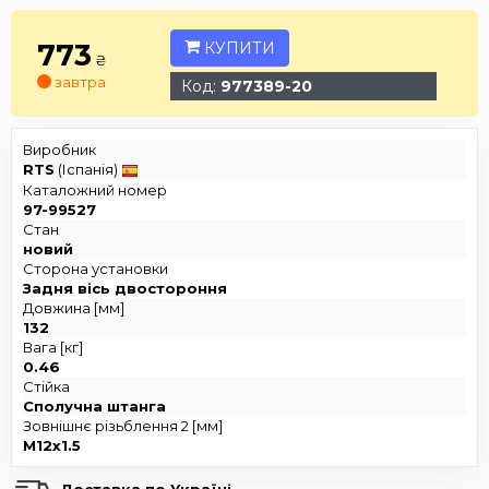
773
КУПИТИ
₴
завтра
Код:
977389-20
Виробник
RTS
(Іспанія)
Каталожний номер
97-99527
Стан
новий
Сторона установки
Задня вісь двостороння
Довжина [мм]
132
Вага [кг]
0.46
Стійка
Сполучна штанга
Зовнішнє різьблення 2 [мм]
M12x1.5
Доставка по Україні