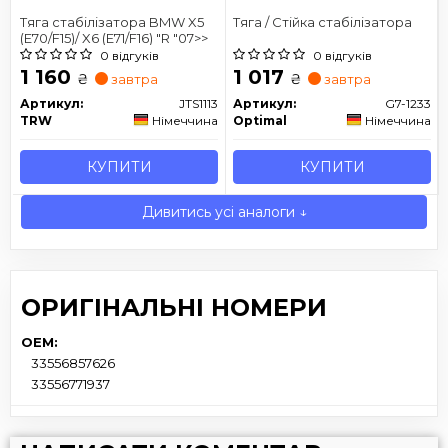
Тяга стабілізатора BMW X5
Тяга / Стійка стабілізатора
(E70/F15)/ X6 (E71/F16) "R "07>>
0 відгуків
0 відгуків
1 160
1 017
₴
₴
завтра
завтра
Артикул:
JTS1113
Артикул:
G7-1233
TRW
Німеччина
Optimal
Німеччина
КУПИТИ
КУПИТИ
Дивитись усі аналоги ↓
ОРИГІНАЛЬНІ НОМЕРИ
OEM:
33556857626
33556771937