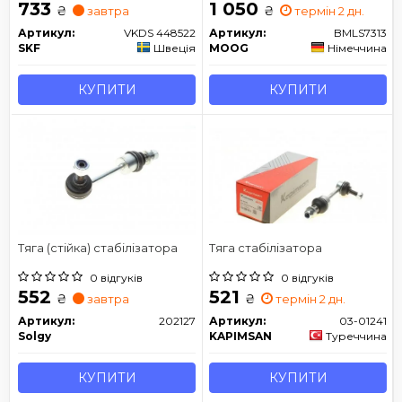
733
1 050
₴
₴
завтра
термін 2 дн.
Артикул:
VKDS 448522
Артикул:
BMLS7313
SKF
Швеція
MOOG
Німеччина
КУПИТИ
КУПИТИ
Тяга (стійка) стабілізатора
Тяга стабілізатора
0 відгуків
0 відгуків
552
521
₴
₴
завтра
термін 2 дн.
Артикул:
202127
Артикул:
03-01241
Solgy
KAPIMSAN
Туреччина
КУПИТИ
КУПИТИ