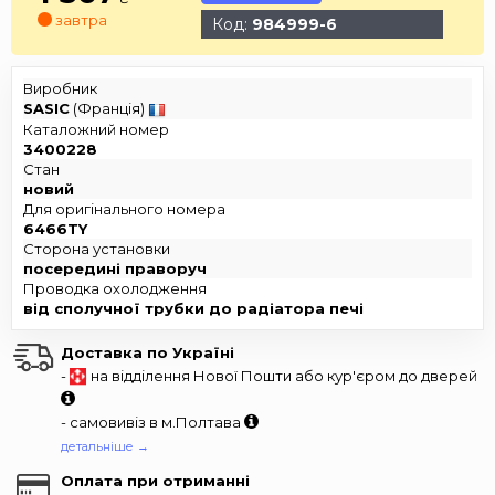
завтра
Код:
984999-6
Виробник
SASIC
(Франція)
Каталожний номер
3400228
Стан
новий
Для оригінального номера
6466TY
Сторона установки
посередині праворуч
Проводка охолодження
від сполучної трубки до радіатора печі
Доставка по Україні
-
на відділення Нової Пошти або кур'єром до дверей
- самовивіз в м.Полтава
детальніше →
Оплата при отриманні