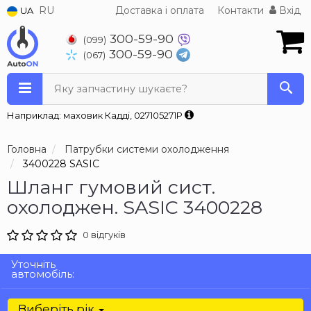
RU
Доставка і оплата
Контакти
Вхід
UA
300-59-90
(099)
300-59-90
(067)
Яку запчастину шукаєте?
Наприклад: маховик Кадді, 027105271P
Головна
Патрубки системи охолодження
3400228 SASIC
Шланг гумовий сист.
охолоджен. SASIC 3400228
0 відгуків
Уточніть
автомобіль:
Виберіть рік