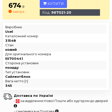
674
КУПИТИ
₴
завтра
Код:
967021-20
Виробник
Ucel
Каталожний номер
31548
Стан
новий
Для оригінального номера
55700441
Сторона установки
позаду
Тип установки
Сайлентблок
Вага нетто [г]
345
Доставка по Україні
-
на відділення Нової Пошти або кур'єром до дверей
- самовивіз в м.Полтава