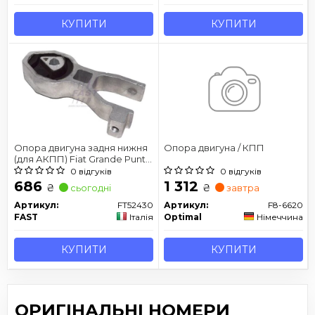
КУПИТИ
КУПИТИ
Опора двигуна задня нижня
Опора двигуна / КПП
(для АКПП) Fiat Grande Punto
1.2,1.4 05- / Alfa Mito 1.4 MPI 08-
0 відгуків
0 відгуків
686
1 312
₴
₴
сьогодні
завтра
Артикул:
FT52430
Артикул:
F8-6620
FAST
Італія
Optimal
Німеччина
КУПИТИ
КУПИТИ
ОРИГІНАЛЬНІ НОМЕРИ