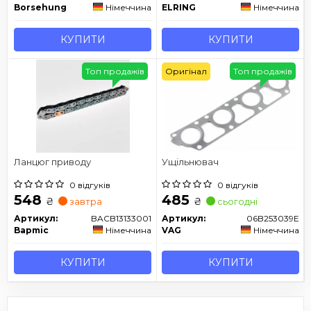
Borsehung
Німеччина
ELRING
Німеччина
КУПИТИ
КУПИТИ
Топ продажів
Оригінал
Топ продажів
Ланцюг приводу
Ущільнювач
0 відгуків
0 відгуків
548
485
₴
₴
завтра
сьогодні
Артикул:
BACB13133001
Артикул:
06B253039E
Bapmic
Німеччина
VAG
Німеччина
КУПИТИ
КУПИТИ