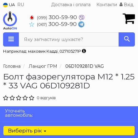
RU
Доставка і оплата
Контакти
Вхід
UA
300-59-90
(099)
300-59-90
(067)
Яку запчастину шукаєте?
Наприклад: маховик Кадді, 027105271P
Головна
Ланцюг ГРМ
06D109281D VAG
Болт фазорегулятора М12 * 1.25
* 33 VAG 06D109281D
0 відгуків
Уточніть
автомобіль:
Виберіть рік