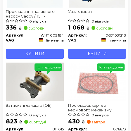
Прокладання паливного
Ущільнювач
насосу Caddy / T5 11-
0 відгуків
0 відгуків
336
1 068
₴
₴
сьогодні
сьогодні
Артикул:
WHT 005 184
Артикул:
06D103121B
VAG
Німеччина
VAG
Німеччина
КУПИТИ
КУПИТИ
Топ продажів
Топ продажів
Затискачі ланцюга (OE)
Прокладка, картер
кермового механізму
0 відгуків
0 відгуків
823
430
₴
₴
сьогодні
завтра
Артикул:
B1T015
Артикул:
876673