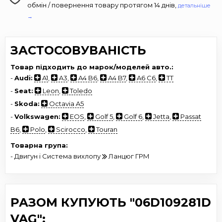
обмін / повернення товару протягом 14 днів,
детальніше
→
ЗАСТОСОВУВАНІСТЬ
Товар підходить до марок/моделей авто.:
-
Audi:
A1
,
A3
,
A4 B6
,
A4 B7
,
A6 C6
,
TT
-
Seat:
Leon
,
Toledo
-
Skoda:
Octavia A5
-
Volkswagen:
EOS
,
Golf 5
,
Golf 6
,
Jetta
,
Passat
B6
,
Polo
,
Scirocco
,
Touran
Товарна група:
- Двигун і Система вихлопу
Ланцюг ГРМ
РАЗОМ КУПУЮТЬ "06D109281D
VAG":