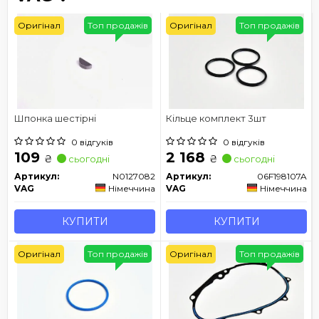
Оригінал
Топ продажів
Оригінал
Топ продажів
Шпонка шестірні
Кільце комплект 3шт
0 відгуків
0 відгуків
109
2 168
₴
₴
сьогодні
сьогодні
Артикул:
N0127082
Артикул:
06F198107A
VAG
Німеччина
VAG
Німеччина
КУПИТИ
КУПИТИ
Оригінал
Топ продажів
Оригінал
Топ продажів