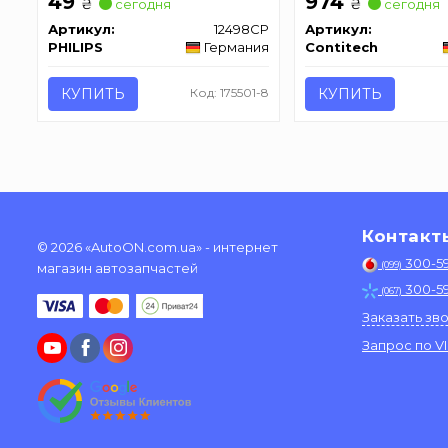
49
974
₴
₴
сегодня
сегодня
Артикул:
12498CP
Артикул:
PHILIPS
Германия
Contitech
КУПИТЬ
Код: 175501-8
КУПИТЬ
Контакт
© 2026 «AutoON.com.ua» - интернет
300-5
(099)
магазин автозапчастей
300-5
(067)
Заказать зв
Запрос по V