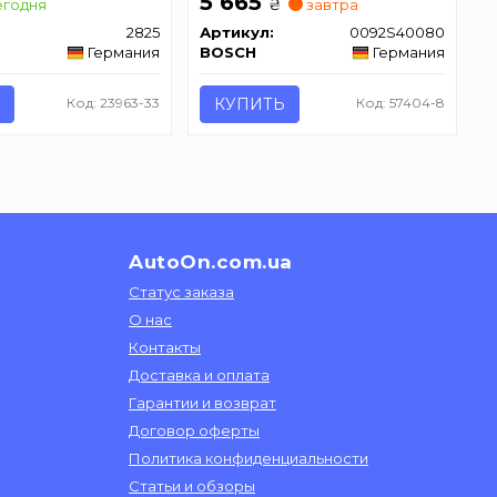
5 665
₴
годня
завтра
2825
Артикул:
0092S40080
Германия
BOSCH
Германия
Код: 23963-33
КУПИТЬ
Код: 57404-8
AutoOn.com.ua
Статус заказа
О нас
Контакты
Доставка и оплата
Гарантии и возврат
Договор оферты
Политика конфиденциальности
Статьи и обзоры