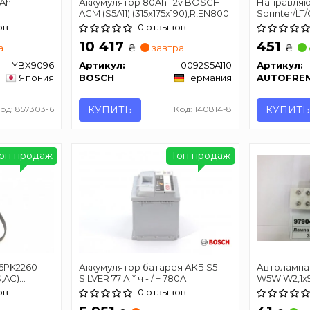
Ah
Аккумулятор 80Ah-12v BOSCH
Направляю
AGM (S5A11) (315x175x190),R,EN800
Sprinter/LT
III (к-кт) 
ов
0 отзывов
D7003C
10 417
451
₴
₴
а
завтра
YBX9096
Артикул:
0092S5A110
Артикул:
Япония
BOSCH
Германия
AUTOFRE
од: 857303-6
КУПИТЬ
Код: 140814-8
КУПИТЬ
оп продаж
Топ продаж
6PK2260
Аккумулятор батарея АКБ S5
Автолампа 
S,AC)
SILVER 77 А * ч - / + 780A
W5W W2,1x9
ов
0 отзывов