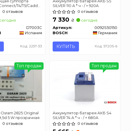
щая суппорта
Аккумулятор батарея АКБ S5
/Connect/T4/T5/Caddy
SILVER 110 А * ч - / + 920A
AUTOFREN SEINSA
0 отзывов
0 отзывов
7 330
₴
сегодня
сегодня
D7003C
Артикул:
0092S50150
N
Испания
BOSCH
Германия
Код: 2257-33
КУПИТЬ
Код: 57205-6
Топ продаж
Топ продаж
Osram 2825 Original
Аккумулятор батарея АКБ S4
,5d 5 W прозрачная
SILVER 74 А * ч - / + 680A
0 отзывов
0 отзывов