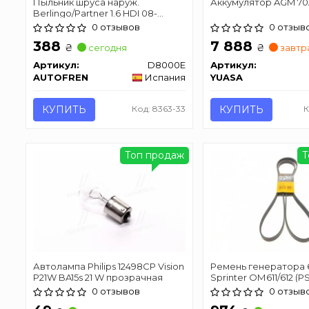
Пыльник шруса наруж.
Аккумулятор AGM 70
Berlingo/Partner 1.6 HDI 08-
AUTOFREN SEINSA D8000E
0 отзывов
0 отзыв
388
7 888
₴
₴
сегодня
завтр
Артикул:
D8000E
Артикул:
AUTOFREN
Испания
YUASA
КУПИТЬ
Код: 8363-33
КУПИТЬ
К
Топ продаж
Т
Автолампа Philips 12498CP Vision
Ремень генератора 
P21W BA15s 21 W прозрачная
Sprinter ОМ611/612 (P
CONTITECH 6PK2260
0 отзывов
0 отзыв