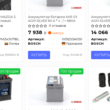
 MAZDA 3,
Аккумулятор батарея АКБ S5
Аккумулято
 левый
AGM SILVER 60 А * ч - / + 680A
AGM SILVER 1
ов
0 отзывов
7 938
14 066
₴
завтра
PMZ43071BL
Артикул:
0092S5A050
Артикул:
Литва
BOSCH
Германия
BOSCH
од: 863854-8
КУПИТЬ
Код: 54456-8
КУПИТЬ
оп продаж
Топ продаж