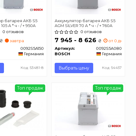
р батарея АКБ S5
Аккумулятор батарея АКБ S5
05 А * ч - / + 950A
AGM SILVER 70 А * ч - / + 760A
0 отзывов
0 отзывов
7 945 - 8 626
₴
₴
завтра
от 0 дн.
0092S5A150
Артикул:
0092S5A080
Германия
BOSCH
Германия
Код: 53481-8
Выбрать цену
Код: 54457
Топ продаж
Топ продаж