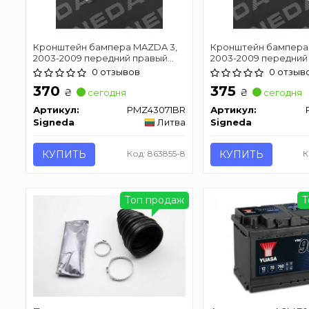
Кронштейн бампера MAZDA 3,
Кронштейн бампера
2003-2009 передний правый
2003-2009 передний
(седан, универсал)
(седан, универсал)
0 отзывов
0 отзыв
370
375
₴
₴
сегодня
сегодня
Артикул:
PMZ43071BR
Артикул:
Signeda
Литва
Signeda
КУПИТЬ
Код: 863855-8
КУПИТЬ
К
Топ продаж
Т