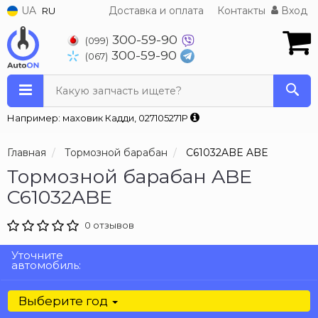
UA
Доставка и оплата
Контакты
Вход
RU
300-59-90
(099)
300-59-90
(067)
Какую запчасть ищете?
Например: маховик Кадди, 027105271P
Главная
Тормозной барабан
C61032ABE ABE
Тормозной барабан ABE
C61032ABE
0 отзывов
Уточните
автомобиль:
Выберите год