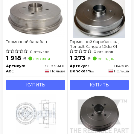
Тормозной барабан
Тормозной барабан зад.
Renault Kangoo 1.5dci 01-
0 отзывов
0 отзывов
1 918
1 273
₴
₴
сегодня
сегодня
Артикул:
C61036ABE
Артикул:
B140015
ABE
Польша
Denckermann
Польша
КУПИТЬ
КУПИТЬ