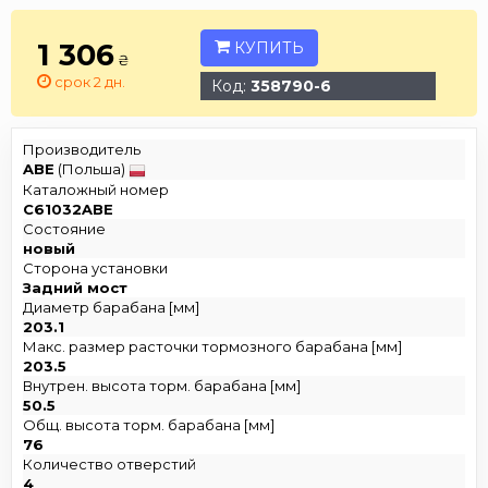
1 306
КУПИТЬ
₴
срок 2 дн.
Код:
358790-6
Производитель
ABE
(Польша)
Каталожный номер
C61032ABE
Состояние
новый
Сторона установки
Задний мост
Диаметр барабана [мм]
203.1
Макс. размер расточки тормозного барабана [мм]
203.5
Внутрен. высота торм. барабана [мм]
50.5
Общ. высота торм. барабана [мм]
76
Количество отверстий
4