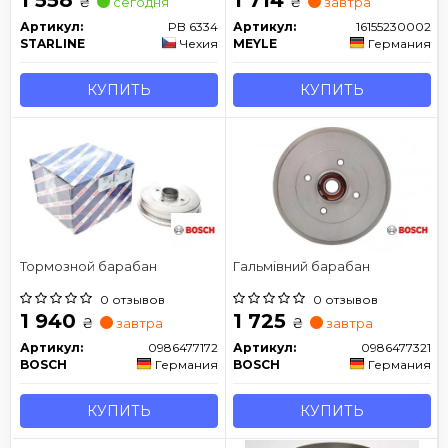
₴
₴
сегодня
завтра
Артикул:
PB 6334
Артикул:
16155230002
STARLINE
Чехия
MEYLE
Германия
КУПИТЬ
КУПИТЬ
Тормозной барабан
Гальмівний барабан
0 отзывов
0 отзывов
1 940
1 725
₴
₴
завтра
завтра
Артикул:
0986477172
Артикул:
0986477321
BOSCH
Германия
BOSCH
Германия
КУПИТЬ
КУПИТЬ