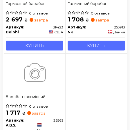
Тормозной барабан
Гальмівний барабан
0 отзывов
0 отзывов
2 697
1 708
₴
₴
завтра
завтра
Артикул:
BF423
Артикул:
253913
Delphi
США
NK
Дания
КУПИТЬ
КУПИТЬ
Барабан гальмівний
0 отзывов
1 717
₴
завтра
Артикул:
2656S
A.B.S.