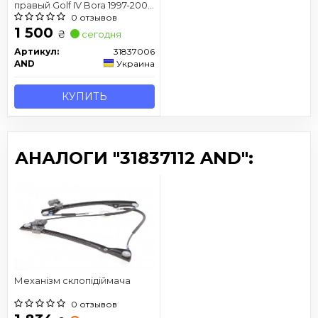
правый Golf IV Bora 1997-2005
электро без карты
0 отзывов
1 500
₴
сегодня
Артикул:
31837006
AND
Украина
КУПИТЬ
АНАЛОГИ "31837112 AND":
Механізм склопідіймача
0 отзывов