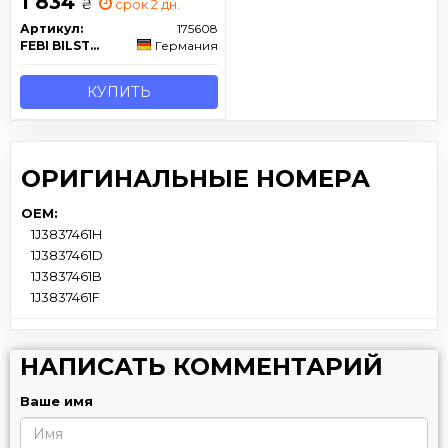
1 834
₴
срок 2 дн.
Артикул:
175608
FEBI BILSTEIN
Германия
КУПИТЬ
ОРИГИНАЛЬНЫЕ НОМЕРА
OEM:
1J3837461H
1J3837461D
1J3837461B
1J3837461F
НАПИСАТЬ КОММЕНТАРИЙ
Ваше имя