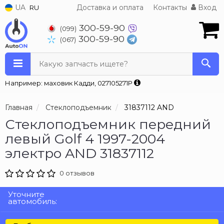
UA
Доставка и оплата
Контакты
Вход
RU
300-59-90
(099)
300-59-90
(067)
Какую запчасть ищете?
Например: маховик Кадди, 027105271P
Главная
Стеклоподъемник
31837112 AND
Стеклоподъемник передний
левый Golf 4 1997-2004
электро AND 31837112
0 отзывов
Уточните
автомобиль: