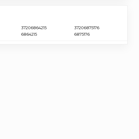
37206864215
37206875176
6864215
6875176