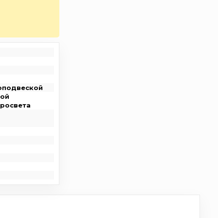
оподвеской
мой
просвета