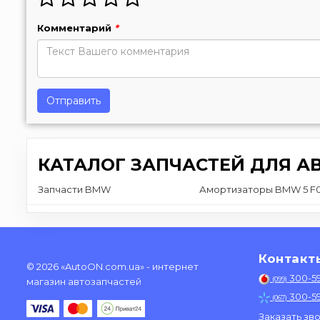
Комментарий
*
Отправить
КАТАЛОГ ЗАПЧАСТЕЙ ДЛЯ А
Запчасти BMW
Амортизаторы BMW 5 F
Контакт
© 2026 «AutoON.com.ua» - интернет
300-5
(099)
магазин автозапчастей
300-5
(067)
Заказать зв