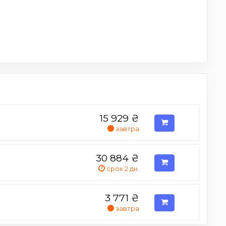
15 929
₴
завтра
30 884
₴
срок 2 дн.
3 771
₴
завтра