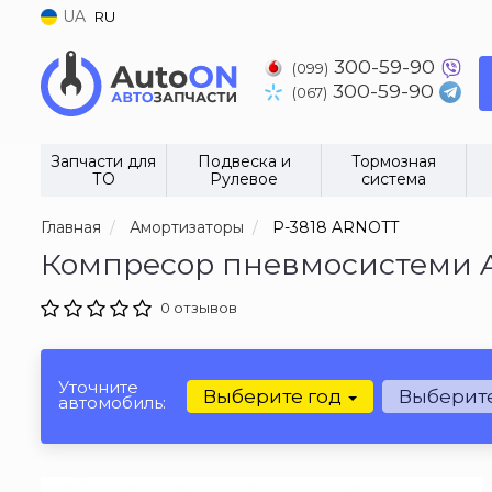
UA
RU
300-59-90
(099)
300-59-90
(067)
Запчасти для
Подвеска и
Тормозная
ТО
Рулевое
система
Главная
Амортизаторы
P-3818 ARNOTT
Компресор пневмосистеми 
0 отзывов
Уточните
Выберите год
Выберит
автомобиль: