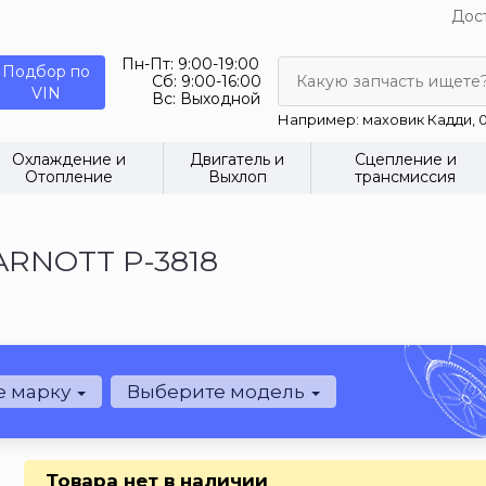
Дост
Пн-Пт:
9:00-19:00
Подбор по
Сб:
9:00-16:00
Какую запчасть ищете
VIN
Вс:
Выходной
Например: маховик Кадди, 0
Охлаждение и
Двигатель и
Сцепление и
Отопление
Выхлоп
трансмиссия
ARNOTT P-3818
е марку
Выберите модель
Товара нет в наличии
.