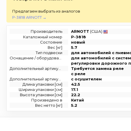
Предлагаем выбрать из аналогов
P-3818 ARNOTT →
Производитель
ARNOTT
(США)
Каталожный номер
P-3818
Состояние
новый
Вес [кг]
5.7
Тип подвески
для автомобилей с пневм
Оснащение / оборудование
для автомобилей с систе
регулировки дорожного 
Дополнительный артикул / Дополнительная информация
Требуется замена реле
с реле
Дополнительный артикул / дополнительная информация 2
с осушителем
Длина упаковки [см]
42.5
Ширина упаковки [см]
17.1
Высота упаковки [см]
22.2
Произведено в
Китай
Вес нетто [кг]
5.2