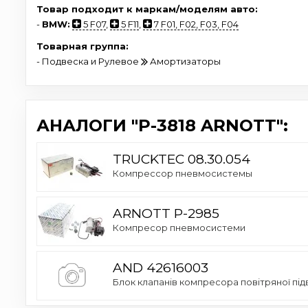
Товар подходит к маркам/моделям авто:
-
BMW:
5 F07
,
5 F11
,
7 F01, F02, F03, F04
Товарная группа:
- Подвеска и Рулевое
Амортизаторы
АНАЛОГИ "P-3818 ARNOTT":
TRUCKTEC 08.30.054
Компрессор пневмосистемы
ARNOTT P-2985
Компресор пневмосистеми
AND 42616003
Блок клапанів компресора повітряної під