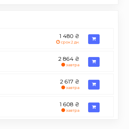
1 480
₴
срок 2 дн.
2 864
₴
завтра
2 617
₴
завтра
1 608
₴
завтра