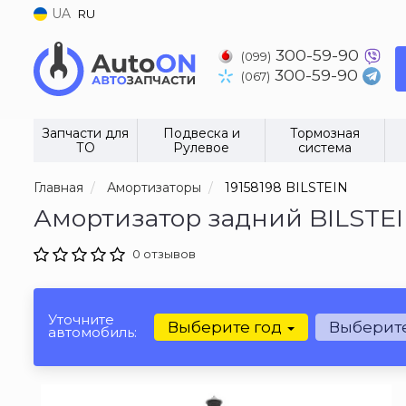
UA
RU
300-59-90
(099)
300-59-90
(067)
Запчасти для
Подвеска и
Тормозная
ТО
Рулевое
система
Главная
Амортизаторы
19158198 BILSTEIN
Амортизатор задний BILSTEIN
0 отзывов
Уточните
Выберите год
Выберит
автомобиль: