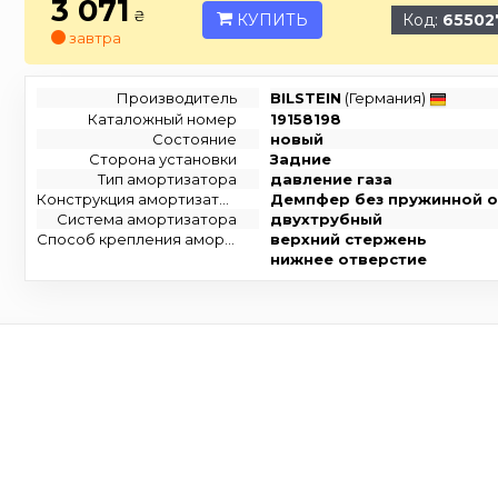
3 071
₴
КУПИТЬ
Код:
65502
завтра
Производитель
BILSTEIN
(Германия)
Каталожный номер
19158198
Состояние
новый
Сторона установки
Задние
Тип амортизатора
давление газа
Конструкция амортизатора
Демпфер без пружинной 
Система амортизатора
двухтрубный
Способ крепления амортизатора
верхний стержень
нижнее отверстие