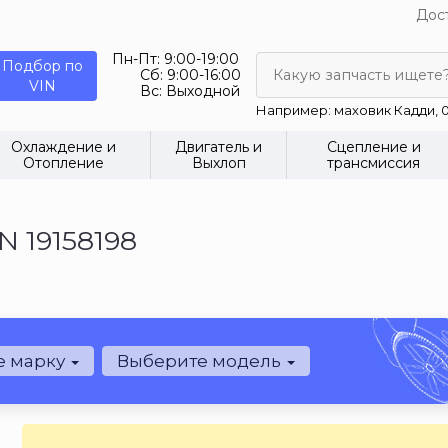
Дост
Пн-Пт:
9:00-19:00
Подбор по
Сб:
9:00-16:00
Какую запчасть ищете
VIN
Вс:
Выходной
Например: маховик Кадди, 0
Охлаждение и
Двигатель и
Сцепление и
Отопление
Выхлоп
трансмиссия
 19158198
е марку
Выберите модель