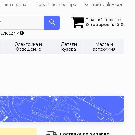
авка и оплата
Гарантия и возврат
Контакты
Вход
В вашей корзине
?
0 товаров
на
0 ₴
27105271P
Электрика и
Детали
Масла и
Освещение
кузова
автохимия
Доставка по Украине