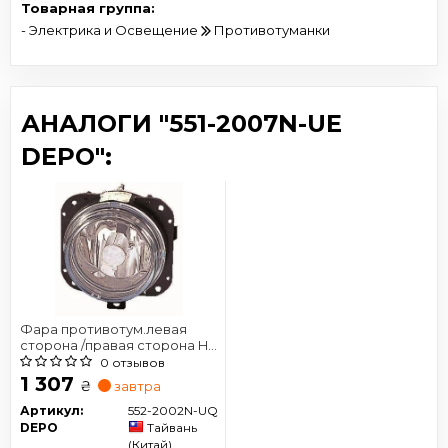
Товарная группа:
- Электрика и Освещение
Противотуманки
АНАЛОГИ "551-2007N-UE
DEPO":
Фара противотум.левая
сторона /правая сторона H1
[DEPO]
0 отзывов
1 307
₴
завтра
Артикул:
552-2002N-UQ
DEPO
Тайвань
(Китай)