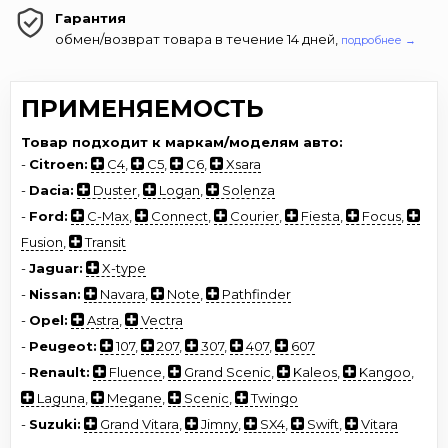
Гарантия
обмен/возврат товара в течение 14 дней,
подробнее →
ПРИМЕНЯЕМОСТЬ
Товар подходит к маркам/моделям авто:
-
Citroen:
C4
,
C5
,
C6
,
Xsara
-
Dacia:
Duster
,
Logan
,
Solenza
-
Ford:
C-Max
,
Connect
,
Courier
,
Fiesta
,
Focus
,
Fusion
,
Transit
-
Jaguar:
X-type
-
Nissan:
Navara
,
Note
,
Pathfinder
-
Opel:
Astra
,
Vectra
-
Peugeot:
107
,
207
,
307
,
407
,
607
-
Renault:
Fluence
,
Grand Scenic
,
Kaleos
,
Kangoo
,
Laguna
,
Megane
,
Scenic
,
Twingo
-
Suzuki:
Grand Vitara
,
Jimny
,
SX4
,
Swift
,
Vitara