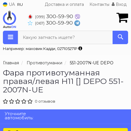
UA
Доставка и оплата
Контакты
Вход
RU
300-59-90
(099)
300-59-90
(067)
Какую запчасть ищете?
Например: маховик Кадди, 027105271P
Главная
Противотуманки
551-2007N-UE DEPO
Фара противотуманная
правая/левая H11 [] DEPO 551-
2007N-UE
0 отзывов
Уточните
автомобиль: