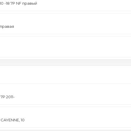
 -18 7P NF правый
 правая
P 2011-
CAYENNE, 10