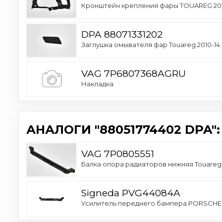
Кронштейн крепления фары TOUAREG 2010
DPA 88071331202
Заглушка омывателя фар Touareg 2010-14
VAG 7P6807368AGRU
Накладка
АНАЛОГИ "88051774402 DPA":
VAG 7P0805551
Балка опора радиаторов нижняя Touareg 7
Signeda PVG44084A
Усилитель переднего бампера PORSCHE 