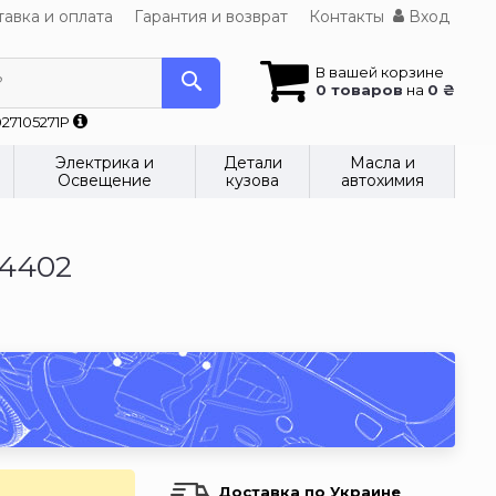
авка и оплата
Гарантия и возврат
Контакты
Вход
В вашей корзине
?
0 товаров
на
0 ₴
27105271P
Электрика и
Детали
Масла и
Освещение
кузова
автохимия
74402
Доставка по Украине