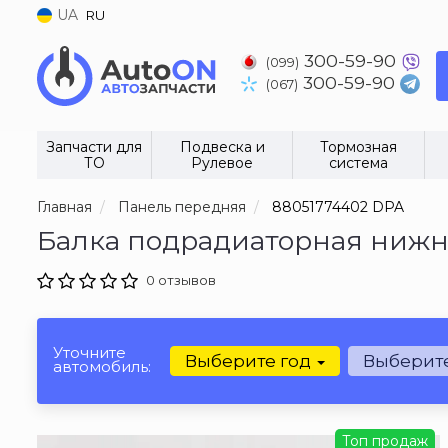
UA
RU
300-59-90
(099)
300-59-90
(067)
Запчасти для
Подвеска и
Тормозная
ТО
Рулевое
система
Главная
Панель передняя
88051774402 DPA
Балка подрадиаторная нижня
0 отзывов
Уточните
Выберите год
Выберит
автомобиль:
Топ продаж