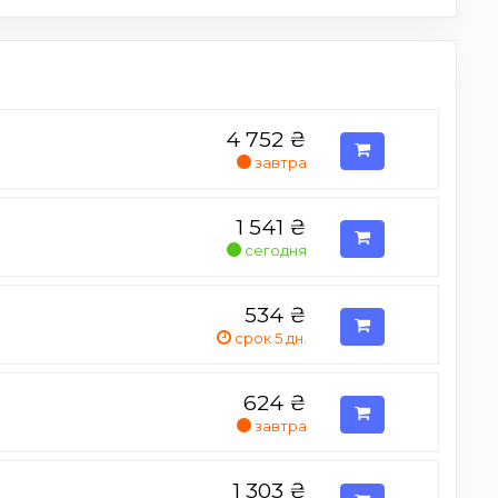
4 752
₴
завтра
1 541
₴
сегодня
534
₴
срок 5 дн.
624
₴
завтра
1 303
₴