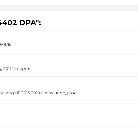
402 DPA":
анель
 2011-14 перед
uareg NF 2015-2018 левая передняя