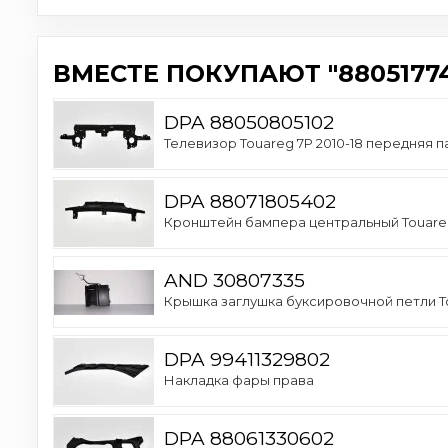
ВМЕСТЕ ПОКУПАЮТ "88051774
DPA 88050805102
Телевизор Touareg 7P 2010-18 передняя п
DPA 88071805402
Кронштейн бампера центральный Touareg
AND 30807335
Крышка заглушка буксировочной петли To
DPA 99411329802
Накладка фары права
DPA 88061330602