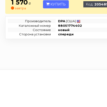
1 570
₴
КУПИТЬ
Код:
20548
завтра
Производитель
DPA
(США)
Каталожный номер
88051774402
Состояние
новый
Сторона установки
спереди