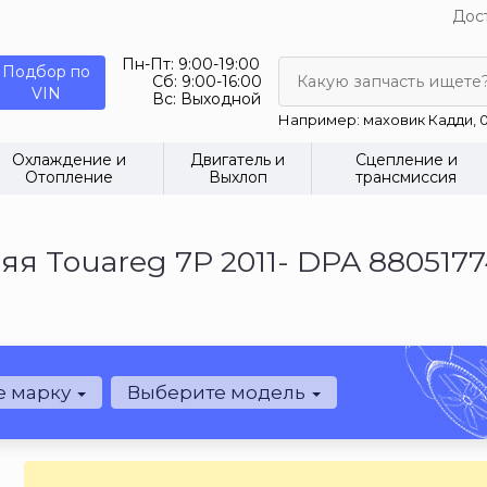
Дост
Пн-Пт:
9:00-19:00
Подбор по
Сб:
9:00-16:00
Какую запчасть ищете
VIN
Вс:
Выходной
Например: маховик Кадди, 0
Охлаждение и
Двигатель и
Сцепление и
Отопление
Выхлоп
трансмиссия
я Touareg 7P 2011- DPA 880517
е марку
Выберите модель