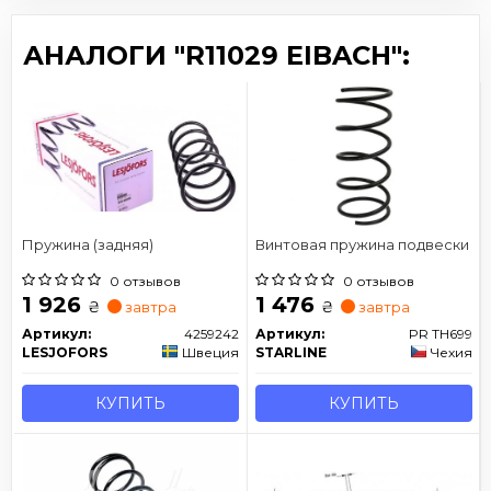
АНАЛОГИ "R11029 EIBACH":
Пружина (задняя)
Винтовая пружина подвески
0 отзывов
0 отзывов
1 926
1 476
₴
₴
завтра
завтра
Артикул:
4259242
Артикул:
PR TH699
LESJOFORS
Швеция
STARLINE
Чехия
КУПИТЬ
КУПИТЬ