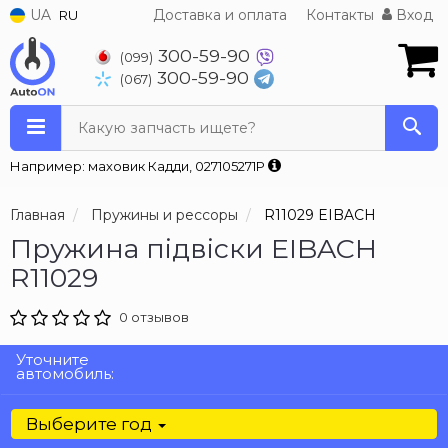
UA
Доставка и оплата
Контакты
Вход
RU
300-59-90
(099)
300-59-90
(067)
Какую запчасть ищете?
Например: маховик Кадди, 027105271P
Главная
Пружины и рессоры
R11029 EIBACH
Пружина підвіски EIBACH
R11029
0 отзывов
Уточните
автомобиль:
Выберите год