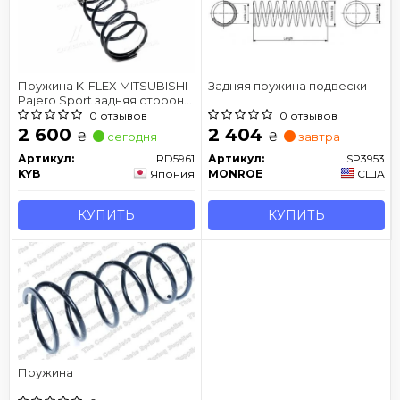
Пружина K-FLEX MITSUBISHI
Задняя пружина подвески
Pajero Sport задняя сторона
98 -
0 отзывов
0 отзывов
2 600
2 404
₴
₴
сегодня
завтра
Артикул:
RD5961
Артикул:
SP3953
KYB
Япония
MONROE
США
КУПИТЬ
КУПИТЬ
Пружина