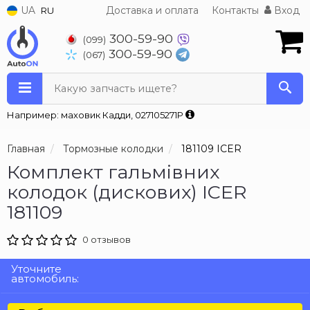
UA
Доставка и оплата
Контакты
Вход
RU
300-59-90
(099)
300-59-90
(067)
Какую запчасть ищете?
Например: маховик Кадди, 027105271P
Главная
Тормозные колодки
181109 ICER
Комплект гальмівних
колодок (дискових) ICER
181109
0 отзывов
Уточните
автомобиль: