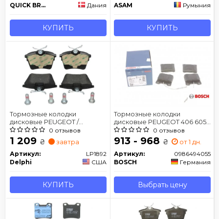
QUICK BRAKE
Дания
ASAM
Румыния
КУПИТЬ
КУПИТЬ
Тормозные колодки
Тормозные колодки
дисковые PEUGEOT /
дисковые PEUGEOT 406 605
CITROEN 407/607 / C5 задняя
607 -05
0 отзывов
0 отзывов
сторона 04 -
1 209
913 - 968
₴
₴
завтра
от 1 дн.
Артикул:
LP1892
Артикул:
0986494055
Delphi
США
BOSCH
Германия
КУПИТЬ
Выбрать цену