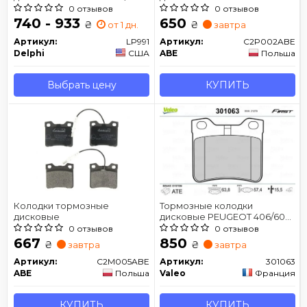
задняя сторона 96-05
0 отзывов
0 отзывов
740 - 933
650
₴
₴
от 1 дн.
завтра
Артикул:
LP991
Артикул:
C2P002ABE
Delphi
США
ABE
Польша
Выбрать цену
КУПИТЬ
Колодки тормозные
Тормозные колодки
дисковые
дисковые PEUGEOT 406/607
"1,8-3,0 "R "97-05
0 отзывов
0 отзывов
667
850
₴
₴
завтра
завтра
Артикул:
C2M005ABE
Артикул:
301063
ABE
Польша
Valeo
Франция
КУПИТЬ
КУПИТЬ