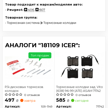
Товар подходит к маркам/моделям авто:
-
Peugeot:
406
,
607
Товарная группа:
- Тормозная система
Тормозные колодки
АНАЛОГИ "181109 ICER":
Топ продаж
Р/к дисковых тормозов.
Тормозные колодки зад. Vito
колодок
(638) 96-99 (ATE) ASAM 71742
0 отзывов
0 отзывов
497
585
₴
₴
завтра
сегодня
Артикул:
109-1149
Артикул:
71742