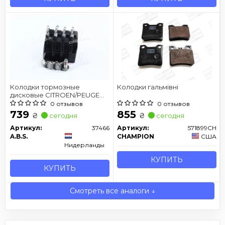
Колодки тормозные
Колодки гальмівні
дисковые CITROEN/PEUGEOT
C5/407 задн.
0 отзывов
0 отзывов
739
855
₴
₴
сегодня
сегодня
Артикул:
37466
Артикул:
571899CH
A.B.S.
CHAMPION
США
Нидерланды
КУПИТЬ
КУПИТЬ
Смотреть все аналоги ↓