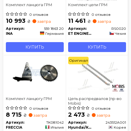
Комплект ланцюга ГРМ
Комплект цепи ГРМ
0 отзывов
0 отзывов
10 993
11 461
₴
₴
завтра
завтра
Артикул:
559 1863 20
Артикул:
RS0020
INA
Германия
ET ENGINETEAM
Чехия
КУПИТЬ
КУПИТЬ
Оригинал
Комплект ланцюгу ГРМ
Цепь распредвалов (пр-во
Mobis)
0 отзывов
0 отзывов
8 715
2 473
₴
₴
завтра
завтра
Артикул:
TK081042
Артикул:
243512A001
FRECCIA
Италия
Hyundai/Kia/Mobis
Корея