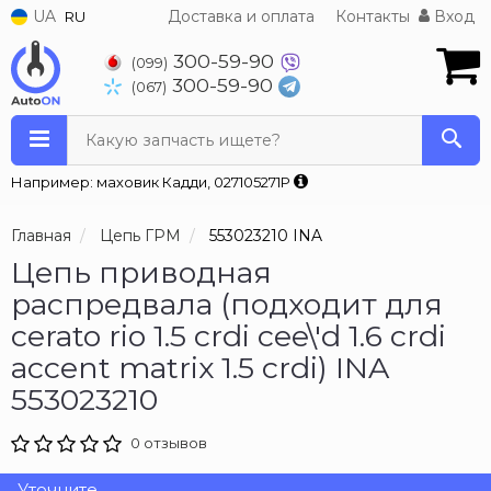
UA
Доставка и оплата
Контакты
Вход
RU
300-59-90
(099)
300-59-90
(067)
Какую запчасть ищете?
Например: маховик Кадди, 027105271P
Главная
Цепь ГРМ
553023210 INA
Цепь приводная
распредвала (подходит для
cerato rio 1.5 crdi cee\'d 1.6 crdi
accent matrix 1.5 crdi) INA
553023210
0 отзывов
Уточните