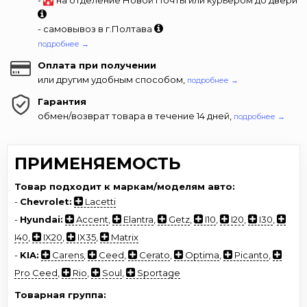
- самовывоз в г.Полтава
подробнее →
Оплата при получении
или другим удобным способом,
подробнее →
Гарантия
обмен/возврат товара в течение 14 дней,
подробнее →
ПРИМЕНЯЕМОСТЬ
Товар подходит к маркам/моделям авто:
-
Chevrolet:
Lacetti
-
Hyundai:
Accent
,
Elantra
,
Getz
,
I10
,
I20
,
I30
,
I40
,
IX20
,
IX35
,
Matrix
-
KIA:
Carens
,
Ceed
,
Cerato
,
Optima
,
Picanto
,
Pro Ceed
,
Rio
,
Soul
,
Sportage
Товарная группа: