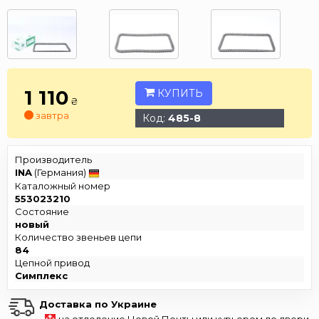
1 110
КУПИТЬ
₴
завтра
Код:
485-8
Производитель
INA
(Германия)
Каталожный номер
553023210
Состояние
новый
Количество звеньев цепи
84
Цепной привод
Симплекс
Доставка по Украине
-
на отделение Новой Почты или курьером до двери