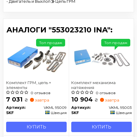
- Двигатель и Выхлоп
Цепь ГРМ
АНАЛОГИ "553023210 INA":
Топ продаж
Топ продаж
Комплект ГРМ, цепь +
Комплект механизма
элементы
натяжения
0 отзывов
0 отзывов
7 031
10 904
₴
₴
завтра
завтра
Артикул:
VKML 95009
Артикул:
VKML 95003
SKF
Швеция
SKF
Швеция
КУПИТЬ
КУПИТЬ