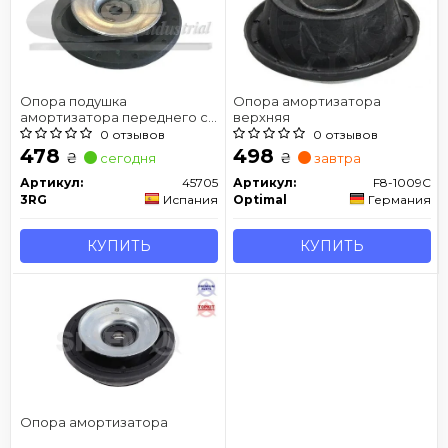
Опора подушка
Опора амортизатора
амортизатора переднего с
верхняя
подшипником Seat Cordoba
0 отзывов
0 отзывов
93-99, Ibiza II, Toledo I / VW
478
498
₴
₴
сегодня
завтра
Golf II, III, Jetta II
Артикул:
45705
Артикул:
F8-1009C
3RG
Испания
Optimal
Германия
КУПИТЬ
КУПИТЬ
Опора амортизатора