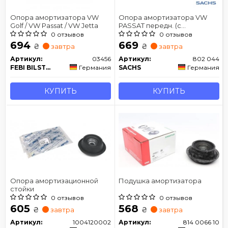
Опора амортизатора VW
Опора амортизатора VW
Golf / VW Passat / VW Jetta
PASSAT передн. (с
подшипником)
0 отзывов
0 отзывов
694
669
₴
₴
завтра
завтра
Артикул:
03456
Артикул:
802 044
FEBI BILSTEIN
Германия
SACHS
Германия
КУПИТЬ
КУПИТЬ
Опора амортизационной
Подушка амортизатора
стойки
0 отзывов
0 отзывов
605
568
₴
₴
завтра
завтра
Артикул:
1004120002
Артикул:
814 0066 10