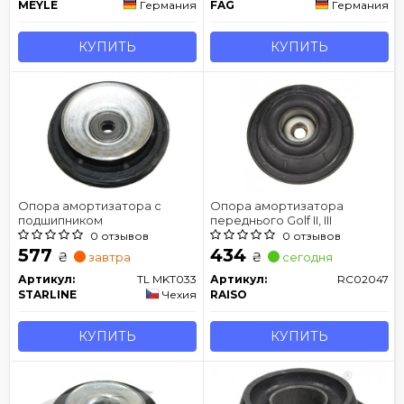
MEYLE
Германия
FAG
Германия
КУПИТЬ
КУПИТЬ
Опора амортизатора с
Опора амортизатора
подшипником
переднього Golf II, III
0 отзывов
0 отзывов
577
434
₴
₴
завтра
сегодня
Артикул:
TL MKT033
Артикул:
RC02047
STARLINE
Чехия
RAISO
КУПИТЬ
КУПИТЬ