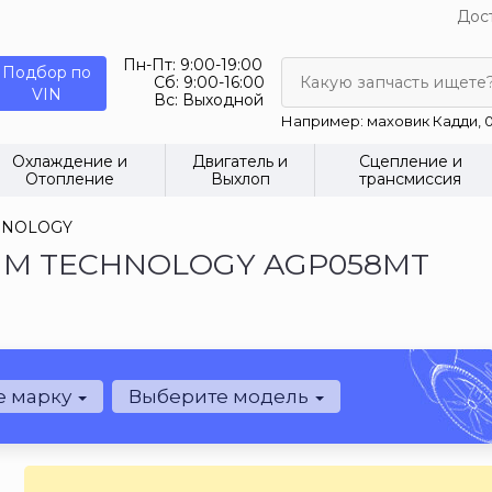
Дост
Пн-Пт:
9:00-19:00
Подбор по
Сб:
9:00-16:00
Какую запчасть ищете
VIN
Вс:
Выходной
Например: маховик Кадди, 0
Охлаждение и
Двигатель и
Сцепление и
Отопление
Выхлоп
трансмиссия
HNOLOGY
UM TECHNOLOGY AGP058MT
е марку
Выберите модель