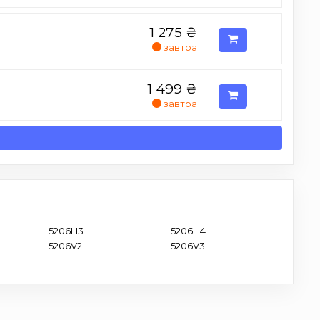
1 275
₴
завтра
1 499
₴
завтра
5206H3
5206H4
5206V2
5206V3