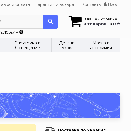
авка и оплата
Гарантия и возврат
Контакты
Вход
В вашей корзине
?
0 товаров
на
0 ₴
27105271P
Электрика и
Детали
Масла и
Освещение
кузова
автохимия
Доставка по Украине