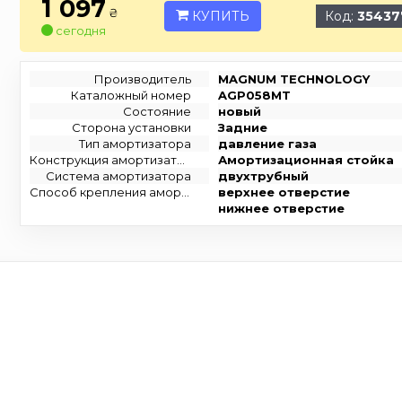
1 097
₴
КУПИТЬ
Код:
35437
сегодня
Производитель
MAGNUM TECHNOLOGY
Каталожный номер
AGP058MT
Состояние
новый
Сторона установки
Задние
Тип амортизатора
давление газа
Конструкция амортизатора
Амортизационная стойка
Система амортизатора
двухтрубный
Способ крепления амортизатора
верхнее отверстие
нижнее отверстие