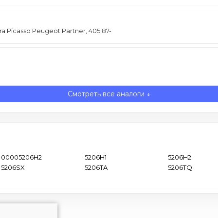
a Picasso Peugeot Partner, 405 87-
Смотреть все аналоги ↓
00005206H2
5206H1
5206H2
5206SX
5206TA
5206TQ