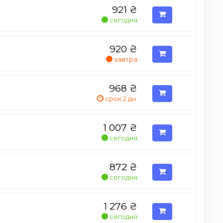
921
₴
сегодня
920
₴
завтра
968
₴
срок 2 дн.
1 007
₴
сегодня
872
₴
сегодня
1 276
₴
сегодня