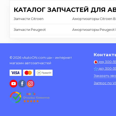
КАТАЛОГ ЗАПЧАСТЕЙ ДЛЯ А
Запчасти Citroen
Амортизаторы Citroen B
Запчасти Peugeot
Амортизаторы Peugeot 
Контакт
© 2026 «AutoON.com.ua» - интернет
300-5
(099)
магазин автозапчастей
300-5
(067)
Заказать зв
Запрос по V