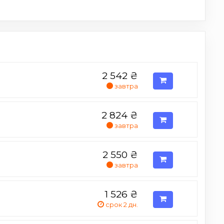
2 542
₴
завтра
2 824
₴
завтра
2 550
₴
завтра
1 526
₴
срок 2 дн.