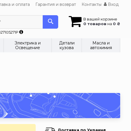
авка и оплата
Гарантия и возврат
Контакты
Вход
В вашей корзине
?
0 товаров
на
0 ₴
27105271P
Электрика и
Детали
Масла и
Освещение
кузова
автохимия
Доставка по Украине