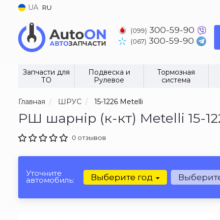
UA
RU
300-59-90
(099)
300-59-90
(067)
Запчасти для
Подвеска и
Тормозная
ТО
Рулевое
система
Главная
ШРУС
15-1226 Metelli
РШ шарнір (к-кт) Metelli 15-12
0 отзывов
Уточните
Выберите год
Выберит
автомобиль: