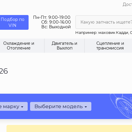
Дост
Пн-Пт:
9:00-19:00
Подбор по
Сб:
9:00-16:00
Какую запчасть ищете
VIN
Вс:
Выходной
Например: маховик Кадди, 0
Охлаждение и
Двигатель и
Сцепление и
Отопление
Выхлоп
трансмиссия
26
е марку
Выберите модель