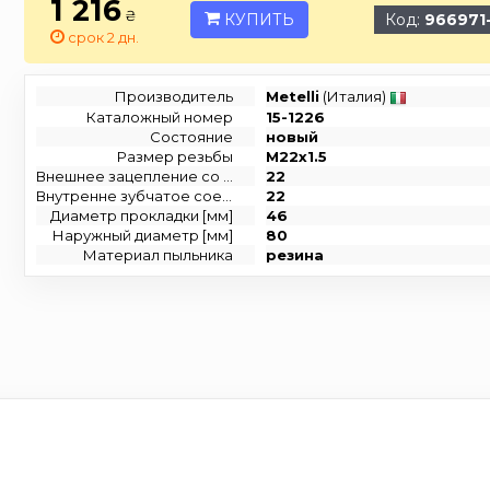
1 216
₴
КУПИТЬ
Код:
966971
срок 2 дн.
Производитель
Metelli
(Италия)
Каталожный номер
15-1226
Состояние
новый
Размер резьбы
M22x1.5
Внешнее зацепление со стороны колеса
22
Внутренне зубчатое соединение со стороны колеса
22
Диаметр прокладки [мм]
46
Наружный диаметр [мм]
80
Материал пыльника
резина