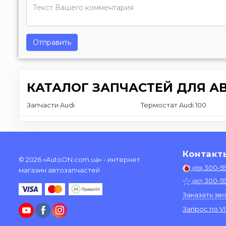
Отправить
КАТАЛОГ ЗАПЧАСТЕЙ ДЛЯ А
Запчасти Audi
Термостат Audi 100
Контакт
© 2026 «AutoON.com.ua» - интернет
300-5
(099)
магазин автозапчастей
300-5
(067)
Заказать зв
Запрос по V