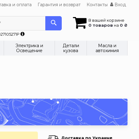
авка и оплата
Гарантия и возврат
Контакты
Вход
В вашей корзине
?
0 товаров
на
0 ₴
27105271P
Электрика и
Детали
Масла и
Освещение
кузова
автохимия
Доставка по Украине