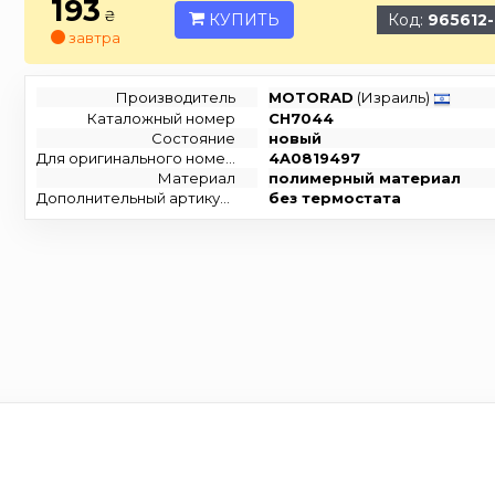
193
₴
КУПИТЬ
Код:
965612
завтра
Производитель
MOTORAD
(Израиль)
Каталожный номер
CH7044
Состояние
новый
Для оригинального номера
4A0819497
Материал
полимерный материал
Дополнительный артикул / дополнительная информация 2
без термостата