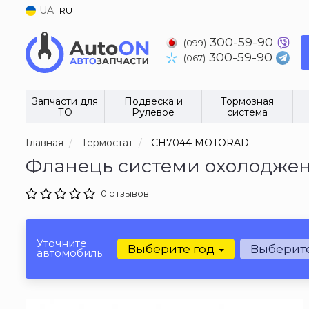
UA
RU
300-59-90
(099)
300-59-90
(067)
Запчасти для
Подвеска и
Тормозная
ТО
Рулевое
система
Главная
Термостат
CH7044 MOTORAD
Фланець системи охолодж
0 отзывов
Уточните
Выберите год
Выберит
автомобиль: