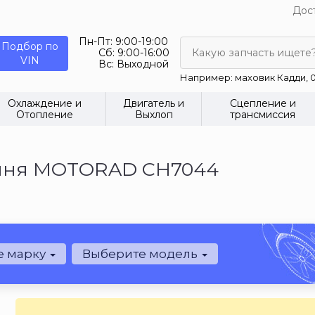
Дост
Пн-Пт:
9:00-19:00
Подбор по
Сб:
9:00-16:00
Какую запчасть ищете
VIN
Вс:
Выходной
Например: маховик Кадди, 0
Охлаждение и
Двигатель и
Сцепление и
Отопление
Выхлоп
трансмиссия
ення MOTORAD CH7044
е марку
Выберите модель