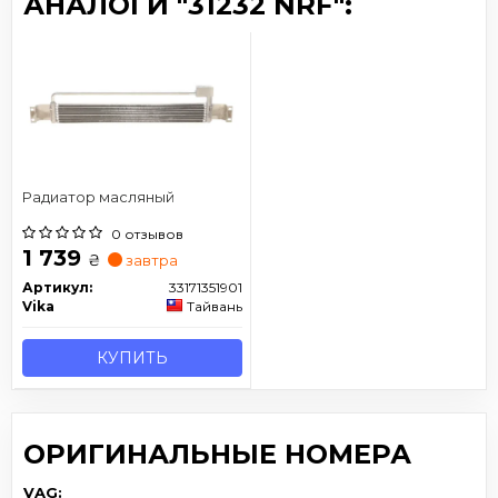
АНАЛОГИ "31232 NRF":
Радиатор масляный
0 отзывов
1 739
₴
завтра
Артикул:
33171351901
Vika
Тайвань
КУПИТЬ
ОРИГИНАЛЬНЫЕ НОМЕРА
VAG: