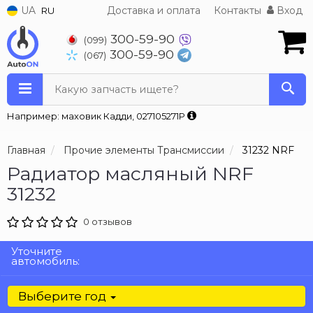
UA
Доставка и оплата
Контакты
Вход
RU
300-59-90
(099)
300-59-90
(067)
Какую запчасть ищете?
Например: маховик Кадди, 027105271P
Главная
Прочие элементы Трансмиссии
31232 NRF
Радиатор масляный NRF
31232
0 отзывов
Уточните
автомобиль:
Выберите год