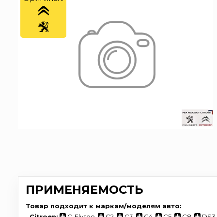
ПРИМЕНЯЕМОСТЬ
Товар подходит к маркам/моделям авто:
-
Citroen:
C-Elysee
,
C2
,
C3
,
C4
,
C5
,
C8
,
DS3