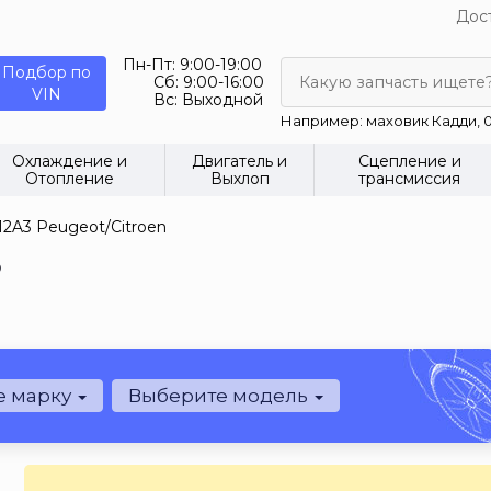
Дост
Пн-Пт:
9:00-19:00
Подбор по
Сб:
9:00-16:00
Какую запчасть ищете
VIN
Вс:
Выходной
Например: маховик Кадди, 0
Охлаждение и
Двигатель и
Сцепление и
Отопление
Выхлоп
трансмиссия
12A3 Peugeot/Citroen
3
е марку
Выберите модель