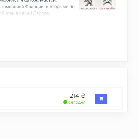
вторыми по
 компанией Франции, и
билей во всей Европе.
214
₴
сегодня