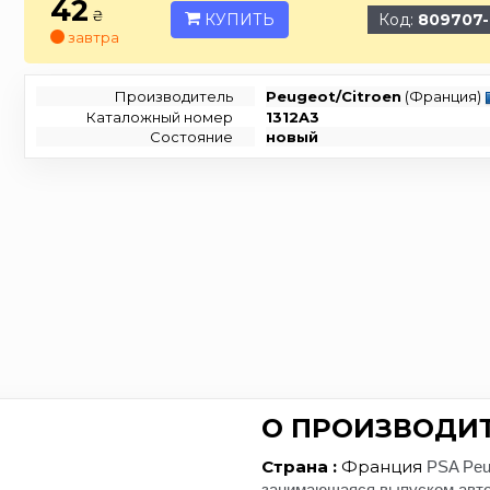
42
₴
КУПИТЬ
Код:
809707-
завтра
Производитель
Peugeot/Citroen
(Франция)
Каталожный номер
1312A3
Состояние
новый
О ПРОИЗВОДИТ
Страна :
Франция
PSA Peu
занимающаяся выпуском авто