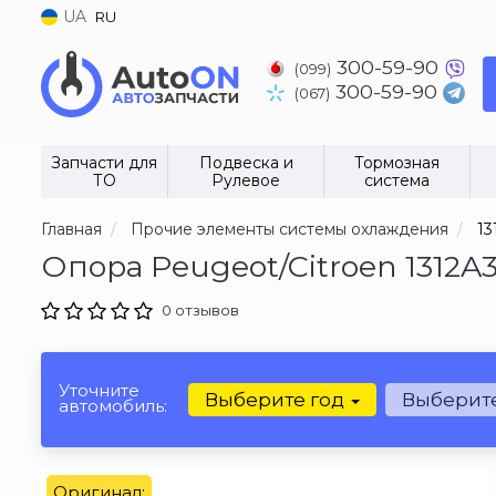
UA
RU
300-59-90
(099)
300-59-90
(067)
Запчасти для
Подвеска и
Тормозная
ТО
Рулевое
система
Главная
Прочие элементы системы охлаждения
13
Опора Peugeot/Citroen 1312A
0 отзывов
Уточните
Выберите год
Выберит
автомобиль:
Оригинал: