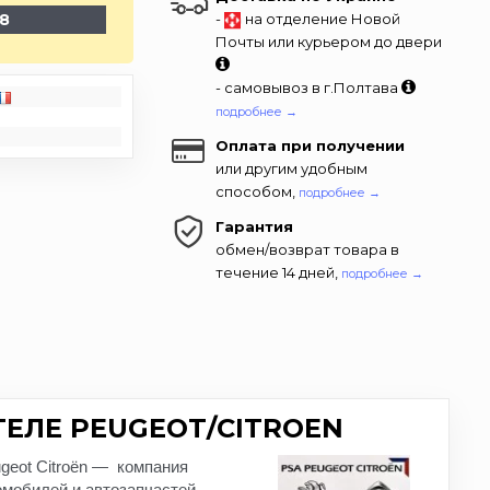
8
-
на отделение Новой
Почты или курьером до двери
- самовывоз в г.Полтава
подробнее →
Оплата при получении
или другим удобным
способом,
подробнее →
Гарантия
обмен/возврат товара в
течение 14 дней,
подробнее →
ЕЛЕ PEUGEOT/CITROEN
geot Citroën — компания
мобилей и автозапчастей.