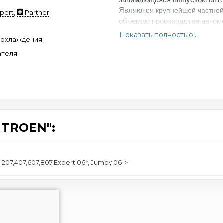
Являются
крупнейшей частной
pert
,
Partner
объемам производства автомо
Показать полностью...
 охлаждения
ателя
ITROEN":
207,407,607,807,Expert 06r, Jumpy 06->