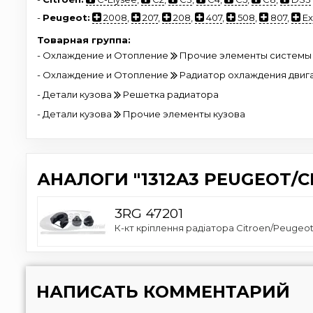
-
Peugeot:
2008
,
207
,
208
,
407
,
508
,
807
,
Ex
Товарная группа:
- Охлаждение и Отопление
Прочие элементы системы
- Охлаждение и Отопление
Радиатор охлаждения двиг
- Детали кузова
Решетка радиатора
- Детали кузова
Прочие элементы кузова
АНАЛОГИ "1312A3 PEUGEOT/C
3RG 47201
К-кт кріплення радіатора Citroen/Peugeot 
НАПИСАТЬ КОММЕНТАРИЙ