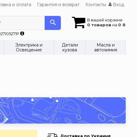
авка и оплата
Гарантия и возврат
Контакты
Вход
В вашей корзине
?
0 товаров
на
0 ₴
27105271P
Электрика и
Детали
Масла и
Освещение
кузова
автохимия
Доставка по Украине