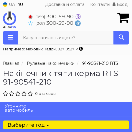
UA
Доставка и оплата
Контакты
Вход
RU
300-59-90
(099)
300-59-90
(067)
Какую запчасть ищете?
Например: маховик Кадди, 027105271P
Главная
Рулевые наконечники
91-90541-210 RTS
Накінечник тяги керма RTS
91-90541-210
0 отзывов
Уточните
автомобиль:
Выберите год