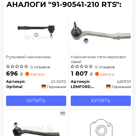
АНАЛОГИ "91-90541-210 RTS":
Рульовий наконечник
Наконечник тяги кермової
лівий
0 отзывов
0 отзывов
696
1 807
₴
₴
завтра
завтра
Артикул:
G1-2070
Артикул:
4291701
Optimal
Германия
LEMFORDER
Германия
КУПИТЬ
КУПИТЬ