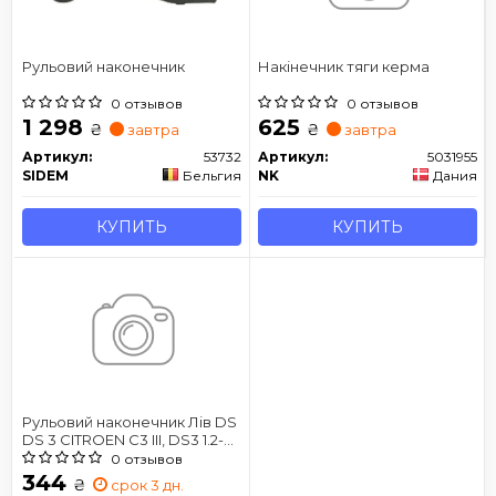
Рульовий наконечник
Накінечник тяги керма
0 отзывов
0 отзывов
1 298
625
₴
₴
завтра
завтра
Артикул:
53732
Артикул:
5031955
SIDEM
Бельгия
NK
Дания
КУПИТЬ
КУПИТЬ
Рульовий наконечник Лів DS
DS 3 CITROEN C3 III, DS3 1.2-
1.6D 01.12-
0 отзывов
344
₴
срок 3 дн.