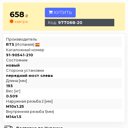
658
КУПИТЬ
₴
завтра
Код:
977068-20
Производитель
RTS
(Испания)
Каталожный номер
91-90541-210
Состояние
новый
Сторона установки
передний мост слева
Длина [мм]
193
Вес [кг]
0.509
Наружная резьба 2 [мм]
M10x1.25
Внутренняя резьба 1(мм)
M14x1.5
Доставка по Украине