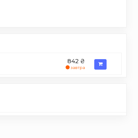
842
₴
завтра