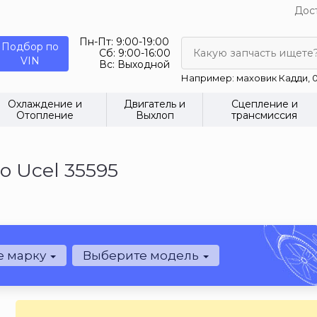
Дост
Пн-Пт:
9:00-19:00
Подбор по
Сб:
9:00-16:00
Какую запчасть ищете
VIN
Вс:
Выходной
Например: маховик Кадди, 0
Охлаждение и
Двигатель и
Сцепление и
Отопление
Выхлоп
трансмиссия
о Ucel 35595
е марку
Выберите модель