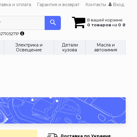
авка и оплата
Гарантия и возврат
Контакты
Вход
В вашей корзине
?
0 товаров
на
0 ₴
27105271P
Электрика и
Детали
Масла и
Освещение
кузова
автохимия
Доставка по Украине