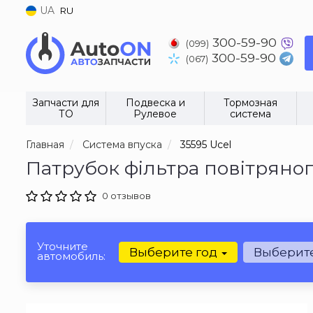
UA
RU
300-59-90
(099)
300-59-90
(067)
Запчасти для
Подвеска и
Тормозная
ТО
Рулевое
система
Главная
Система впуска
35595 Ucel
Патрубок фільтра повітряног
0 отзывов
Уточните
Выберите год
Выберит
автомобиль: