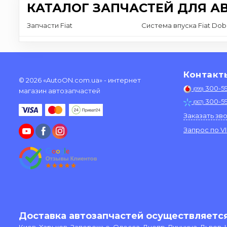
КАТАЛОГ ЗАПЧАСТЕЙ ДЛЯ А
Запчасти Fiat
Система впуска Fiat Dob
Контакт
© 2026 «AutoON.com.ua» - интернет
300-5
(099)
магазин автозапчастей
300-5
(067)
Заказать зв
Запрос по V
Доставка автозапчастей осуществляется