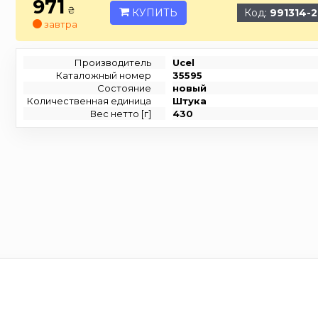
971
₴
КУПИТЬ
Код:
991314-
завтра
Производитель
Ucel
Каталожный номер
35595
Состояние
новый
Количественная единица
Штука
Вес нетто [г]
430