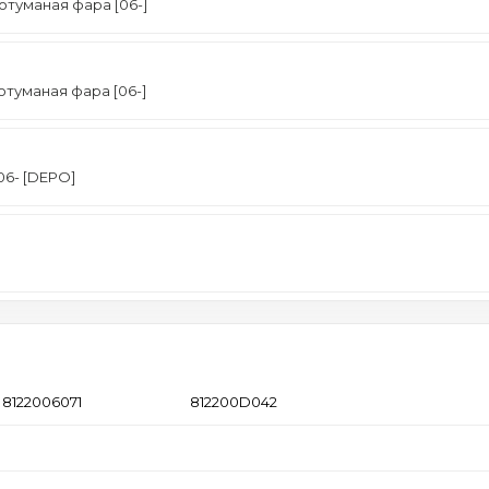
отуманая фара [06-]
туманая фара [06-]
06- [DEPO]
8122006071
812200D042