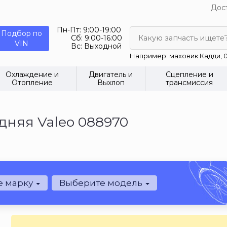
Дост
Пн-Пт:
9:00-19:00
Подбор по
Сб:
9:00-16:00
Какую запчасть ищете
VIN
Вс:
Выходной
Например: маховик Кадди, 0
Охлаждение и
Двигатель и
Сцепление и
Отопление
Выхлоп
трансмиссия
дняя Valeo 088970
е марку
Выберите модель