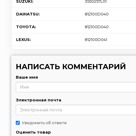
SUZUKI:
3550257L01
DAIHATSU:
812100D040
TOYOTA:
812100D040
LEXUS:
812100D041
НАПИСАТЬ КОММЕНТАРИЙ
Ваше имя
Электронная почта
Уведомить об ответе
Оценить товар