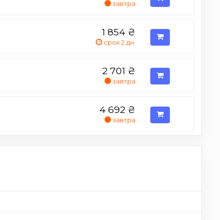
завтра
1 854
₴
срок 2 дн.
2 701
₴
завтра
4 692
₴
завтра