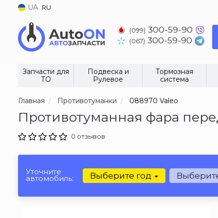
UA
RU
300-59-90
(099)
300-59-90
(067)
Запчасти для
Подвеска и
Тормозная
ТО
Рулевое
система
Главная
Противотуманки
088970 Valeo
Противотуманная фара пере
0 отзывов
Уточните
Выберите год
Выберит
автомобиль: