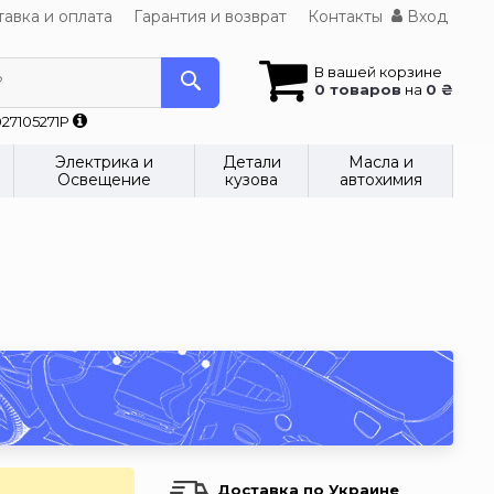
авка и оплата
Гарантия и возврат
Контакты
Вход
В вашей корзине
?
0 товаров
на
0 ₴
27105271P
Электрика и
Детали
Масла и
Освещение
кузова
автохимия
Доставка по Украине