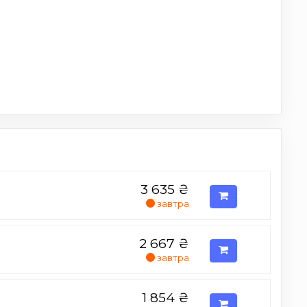
3 635
₴
завтра
2 667
₴
завтра
1 854
₴