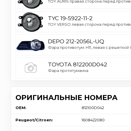
TOY AURIS правая сторона перед против
TYC 19-5922-11-2
TOY VERSO левая сторона перед противо
DEPO 212-2056L-UQ
Фара противотум. H11, левая с решеткой 
TOYOTA 812200D042
Фара протитуманна
ОРИГИНАЛЬНЫЕ НОМЕРА
OEM:
812100D042
Peugeot/Citroen:
1608422080