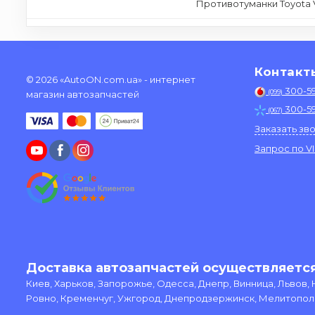
Противотуманки Toyota 
Контакт
© 2026 «AutoON.com.ua» - интернет
300-5
(099)
магазин автозапчастей
300-5
(067)
Заказать зв
Запрос по V
Доставка автозапчастей осуществляется
Киев, Харьков, Запорожье, Одесса, Днепр, Винница, Львов,
Ровно, Кременчуг, Ужгород, Днепродзержинск, Мелитополь,