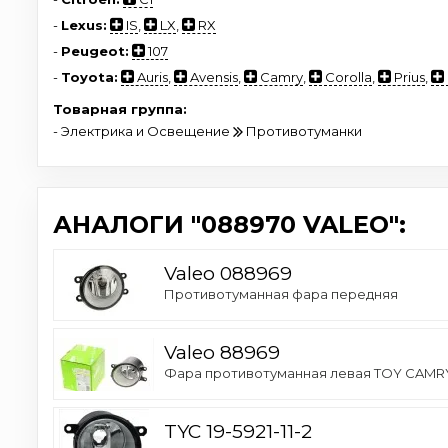
-
Lexus:
IS
,
LX
,
RX
-
Peugeot:
107
-
Toyota:
Auris
,
Avensis
,
Camry
,
Corolla
,
Prius
,
Товарная группа:
- Электрика и Освещение
Противотуманки
АНАЛОГИ "088970 VALEO":
Valeo 088969
Противотуманная фара передняя
Valeo 88969
Фара противотуманная левая TOY CAMRY
TYC 19-5921-11-2