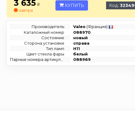
3 635
₴
КУПИТЬ
Код:
32349
завтра
Производитель
Valeo
(Франция)
Каталожный номер
088970
Состояние
новый
Сторона установки
справа
Тип ламп
H11
Цвет стекла фары
белый
Парные номера артикулов
088969