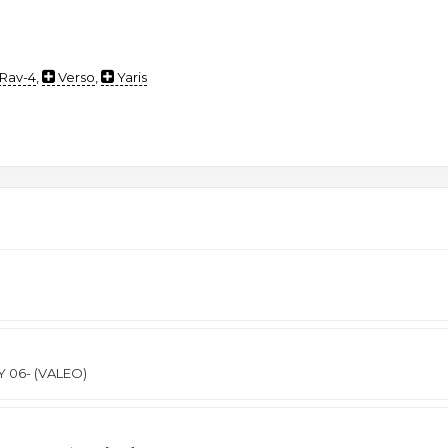
Rav-4
,
Verso
,
Yaris
 06- (VALEO)