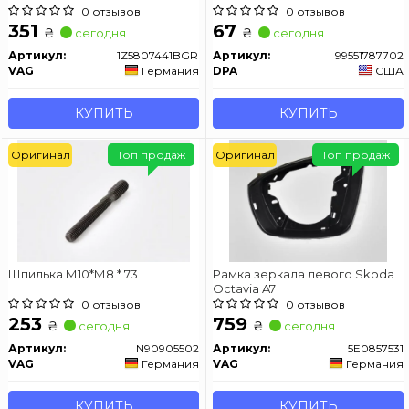
заднего
Хэтчбек 1999-2007
0 отзывов
0 отзывов
351
67
₴
₴
сегодня
сегодня
Артикул:
1Z5807441BGRU
Артикул:
99551787702
VAG
Германия
DPA
США
КУПИТЬ
КУПИТЬ
Оригинал
Топ продаж
Оригинал
Топ продаж
Шпилька М10*М8 * 73
Рамка зеркала левого Skoda
Octavia A7
0 отзывов
0 отзывов
253
759
₴
₴
сегодня
сегодня
Артикул:
N90905502
Артикул:
5E0857531
VAG
Германия
VAG
Германия
КУПИТЬ
КУПИТЬ