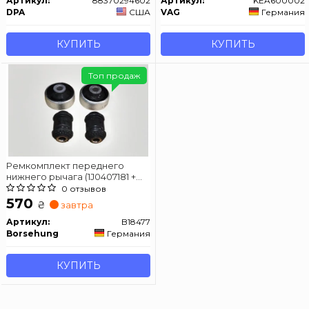
Артикул:
88370294602
Артикул:
KEA600002
DPA
США
VAG
Германия
КУПИТЬ
КУПИТЬ
Топ продаж
Ремкомплект переднего
нижнего рычага (1J0407181 +
357407182) 2 + 2 (OE)
0 отзывов
570
₴
завтра
Артикул:
B18477
Borsehung
Германия
КУПИТЬ