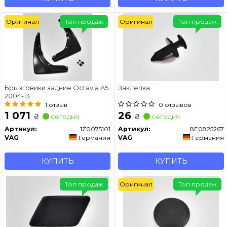
Оригинал
Топ продаж
Оригинал
Топ продаж
Брызговики задние Octavia A5
Заклепка
2004-13
1 отзыв
0 отзывов
1 071
26
₴
₴
сегодня
сегодня
Артикул:
1Z0075101
Артикул:
8E0825267
VAG
Германия
VAG
Германия
КУПИТЬ
КУПИТЬ
Топ продаж
Оригинал
Топ продаж