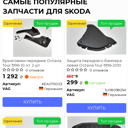
САМЫЕ ПОПУЛЯРНЫЕ
ЗАПЧАСТИ ДЛЯ SKODA
Оригинал
Топ продаж
Оригинал
Топ продаж
Брызговики передние Octavia
Защита переднего бампера
Tour 1996-10, кт. 2 шт
левая Octavia Tour 1996-2010
0 отзывов
0 отзывов
1 292
351
₴
₴
завтра
299
₴
сегодня
Артикул:
KEA075003
VAG
Германия
Артикул:
1U0805825A
VAG
Германия
КУПИТЬ
КУПИТЬ
Оригинал
Топ продаж
Топ продаж