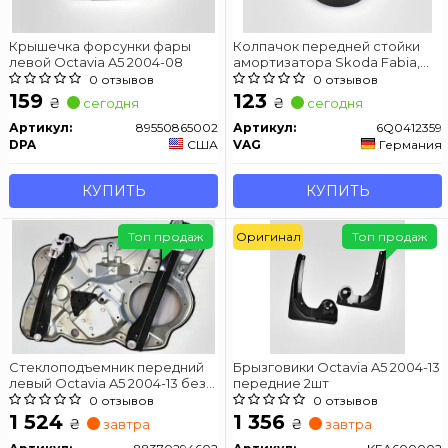
Крышечка форсунки фары
Колпачок передней стойки
левой Octavia A5 2004-08
амортизатора Skoda Fabia,
Octavia, Superb, Karoq, Kodiaq,
0 отзывов
0 отзывов
Roomster
159
123
₴
₴
сегодня
сегодня
Артикул:
89550865002
Артикул:
6Q0412359
DPA
США
VAG
Германия
КУПИТЬ
КУПИТЬ
Топ продаж
Оригинал
Топ продаж
Стеклоподъемник передний
Брызговики Octavia A5 2004-13
левый Octavia A5 2004-13 без
передние 2шт
моторчика
0 отзывов
0 отзывов
1 524
1 356
₴
₴
завтра
завтра