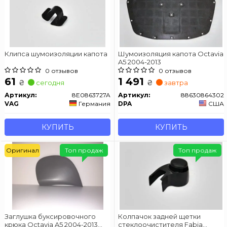
Клипса шумоизоляции капота
Шумоизоляция капота Octavia
A5 2004-2013
0 отзывов
0 отзывов
61
1 491
₴
₴
сегодня
завтра
Артикул:
8E0863727A
Артикул:
88630864302
VAG
Германия
DPA
США
КУПИТЬ
КУПИТЬ
Оригинал
Топ продаж
Топ продаж
Заглушка буксировочного
Колпачок задней щетки
крюка Octavia A5 2004-2013
стеклоочистителя Fabia