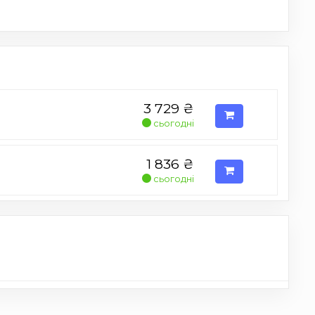
3 729
₴
сьогодні
1 836
₴
сьогодні