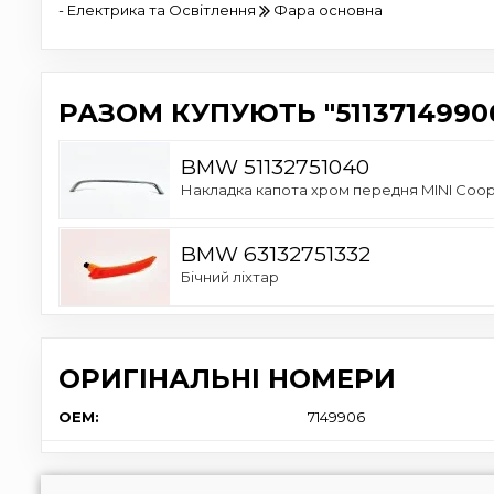
- Електрика та Освітлення
Фара основна
РАЗОМ КУПУЮТЬ "5113714990
BMW 51132751040
Накладка капота хром передня MINI Coop
BMW 63132751332
Бічний ліхтар
ОРИГІНАЛЬНІ НОМЕРИ
OEM:
7149906