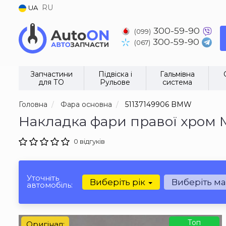
RU
UA
300-59-90
(099)
300-59-90
(067)
Запчастини
Підвіска і
Гальмівна
для ТО
Рульове
система
Головна
Фара основна
51137149906 BMW
Накладка фари правої хром 
0 відгуків
Уточніть
Виберіть рік
Виберіть м
автомобіль:
Топ
Оригінал: