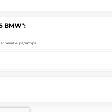
6 BMW":
er решітки радіатора