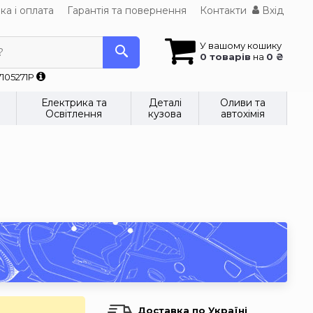
ка і оплата
Гарантія та повернення
Контакти
Вхід
У вашому кошику
?
0 товарів
на
0 ₴
7105271P
Електрика та
Деталі
Оливи та
Освітлення
кузова
автохімія
Доставка по Україні