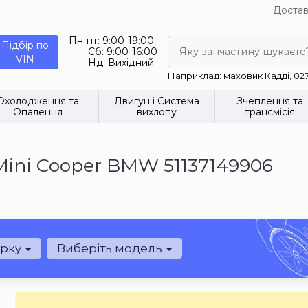
Достав
Пн-пт:
9:00-19:00
Підбір по
Сб:
9:00-16:00
Яку запчастину шукаєте
VIN
Нд:
Вихідний
Наприклад: маховик Кадді, 02
Охолодження та
Двигун і Система
Зчеплення та
Опалення
вихлопу
трансмісія
Mini Cooper BMW 51137149906
арку
Виберіть модель