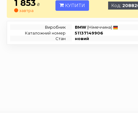
1 853
₴
КУПИТИ
Код:
20882
завтра
Виробник
BMW
(Німеччина)
Каталожний номер
51137149906
Стан
новий