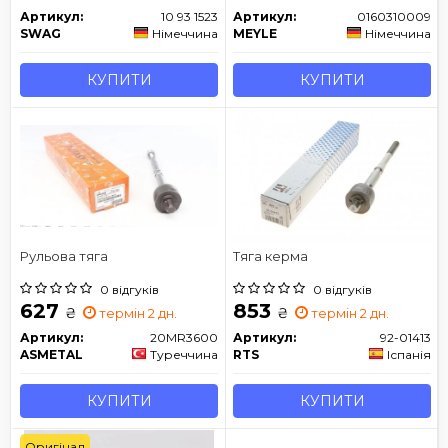
Артикул:
10 93 1523
Артикул:
0160310009
SWAG
Німеччина
MEYLE
Німеччина
КУПИТИ
КУПИТИ
Рульова тяга
Тяга керма
0 відгуків
0 відгуків
627
853
₴
₴
термін 2 дн.
термін 2 дн.
Артикул:
20MR3600
Артикул:
92-01413
ASMETAL
Туреччина
RTS
Іспанія
КУПИТИ
КУПИТИ
Оригінал