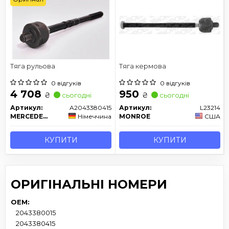
Тяга рульова
Тяга кермова
0 відгуків
0 відгуків
4 708
950
₴
₴
сьогодні
сьогодні
Артикул:
A2043380415
Артикул:
L23214
MERCEDES-BENZ
Німеччина
MONROE
США
КУПИТИ
КУПИТИ
ОРИГІНАЛЬНІ НОМЕРИ
OEM:
2043380015
2043380415