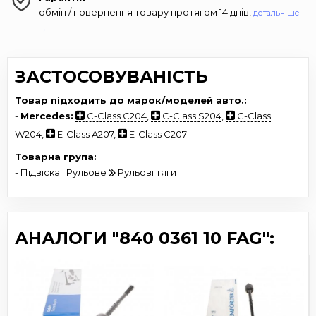
обмін / повернення товару протягом 14 днів,
детальніше
→
ЗАСТОСОВУВАНІСТЬ
Товар підходить до марок/моделей авто.:
-
Mercedes:
C-Class C204
,
C-Class S204
,
C-Class
W204
,
E-Class A207
,
E-Class C207
Товарна група:
- Підвіска і Рульове
Рульові тяги
АНАЛОГИ "840 0361 10 FAG":