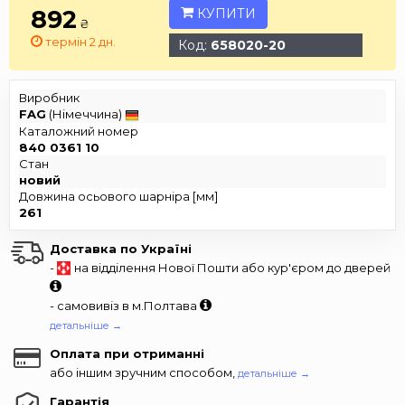
892
КУПИТИ
₴
термін 2 дн.
Код:
658020-20
Виробник
FAG
(Німеччина)
Каталожний номер
840 0361 10
Стан
новий
Довжина осьового шарніра [мм]
261
Доставка по Україні
-
на відділення Нової Пошти або кур'єром до дверей
- самовивіз в м.Полтава
детальніше →
Оплата при отриманні
або іншим зручним способом,
детальніше →
Гарантія