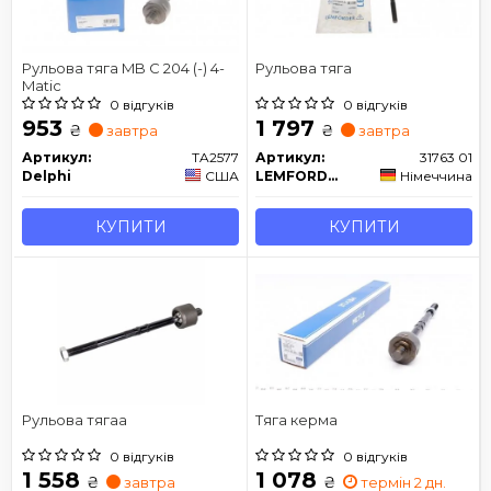
Рульова тяга MB C 204 (-) 4-
Рульова тяга
Matic
0 відгуків
0 відгуків
953
1 797
₴
₴
завтра
завтра
Артикул:
TA2577
Артикул:
31763 01
Delphi
США
LEMFORDER
Німеччина
КУПИТИ
КУПИТИ
Рульова тягаa
Тяга керма
0 відгуків
0 відгуків
1 558
1 078
₴
₴
завтра
термін 2 дн.