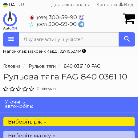
RU
Доставка і оплата
Контакти
Вхід
UA
300-59-90
(099)
300-59-90
(067)
Яку запчастину шукаєте?
Наприклад: маховик Кадді, 027105271P
Головна
Рульові тяги
840 0361 10 FAG
Рульова тяга FAG 840 0361 10
0 відгуків
Уточніть
автомобіль:
Виберіть рік
Виберіть марку