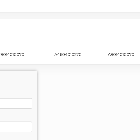
9014010070
A4604010270
A9014010070