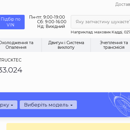
Достав
Пн-пт:
9:00-19:00
Підбір по
Сб:
9:00-16:00
Яку запчастину шукаєте
VIN
Нд:
Вихідний
Наприклад: маховик Кадді, 02
Охолодження та
Двигун і Система
Зчеплення та
Опалення
вихлопу
трансмісія
 TRUCKTEC
33.024
арку
Виберіть модель