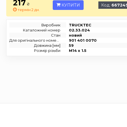
217
₴
КУПИТИ
Код:
66724
термін 2 дн.
Виробник
TRUCKTEC
Каталожний номер
02.33.024
Стан
новий
Для оригінального номера
901 401 0070
Довжина [мм]
59
Розмір різьби
M14 x 1.5