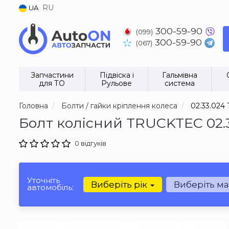
RU
UA
300-59-90
(099)
300-59-90
(067)
Запчастини
Підвіска і
Гальмівна
для ТО
Рульове
система
Головна
Болти / гайки кріплення колеса
02.33.024
Болт колісний TRUCKTEC 02.
0 відгуків
Уточніть
Виберіть рік
Виберіть м
автомобіль: