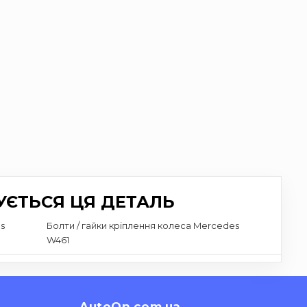
УЄТЬСЯ ЦЯ ДЕТАЛЬ
s
Болти / гайки кріплення колеса Mercedes
W461
AutoOn.com.ua