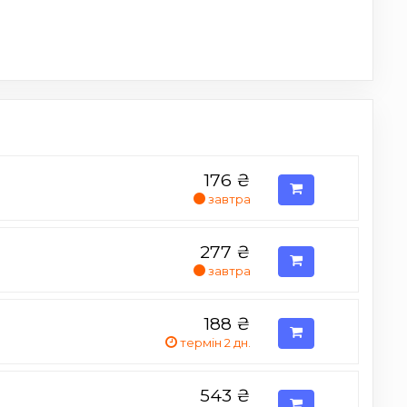
176
₴
завтра
277
₴
завтра
188
₴
термін 2 дн.
543
₴