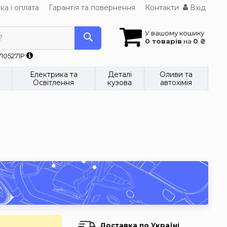
ка і оплата
Гарантія та повернення
Контакти
Вхід
У вашому кошику
?
0 товарів
на
0 ₴
7105271P
Електрика та
Деталі
Оливи та
Освітлення
кузова
автохімія
Доставка по Україні