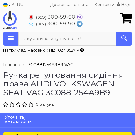
RU
Доставка і оплата
Контакти
Вхід
UA
300-59-90
(099)
300-59-90
(067)
Яку запчастину шукаєте?
Наприклад: маховик Кадді, 027105271P
Головна
3C0881254A9B9 VAG
Ручка регулювання сидіння
права AUDI VOLKSWAGEN
SEAT VAG 3C0881254A9B9
0 відгуків
Уточніть
автомобіль: