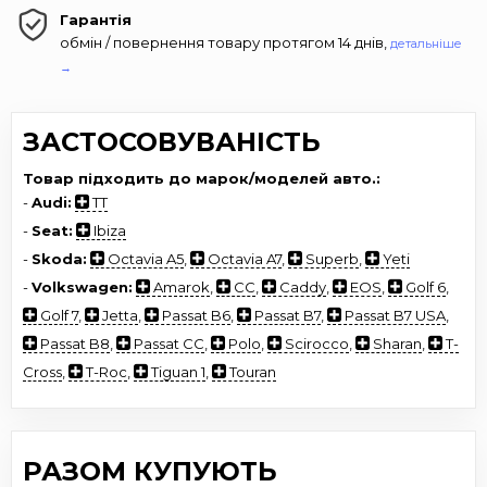
Гарантія
обмін / повернення товару протягом 14 днів,
детальніше
→
ЗАСТОСОВУВАНІСТЬ
Товар підходить до марок/моделей авто.:
-
Audi:
TT
-
Seat:
Ibiza
-
Skoda:
Octavia A5
,
Octavia A7
,
Superb
,
Yeti
-
Volkswagen:
Amarok
,
CC
,
Caddy
,
EOS
,
Golf 6
,
Golf 7
,
Jetta
,
Passat B6
,
Passat B7
,
Passat B7 USA
,
Passat B8
,
Passat CC
,
Polo
,
Scirocco
,
Sharan
,
T-
Cross
,
T-Roc
,
Tiguan 1
,
Touran
РАЗОМ КУПУЮТЬ