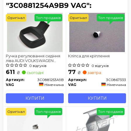
"3C0881254A9B9 VAG":
Оригінал
Топ продажів
Оригінал
Топ продажів
Ручка регулювання сидіння
Кліпса для кріплення
ліва AUDI VOLKSWAGEN
SKODA SEAT
0 відгуків
0 відгуків
611
77
₴
₴
сьогодні
завтра
Артикул:
3C0881253A9B9
Артикул:
3C0867333
VAG
Німеччина
VAG
Німеччина
КУПИТИ
КУПИТИ
Оригінал
Топ продажів
Топ продажів