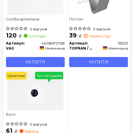
Скоба кріпильна
Пістон
0 відгуків
0 відгуків
120
39
₴
₴
сьогодні
термін 2 дн.
Артикул:
4A0867276B
Артикул:
115323
VAG
Німеччина
TOPRAN / HANS PRIES
Німеччина
КУПИТИ
КУПИТИ
Оригінал
Топ продажів
Болт
0 відгуків
61
₴
завтра