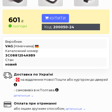
601
КУПИТИ
₴
сьогодні
Код:
200050-24
Виробник
VAG
(Німеччина)
Каталожний номер
3C0881254A9B9
Стан
новий
Доставка по Україні
-
на відділення Нової Пошти або кур'єром до дверей
- самовивіз в м.Полтава
детальніше →
Оплата при отриманні
або іншим зручним способом,
детальніше →