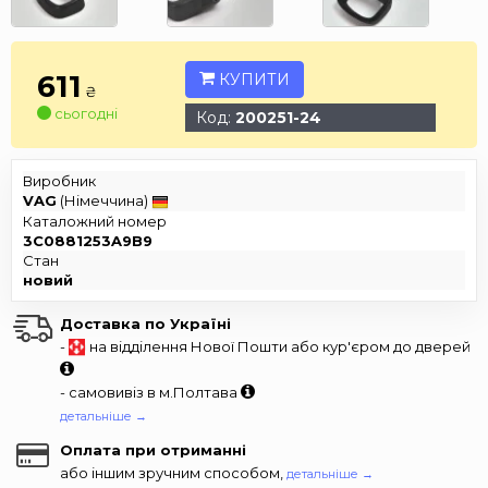
611
КУПИТИ
₴
сьогодні
Код:
200251-24
Виробник
VAG
(Німеччина)
Каталожний номер
3C0881253A9B9
Стан
новий
Доставка по Україні
-
на відділення Нової Пошти або кур'єром до дверей
- самовивіз в м.Полтава
детальніше →
Оплата при отриманні
або іншим зручним способом,
детальніше →