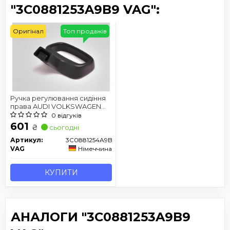
"3C0881253A9B9 VAG":
Оригінал
Топ продажів
Ручка регулювання сидіння
права AUDI VOLKSWAGEN
SKODA SEAT
0 відгуків
601
₴
сьогодні
Артикул:
3C0881254A9B9
VAG
Німеччина
КУПИТИ
АНАЛОГИ "3C0881253A9B9