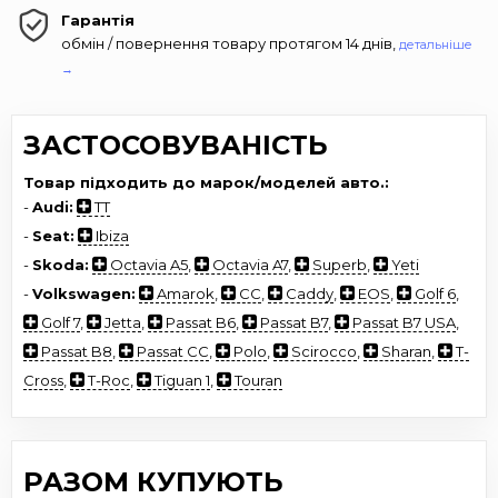
Гарантія
обмін / повернення товару протягом 14 днів,
детальніше
→
ЗАСТОСОВУВАНІСТЬ
Товар підходить до марок/моделей авто.:
-
Audi:
TT
-
Seat:
Ibiza
-
Skoda:
Octavia A5
,
Octavia A7
,
Superb
,
Yeti
-
Volkswagen:
Amarok
,
CC
,
Caddy
,
EOS
,
Golf 6
,
Golf 7
,
Jetta
,
Passat B6
,
Passat B7
,
Passat B7 USA
,
Passat B8
,
Passat CC
,
Polo
,
Scirocco
,
Sharan
,
T-
Cross
,
T-Roc
,
Tiguan 1
,
Touran
РАЗОМ КУПУЮТЬ