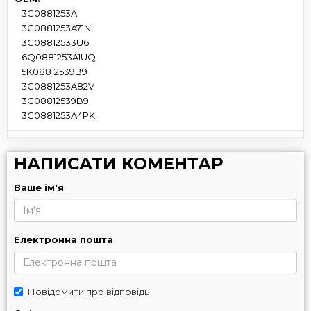
3C0881253A
3C0881253A71N
3C08812533U6
6Q0881253A1UQ
5K08812539B9
3C0881253A82V
3C08812539B9
3C0881253A4PK
НАПИСАТИ КОМЕНТАР
Ваше ім'я
Електронна пошта
Повідомити про відповідь