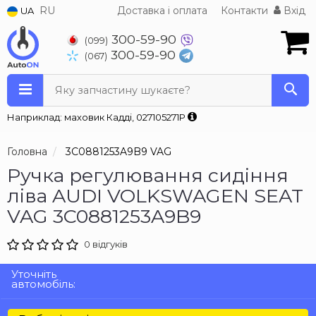
RU
Доставка і оплата
Контакти
Вхід
UA
300-59-90
(099)
300-59-90
(067)
Яку запчастину шукаєте?
Наприклад: маховик Кадді, 027105271P
Головна
3C0881253A9B9 VAG
Ручка регулювання сидіння
ліва AUDI VOLKSWAGEN SEAT
VAG 3C0881253A9B9
0 відгуків
Уточніть
автомобіль: