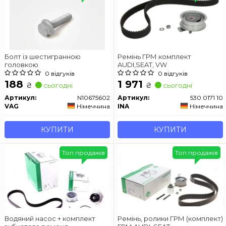
Болт із шестигранною
Ремінь ГРМ комплект
головкою
AUDI,SEAT, VW
0 відгуків
0 відгуків
188
1 971
₴
₴
сьогодні
сьогодні
Артикул:
N10675602
Артикул:
530 0171 10
VAG
Німеччина
INA
Німеччина
КУПИТИ
КУПИТИ
Топ продажів
Топ продажів
Водяний насос + комплект
Ремінь, ролики ГРМ (комплект)