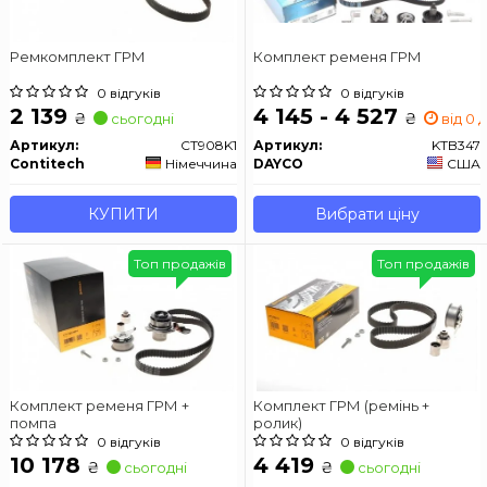
Ремкомплект ГРМ
Комплект ременя ГРМ
0 відгуків
0 відгуків
2 139
4 145 - 4 527
₴
₴
сьогодні
від 0 д
Артикул:
CT908K1
Артикул:
KTB347
Contitech
Німеччина
DAYCO
США
КУПИТИ
Вибрати ціну
Топ продажів
Топ продажів
Комплект ременя ГРМ +
Комплект ГРМ (ремінь +
помпа
ролик)
0 відгуків
0 відгуків
10 178
4 419
₴
₴
сьогодні
сьогодні