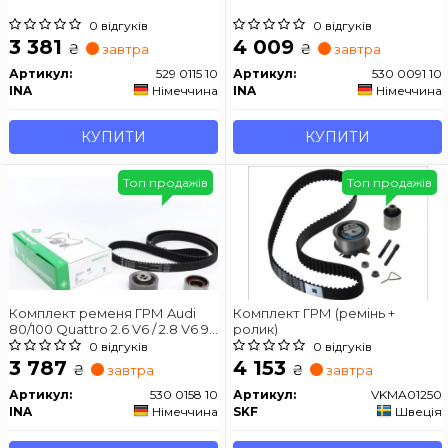
0 відгуків
0 відгуків
3 381
4 009
₴
₴
завтра
завтра
Артикул:
529 0115 10
Артикул:
530 0091 10
INA
Німеччина
INA
Німеччина
КУПИТИ
КУПИТИ
Топ продажів
Топ продажів
Комплект ременя ГРМ Audi
Комплект ГРМ (ремінь +
80/100 Quattro 2.6 V6 / 2.8 V6 91-
ролик)
239z
0 відгуків
0 відгуків
3 787
4 153
₴
₴
завтра
завтра
Артикул:
530 0158 10
Артикул:
VKMA01250
INA
Німеччина
SKF
Швеція