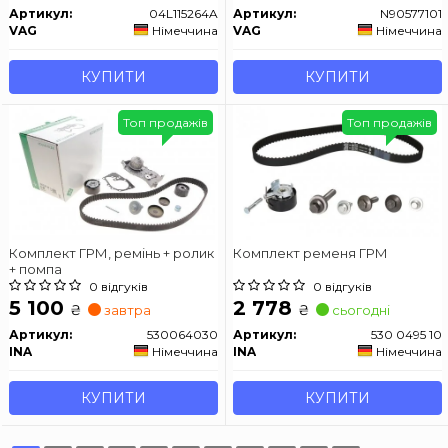
Артикул:
04L115264A
Артикул:
N90577101
VAG
Німеччина
VAG
Німеччина
КУПИТИ
КУПИТИ
Топ продажів
Топ продажів
Комплект ГРМ, ремінь + ролик
Комплект ременя ГРМ
+ помпа
0 відгуків
0 відгуків
5 100
2 778
₴
₴
завтра
сьогодні
Артикул:
530064030
Артикул:
530 0495 10
INA
Німеччина
INA
Німеччина
КУПИТИ
КУПИТИ