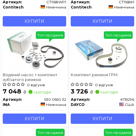
Артикул:
CT1168WP1
Артикул:
CT1168K1
Contitech
Німеччина
Contitech
Німеччина
КУПИТИ
КУПИТИ
Топ продажів
Топ продажів
Водяний насос + комплект
Комплект ременя ГРМ
зубчатого ременя
0 відгуків
0 відгуків
7 048
3 726
₴
₴
сьогодні
сьогодні
Артикул:
530 0550 32
Артикул:
KTB296
INA
Німеччина
DAYCO
США
КУПИТИ
КУПИТИ
Топ продажів
Топ продажів