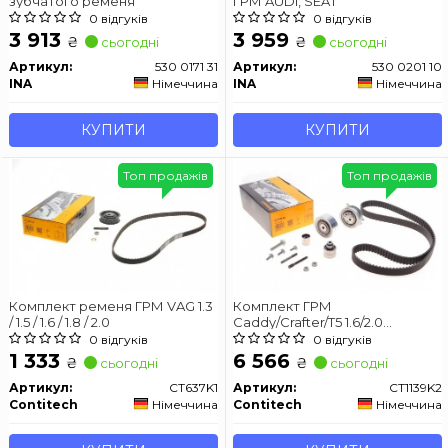
зубчатого ременя
ГРМ AUDI, SEAT
0 відгуків
0 відгуків
3 913
3 959
₴
₴
сьогодні
сьогодні
Артикул:
530 0171 31
Артикул:
530 0201 10
INA
Німеччина
INA
Німеччина
КУПИТИ
КУПИТИ
Топ продажів
Топ продажів
Комплект ременя ГРМ VAG 1.3
Комплект ГРМ
/ 1.5 / 1.6 / 1.8 / 2.0
Caddy/Crafter/T5 1.6/2.0
TDI/BiTDI 10- CONTITECH
0 відгуків
0 відгуків
CT1139K2
1 333
6 566
₴
₴
сьогодні
сьогодні
Артикул:
CT637K1
Артикул:
CT1139K2
Contitech
Німеччина
Contitech
Німеччина