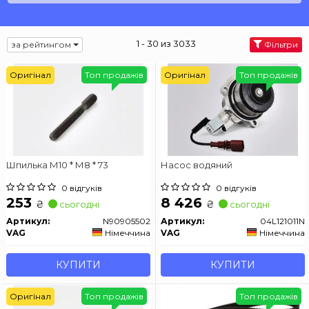
1 - 30 из 3033
за рейтингом
Фільтри
Оригінал
Топ продажів
Оригінал
Топ продажів
Шпилька М10 * М8 * 73
Насос водяний
0 відгуків
0 відгуків
253
8 426
₴
₴
сьогодні
сьогодні
Артикул:
N90905502
Артикул:
04L121011N
VAG
Німеччина
VAG
Німеччина
КУПИТИ
КУПИТИ
Оригінал
Топ продажів
Топ продажів