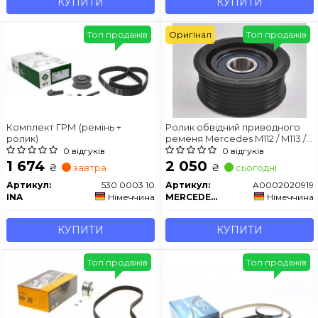
КУПИТИ
КУПИТИ
Топ продажів
Оригінал
Топ продажів
Комплект ГРМ (ремінь +
Ролик обвідний приводного
ролик)
ременя Mercedes M112 / M113 /
M272 / M273
0 відгуків
0 відгуків
1 674
2 050
₴
₴
завтра
сьогодні
Артикул:
530 0003 10
Артикул:
A0002020919
INA
Німеччина
MERCEDES-BENZ
Німеччина
КУПИТИ
КУПИТИ
Топ продажів
Топ продажів