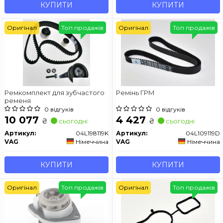
КУПИТИ
КУПИТИ
Оригінал
Топ продажів
Оригінал
Топ продажів
Ремкомплект для зубчастого
Ремінь ГРМ
ременя
0 відгуків
0 відгуків
10 077
4 427
₴
₴
сьогодні
сьогодні
Артикул:
04L198119K
Артикул:
04L109119D
VAG
Німеччина
VAG
Німеччина
КУПИТИ
КУПИТИ
Оригінал
Топ продажів
Оригінал
Топ продажів