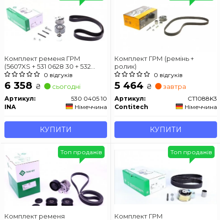
Комплект ременя ГРМ
Комплект ГРМ (ремінь +
(5607XS + 531 0628 30 + 532
ролик)
0349 10 + 532 0355 10) VAG
0 відгуків
0 відгуків
2.0TDI 03-
6 358
5 464
₴
₴
сьогодні
завтра
Артикул:
530 0405 10
Артикул:
CT1088K3
INA
Німеччина
Contitech
Німеччина
КУПИТИ
КУПИТИ
Топ продажів
Топ продажів
Комплект ременя
Комплект ГРМ