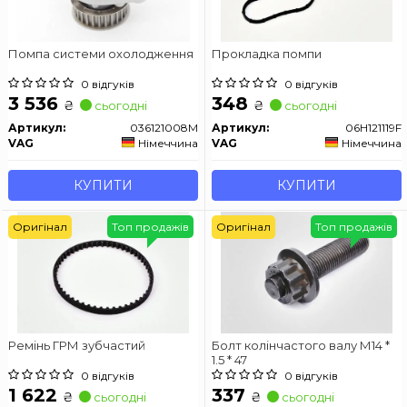
Помпа системи охолодження
Прокладка помпи
0 відгуків
0 відгуків
3 536
348
₴
₴
сьогодні
сьогодні
Артикул:
036121008M
Артикул:
06H121119F
VAG
Німеччина
VAG
Німеччина
КУПИТИ
КУПИТИ
Оригінал
Топ продажів
Оригінал
Топ продажів
Ремінь ГРМ зубчастий
Болт колінчастого валу М14 *
1.5 * 47
0 відгуків
0 відгуків
1 622
337
₴
₴
сьогодні
сьогодні