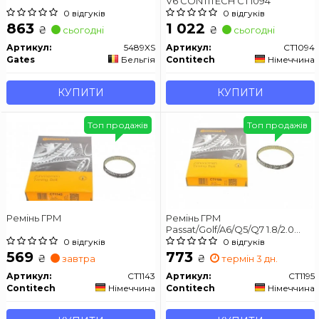
V6 CONTITECH CT1094
0 відгуків
0 відгуків
863
1 022
₴
₴
сьогодні
сьогодні
Артикул:
5489XS
Артикул:
CT1094
Gates
Бельгія
Contitech
Німеччина
КУПИТИ
КУПИТИ
Топ продажів
Топ продажів
Ремінь ГРМ
Ремінь ГРМ
Passat/Golf/A6/Q5/Q7 1.8/2.0
TFSi 12- CONTITECH CT1195
0 відгуків
0 відгуків
569
773
₴
₴
завтра
термін 3 дн.
Артикул:
CT1143
Артикул:
CT1195
Contitech
Німеччина
Contitech
Німеччина