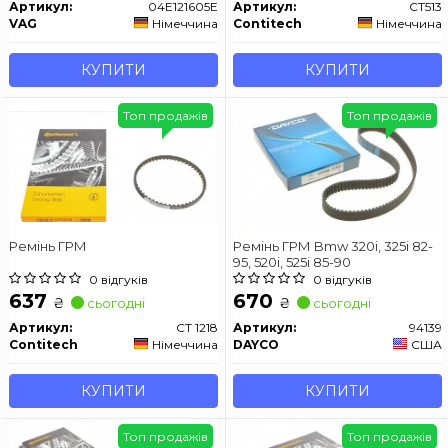
Артикул:
04E121605E
Артикул:
CT513
VAG
Німеччина
Contitech
Німеччина
КУПИТИ
КУПИТИ
Топ продажів
Топ продажів
Ремінь ГРМ
Ремінь ГРМ Bmw 320i, 325i 82-
95, 520i, 525i 85-90
0 відгуків
0 відгуків
637
670
₴
₴
сьогодні
сьогодні
Артикул:
CT 1218
Артикул:
94139
Contitech
Німеччина
DAYCO
США
КУПИТИ
КУПИТИ
Топ продажів
Топ продажів