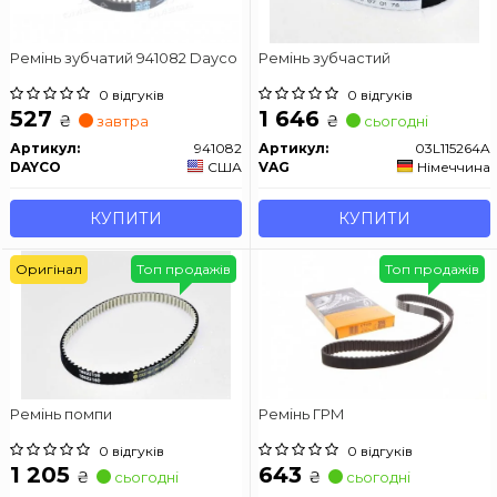
Ремінь зубчатий 941082 Dayco
Ремінь зубчастий
0 відгуків
0 відгуків
527
1 646
₴
₴
завтра
сьогодні
Артикул:
941082
Артикул:
03L115264A
DAYCO
США
VAG
Німеччина
КУПИТИ
КУПИТИ
Оригінал
Топ продажів
Топ продажів
Ремінь помпи
Ремінь ГРМ
0 відгуків
0 відгуків
1 205
643
₴
₴
сьогодні
сьогодні