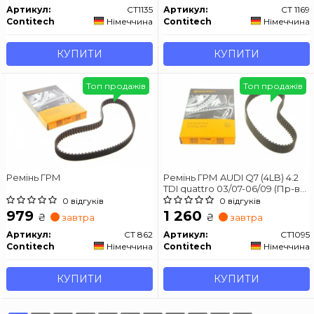
Артикул:
CT1135
Артикул:
CT 1169
Contitech
Німеччина
Contitech
Німеччина
КУПИТИ
КУПИТИ
Топ продажів
Топ продажів
Ремінь ГРМ
Ремінь ГРМ AUDI Q7 (4LB) 4.2
TDI quattro 03/07-06/09 (Пр-во
Contitech)
0 відгуків
0 відгуків
979
1 260
₴
₴
завтра
завтра
Артикул:
CT 862
Артикул:
CT1095
Contitech
Німеччина
Contitech
Німеччина
КУПИТИ
КУПИТИ