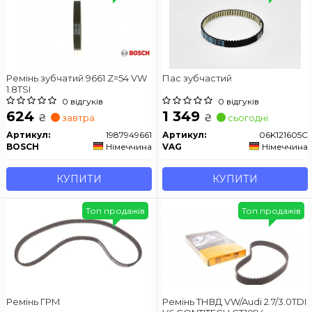
Ремінь зубчатий 9661 Z=54 VW
Пас зубчастий
1.8TSI
0 відгуків
0 відгуків
624
1 349
₴
₴
завтра
сьогодні
Артикул:
1987949661
Артикул:
06K121605C
BOSCH
Німеччина
VAG
Німеччина
КУПИТИ
КУПИТИ
Топ продажів
Топ продажів
Ремінь ГРМ
Ремінь ТНВД VW/Audi 2.7/3.0TDI