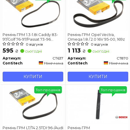
Ремінь ГРМ 1.3-1.8i Caddy 83-
Ремінь ГРМ Opel Vectra,
97/Golf 76-97/Passat 73-96
Omega 1.8 / 2.0 16V 95-00, 169z
CONTITECH CT637
0 відгуків
0 відгуків
595
1 113
₴
₴
сьогодні
сьогодні
Артикул:
CT637
Артикул:
CT870
Contitech
Німеччина
Contitech
Німеччина
КУПИТИ
КУПИТИ
Топ продажів
Топ продажів
Ремінь ГРМ LT/T4 2.5TDI 96-/Audi
Ремінь ГРМ