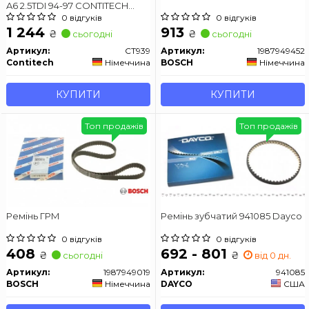
A6 2.5TDI 94-97 CONTITECH
CT939
0 відгуків
0 відгуків
1 244
913
₴
₴
сьогодні
сьогодні
Артикул:
CT939
Артикул:
1987949452
Contitech
Німеччина
BOSCH
Німеччина
КУПИТИ
КУПИТИ
Топ продажів
Топ продажів
Ремінь ГРМ
Ремінь зубчатий 941085 Dayco
0 відгуків
0 відгуків
408
692 - 801
₴
₴
сьогодні
від 0 дн.
Артикул:
1987949019
Артикул:
941085
BOSCH
Німеччина
DAYCO
США