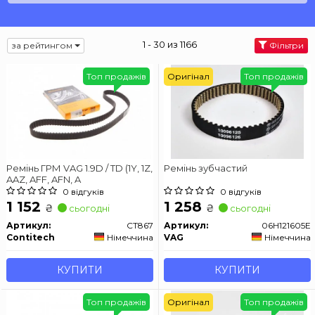
1 - 30 из 1166
за рейтингом
Фільтри
Топ продажів
Оригінал
Топ продажів
Ремінь ГРМ VAG 1.9D / TD (1Y, 1Z,
Ремінь зубчастий
AAZ, AFF, AFN, A
0 відгуків
0 відгуків
1 152
1 258
₴
₴
сьогодні
сьогодні
Артикул:
CT867
Артикул:
06H121605E
Contitech
Німеччина
VAG
Німеччина
КУПИТИ
КУПИТИ
Топ продажів
Оригінал
Топ продажів