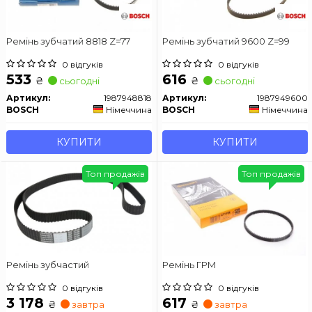
Ремінь зубчатий 8818 Z=77
Ремінь зубчатий 9600 Z=99
0 відгуків
0 відгуків
533
616
₴
₴
сьогодні
сьогодні
Артикул:
1987948818
Артикул:
1987949600
BOSCH
Німеччина
BOSCH
Німеччина
КУПИТИ
КУПИТИ
Топ продажів
Топ продажів
Ремінь зубчастий
Ремінь ГРМ
0 відгуків
0 відгуків
3 178
617
₴
₴
завтра
завтра