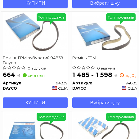
КУПИТИ
Вибрати ціну
Топ продажів
Топ продажів
Ремінь ГРМ зубчастий 94839
Ремінь ГРМ
Dayco
0 відгуків
0 відгуків
664
1 485 - 1 598
₴
₴
сьогодні
від 0 д
Артикул:
94839
Артикул:
94885
DAYCO
США
DAYCO
США
КУПИТИ
Вибрати ціну
Топ продажів
Топ продажів