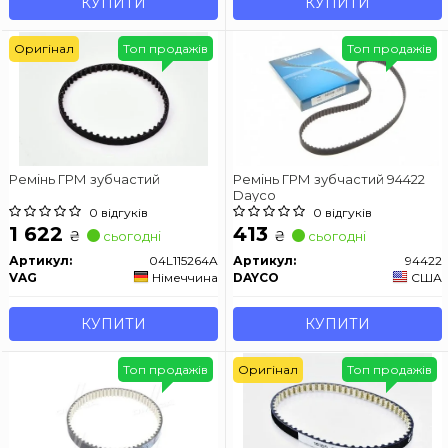
КУПИТИ
КУПИТИ
Оригінал
Топ продажів
Топ продажів
Ремінь ГРМ зубчастий
Ремінь ГРМ зубчастий 94422
Dayco
0 відгуків
0 відгуків
1 622
413
₴
₴
сьогодні
сьогодні
Артикул:
04L115264A
Артикул:
94422
VAG
Німеччина
DAYCO
США
КУПИТИ
КУПИТИ
Топ продажів
Оригінал
Топ продажів