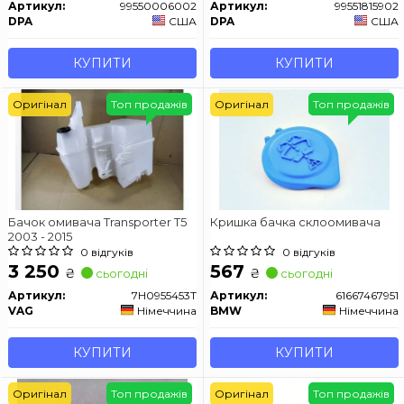
Артикул:
99550006002
Артикул:
99551815902
DPA
США
DPA
США
КУПИТИ
КУПИТИ
Оригінал
Топ продажів
Оригінал
Топ продажів
Бачок омивача Transporter T5
Кришка бачка склоомивача
2003 - 2015
0 відгуків
0 відгуків
3 250
567
₴
₴
сьогодні
сьогодні
Артикул:
7H0955453T
Артикул:
61667467951
VAG
Німеччина
BMW
Німеччина
КУПИТИ
КУПИТИ
Оригінал
Топ продажів
Оригінал
Топ продажів