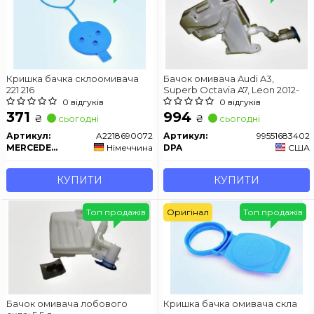
Кришка бачка склоомивача
Бачок омивача Audi A3,
221 216
Superb Octavia A7, Leon 2012-
0 відгуків
0 відгуків
371
994
₴
₴
сьогодні
сьогодні
Артикул:
A2218690072
Артикул:
99551683402
MERCEDES-BENZ
Німеччина
DPA
США
КУПИТИ
КУПИТИ
Топ продажів
Оригінал
Топ продажів
Бачок омивача лобового
Кришка бачка омивача скла