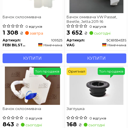
Бачок склоомивача
Бачок омивача VW Passat,
Beetle, Jetta 2011-16
0 відгуків
0 відгуків
1 308
3 652
₴
₴
завтра
сьогодні
Артикул:
109525
Артикул:
5C6955453S
FEBI BILSTEIN
Німеччина
VAG
Німеччина
КУПИТИ
КУПИТИ
Топ продажів
Оригінал
Топ продажів
Бачок склоомивача
Заглушка
0 відгуків
0 відгуків
843
168
₴
₴
сьогодні
сьогодні