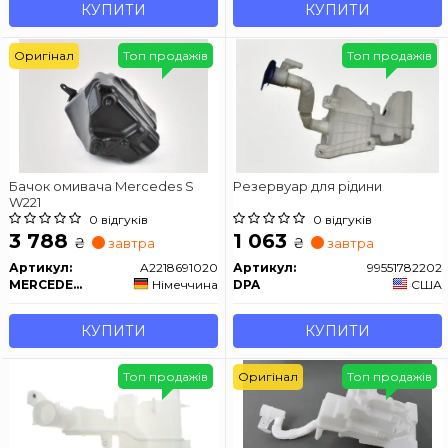
КУПИТИ
КУПИТИ
Оригінал
Топ продажів
Топ продажів
Бачок омивача Mercedes S
Резервуар для рідини
W221
0 відгуків
0 відгуків
3 788
1 063
₴
₴
завтра
завтра
Артикул:
A2218691020
Артикул:
99551782202
MERCEDES-BENZ
Німеччина
DPA
США
КУПИТИ
КУПИТИ
Топ продажів
Оригінал
Топ продажів