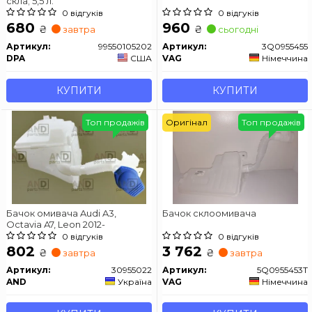
скла; 5,5 л.
0 відгуків
0 відгуків
680
960
₴
₴
завтра
сьогодні
Артикул:
99550105202
Артикул:
3Q0955455
DPA
США
VAG
Німеччина
КУПИТИ
КУПИТИ
Топ продажів
Оригінал
Топ продажів
Бачок омивача Audi A3,
Бачок склоомивача
Octavia A7, Leon 2012-
0 відгуків
0 відгуків
802
3 762
₴
₴
завтра
завтра
Артикул:
30955022
Артикул:
5Q0955453T
AND
Україна
VAG
Німеччина