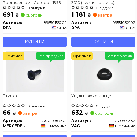
Roomster Ibiza Cordoba 1999-
2010 (нижня частина)
2016
0 відгуків
0 відгуків
691
1 181
₴
₴
сьогодні
завтра
Артикул:
89550155702
Артикул:
99551032102
DPA
США
DPA
США
КУПИТИ
КУПИТИ
Оригінал
Топ продажів
Оригінал
Топ продажів
Втулка
Ущільнююче кільце
0 відгуків
0 відгуків
66
632
₴
₴
завтра
сьогодні
Артикул:
A0019987301
Артикул:
7M0919382
MERCEDES-BENZ
Німеччина
VAG
Німеччина