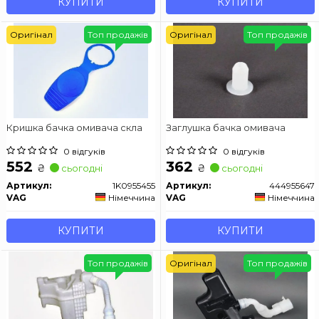
КУПИТИ
КУПИТИ
Оригінал
Топ продажів
Оригінал
Топ продажів
Кришка бачка омивача скла
Заглушка бачка омивача
0 відгуків
0 відгуків
552
362
₴
₴
сьогодні
сьогодні
Артикул:
1K0955455
Артикул:
444955647
VAG
Німеччина
VAG
Німеччина
КУПИТИ
КУПИТИ
Топ продажів
Оригінал
Топ продажів