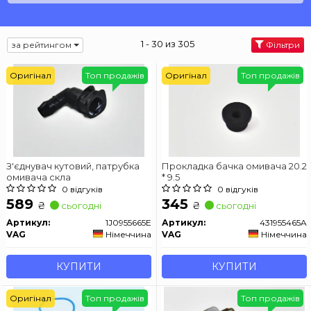
1 - 30 из 305
за рейтингом
Фільтри
Оригінал
Топ продажів
Оригінал
Топ продажів
З'єднувач кутовий, патрубка
Прокладка бачка омивача 20.2
омивача скла
* 9.5
0 відгуків
0 відгуків
589
345
₴
₴
сьогодні
сьогодні
Артикул:
1J0955665E
Артикул:
431955465A
VAG
Німеччина
VAG
Німеччина
КУПИТИ
КУПИТИ
Оригінал
Топ продажів
Топ продажів