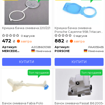
Кришка бачка омивача 220/221
Кришка бачка омивача
Porsche Cayenne 958 / Macan
95B/95B-2
0 відгуків
0 відгуків
472
882
₴
₴
завтра
завтра
Артикул:
A2028609369
Артикул:
PAA955455
MERCEDES-BENZ
Німеччина
PORSCHE
Німеччина
КУПИТИ
КУПИТИ
Топ продажів
Топ продажів
Бачок омивача Fabia Polo
Бачок омивача Passat B6 2005-