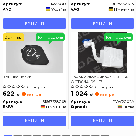
Артикул:
14955013
Артикул:
8E0955465A
AND
Україна
VAG
Німеччина
КУПИТИ
КУПИТИ
Оригінал
Топ продажів
Топ продажів
Кришка налив.
Бачок склоомивача SKODA
OCTAVIA, 09 - 13
0 відгуків
0 відгуків
622
1 024
₴
₴
завтра
завтра
Артикул:
61667238068
Артикул:
PVW2002A
BMW
Німеччина
Signeda
Литва
КУПИТИ
КУПИТИ