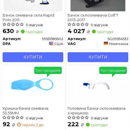
Бачок омивача скла Rapid
Бачок склоомивача Golf 7
Polo 2011-
2013-2017
0 відгуків
0 відгуків
630
4 027
₴
₴
сьогодні
сьогодні
Артикул:
99551385502
Артикул:
5G0955453J
DPA
США
VAG
Німеччина
КУПИТИ
КУПИТИ
Топ продажів
Топ продажів
Кришка бачка омивача;
Головина бачка склоомивача
53,55MM
з кришкою
0 відгуків
0 відгуків
92
222
₴
₴
термін 2 дн.
сьогодні