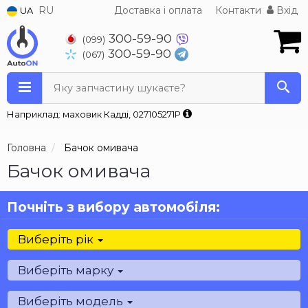
RU
Доставка і оплата
Контакти
Вхід
UA
300-59-90
(099)
300-59-90
(067)
Яку запчастину шукаєте?
Наприклад: маховик Кадді, 027105271P
Головна
Бачок омивача
Бачок омивача
Почніть з вибору автомобіля:
Виберіть рік
Виберіть марку
Виберіть модель