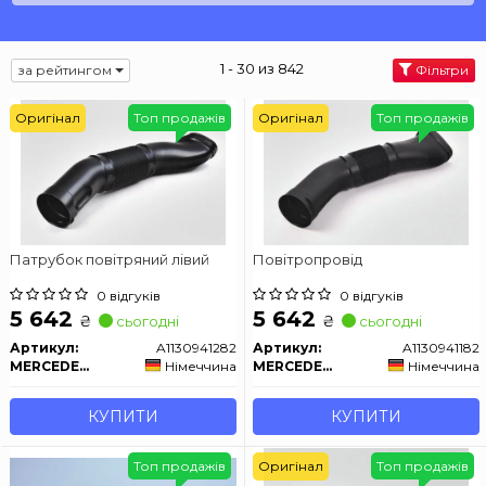
1 - 30 из 842
за рейтингом
Фільтри
Оригінал
Топ продажів
Оригінал
Топ продажів
Патрубок повітряний лівий
Повітропровід
0 відгуків
0 відгуків
5 642
5 642
₴
₴
сьогодні
сьогодні
Артикул:
A1130941282
Артикул:
A1130941182
MERCEDES-BENZ
Німеччина
MERCEDES-BENZ
Німеччина
КУПИТИ
КУПИТИ
Топ продажів
Оригінал
Топ продажів