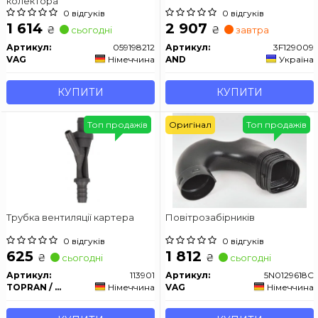
колектора
0 відгуків
0 відгуків
1 614
2 907
₴
₴
сьогодні
завтра
Артикул:
059198212
Артикул:
3F129009
VAG
Німеччина
AND
Україна
КУПИТИ
КУПИТИ
Топ продажів
Оригінал
Топ продажів
Трубка вентиляції картера
Повітрозабірників
0 відгуків
0 відгуків
625
1 812
₴
₴
сьогодні
сьогодні
Артикул:
113901
Артикул:
5N0129618C
TOPRAN / HANS PRIES
Німеччина
VAG
Німеччина