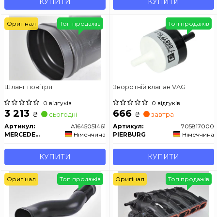
КУПИТИ
КУПИТИ
Оригінал
Топ продажів
Топ продажів
Шланг повітря
Зворотній клапан VAG
0 відгуків
0 відгуків
3 213
666
₴
₴
сьогодні
завтра
Артикул:
A1645051461
Артикул:
705817000
MERCEDES-BENZ
Німеччина
PIERBURG
Німеччина
КУПИТИ
КУПИТИ
Оригінал
Топ продажів
Оригінал
Топ продажів