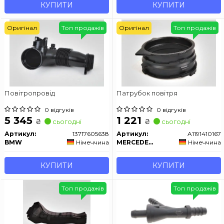
КУПИТИ
КУПИТИ
Оригінал
Топ продажів
Оригінал
Топ продажів
Повітропровід
Патрубок повітря
0 відгуків
0 відгуків
5 345
1 221
₴
₴
сьогодні
сьогодні
Артикул:
13717605638
Артикул:
A1191410167
BMW
Німеччина
MERCEDES-BENZ
Німеччина
КУПИТИ
КУПИТИ
Топ продажів
Топ продажів