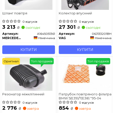
Шланг повітря
Колектор впускний
0 відгуків
0 відгуків
3 213
27 301
₴
₴
сьогодні
сьогодні
Артикул:
A1645051361
Артикул:
06J133201BH
MERCEDES-BENZ
Німеччина
VAG
Німеччина
КУПИТИ
КУПИТИ
Оригінал
Топ продажів
Топ продажів
Резонатор міжклітинний
Патрубок повітряного фільтра
BMW 5(E39)/7(E38) "95-04
0 відгуків
0 відгуків
2 776
854
₴
₴
завтра
завтра