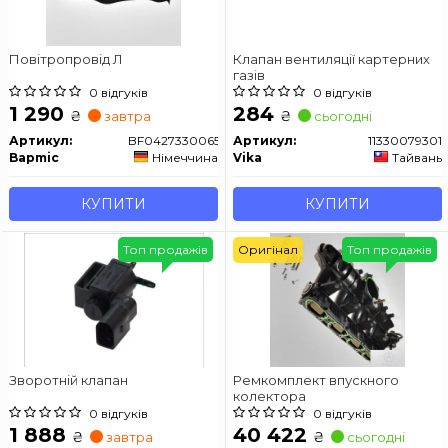
Повітропровід Л
Клапан вентиляції картерних
газів
0 відгуків
0 відгуків
1 290
284
₴
₴
завтра
сьогодні
Артикул:
BF0427330065
Артикул:
11330079301
Bapmic
Німеччина
Vika
Тайвань
КУПИТИ
КУПИТИ
Топ продажів
Оригінал
Топ продажів
Зворотній клапан
Ремкомплект впускного
колектора
0 відгуків
0 відгуків
1 888
40 422
₴
₴
завтра
сьогодні