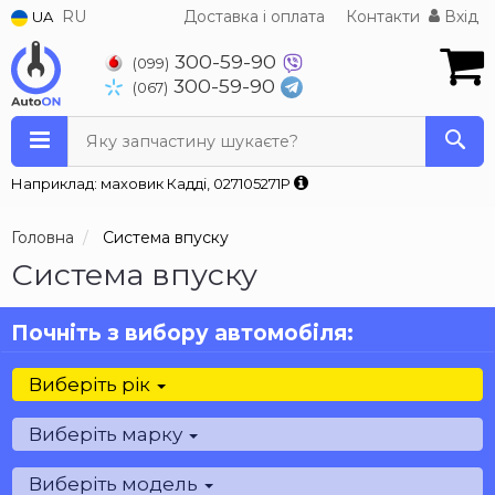
RU
Доставка і оплата
Контакти
Вхід
UA
300-59-90
(099)
300-59-90
(067)
Яку запчастину шукаєте?
Наприклад: маховик Кадді, 027105271P
Головна
Система впуску
Система впуску
Почніть з вибору автомобіля:
Виберіть рік
Виберіть марку
Виберіть модель