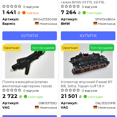
гальм BMW X5 F15, X6 F16
правий
0 відгуків
0 відгуків
1 441
7 264
₴
₴
завтра
сьогодні
Артикул:
BF0427330066
Артикул:
51747343804
Bapmic
Німеччина
BMW
Німеччина
КУПИТИ
КУПИТИ
Оригінал
Топ продажів
Оригінал
Топ продажів
Помпа ежекційна (клапан
Колектор впускний Passat B7
вентиляції картерних газов)
B8, Jetta, Tiguan Golf 1.8 л
0 відгуків
0 відгуків
2 722
21 501
₴
₴
сьогодні
сьогодні
Артикул:
058133753D
Артикул:
06L133201FB
VAG
Німеччина
VAG
Німеччина