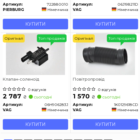
Артикул:
722880010
Артикул:
06J198211D
PIERBURG
Німеччина
VAG
Німеччина
КУПИТИ
КУПИТИ
Оригінал
Топ продажів
Оригінал
Топ продажів
Клапан-соленоїд
Повітропровід
0 відгуків
0 відгуків
2 787
1 570
₴
₴
сьогодні
сьогодні
Артикул:
06H906283J
Артикул:
1K0129618CD
VAG
Німеччина
VAG
Німеччина
КУПИТИ
КУПИТИ