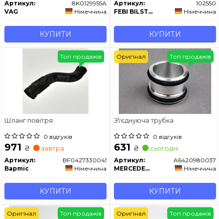
Артикул:
8K0129955A
Артикул:
102550
VAG
Німеччина
FEBI BILSTEIN
Німеччина
КУПИТИ
КУПИТИ
Топ продажів
Оригінал
Топ продажів
Шланг повітря
З\'єднуюча трубка
0 відгуків
0 відгуків
971
631
₴
₴
завтра
сьогодні
Артикул:
BF0427330045
Артикул:
A6420980037
Bapmic
Німеччина
MERCEDES-BENZ
Німеччина
КУПИТИ
КУПИТИ
Оригінал
Топ продажів
Оригінал
Топ продажів