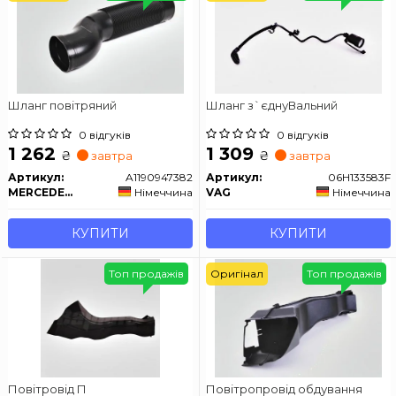
Шланг повітряний
Шланг з`єднуВальний
0 відгуків
0 відгуків
1 262
1 309
₴
₴
завтра
завтра
Артикул:
A1190947382
Артикул:
06H133583F
MERCEDES-BENZ
Німеччина
VAG
Німеччина
КУПИТИ
КУПИТИ
Топ продажів
Оригінал
Топ продажів
Повітровід П
Повітропровід обдування