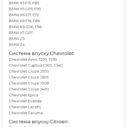
BMW X5 F15, F85
BMW X5 G05, F95
BMW X6 E71, E72
BMW X6 F16, F86
BMW X6 G06, F96
BMW X7 G07
BMW Z3
BMW Z4
Система впуску Chevrolet
Chevrolet Aveo T250, T255
Chevrolet Captiva C100, C140
Chevrolet Cruze J300
Chevrolet Cruze J305
Chevrolet Cruze J308
Chevrolet Cruze J400
Chevrolet Epica
Chevrolet Evanda
Chevrolet Lacetti
Chevrolet Tacuma
Система впуску Citroen