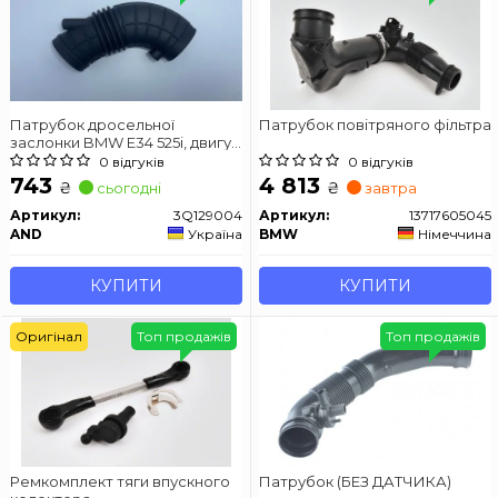
Патрубок дросельної
Патрубок повітряного фільтра
заслонки BMW E34 525i, двигун
M20
0 відгуків
0 відгуків
743
4 813
₴
₴
сьогодні
завтра
Артикул:
3Q129004
Артикул:
13717605045
AND
Україна
BMW
Німеччина
КУПИТИ
КУПИТИ
Оригінал
Топ продажів
Топ продажів
Ремкомплект тяги впускного
Патрубок (БЕЗ ДАТЧИКА)